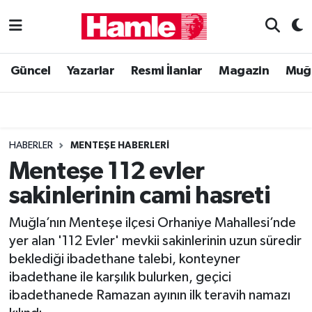
Güncel
Muğla Nöbetçi Eczaneler
Güncel
Yazarlar
Resmi İlanlar
Magazin
Muğ
Yazarlar
Muğla Hava Durumu
Resmi İlanlar
Muğla Namaz Vakitleri
HABERLER
MENTEŞE HABERLERI
Magazin
Muğla Trafik Yoğunluk Haritası
Menteşe 112 evler
sakinlerinin cami hasreti
Muğla Haber
Süper Lig Puan Durumu ve Fikstür
Muğla’nın Menteşe ilçesi Orhaniye Mahallesi’nde
Siyaset
Tüm Manşetler
yer alan '112 Evler' mevkii sakinlerinin uzun süredir
beklediği ibadethane talebi, konteyner
Son Dakika Haberleri
ibadethane ile karşılık bulurken, geçici
ibadethanede Ramazan ayının ilk teravih namazı
Haber Arşivi