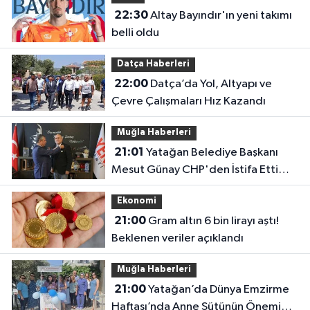
22:30
Altay Bayındır'ın yeni takımı
belli oldu
Datça Haberleri
22:00
Datça’da Yol, Altyapı ve
Çevre Çalışmaları Hız Kazandı
Muğla Haberleri
21:01
Yatağan Belediye Başkanı
Mesut Günay CHP'den İstifa Etti
Yeni Parti'ye Katıldı
Ekonomi
21:00
Gram altın 6 bin lirayı aştı!
Beklenen veriler açıklandı
Muğla Haberleri
21:00
Yatağan’da Dünya Emzirme
Haftası’nda Anne Sütünün Önemi