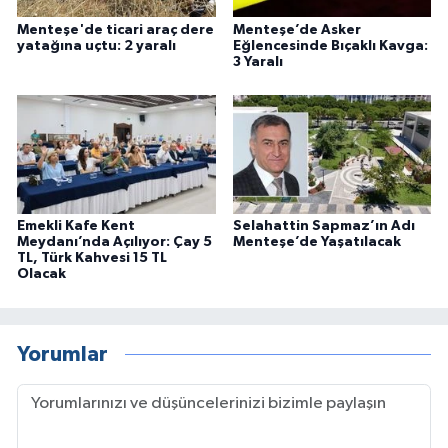
Menteşe'de ticari araç dere
Menteşe’de Asker
yatağına uçtu: 2 yaralı
Eğlencesinde Bıçaklı Kavga:
3 Yaralı
Emekli Kafe Kent
Selahattin Sapmaz’ın Adı
Meydanı’nda Açılıyor: Çay 5
Menteşe’de Yaşatılacak
TL, Türk Kahvesi 15 TL
Olacak
Yorumlar