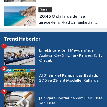
Anlatıldı
Yaşam
20:45
O plajlarda denize
girecekler dikkat! Uzmanlardan
kirlilik uyarısı geldi
Trend Haberler
1
Emekli Kafe Kent Meydanı’nda
Açılıyor: Çay 5 TL, Türk Kahvesi 15 TL
Olacak
2
A101 Bisiklet Kampanyası Başladı,
27,5 ve 29 Jant Modeller Raflarda
3
JTI Sigara Fiyatlarına Zam Geldi: İşte
Yeni Liste