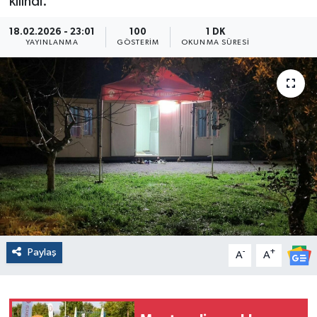
kılındı.
18.02.2026 - 23:01
100
1 DK
YAYINLANMA
GÖSTERIM
OKUNMA SÜRESI
Paylaş
-
+
A
A