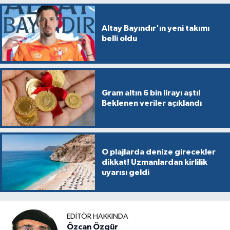
Altay Bayındır'ın yeni takımı
belli oldu
Gram altın 6 bin lirayı aştı!
Beklenen veriler açıklandı
O plajlarda denize girecekler
dikkat! Uzmanlardan kirlilik
uyarısı geldi
EDITÖR HAKKINDA
Özcan Özgür