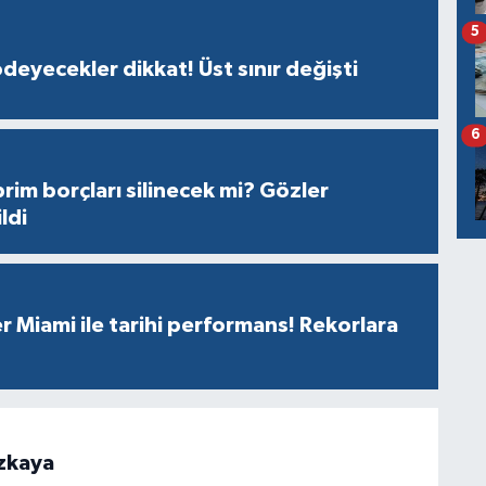
5
ödeyecekler dikkat! Üst sınır değişti
6
prim borçları silinecek mi? Gözler
ldi
r Miami ile tarihi performans! Rekorlara
zkaya