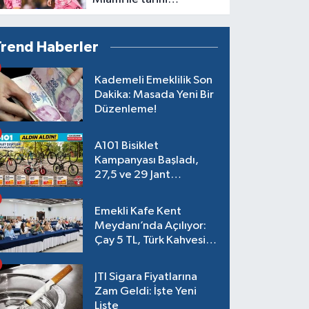
performans! Rekorlara
doymuyor
Trend Haberler
Kademeli Emeklilik Son
Dakika: Masada Yeni Bir
Düzenleme!
A101 Bisiklet
Kampanyası Başladı,
27,5 ve 29 Jant
Modeller Raflarda
Emekli Kafe Kent
Meydanı’nda Açılıyor:
Çay 5 TL, Türk Kahvesi
15 TL Olacak
JTI Sigara Fiyatlarına
Zam Geldi: İşte Yeni
Liste