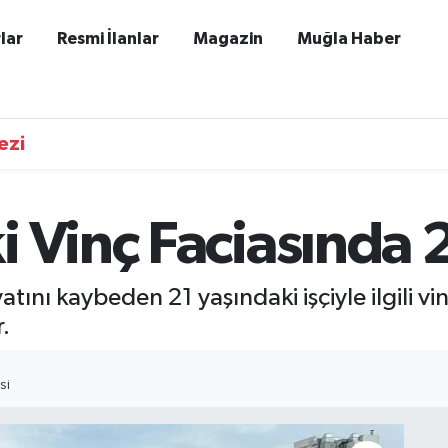
lar
Resmi İlanlar
Magazin
Muğla Haber
ezi
i Vinç Faciasında 
ını kaybeden 21 yaşındaki işçiyle ilgili vin
.
SI