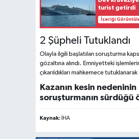
turist getirdi
İçeriği Görüntül
2 Şüpheli Tutuklandı
Olayla ilgili başlatılan soruşturma kap
gözaltına alındı. Emniyetteki işlemleri
çıkarıldıkları mahkemece tutuklanarak
Kazanın kesin nedeninin b
soruşturmanın sürdüğü ö
Kaynak:
İHA