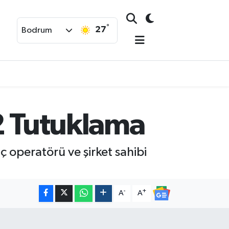
°
27
Bodrum
2 Tutuklama
ç operatörü ve şirket sahibi
-
+
A
A