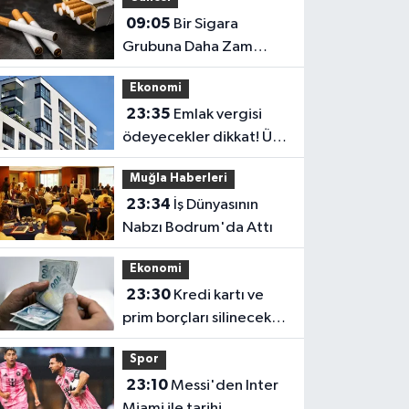
Günü
09:05
Bir Sigara
Grubuna Daha Zam
Geldi: BAT’ın Yeni
Ekonomi
Fiyatları Belli Oldu
23:35
Emlak vergisi
ödeyecekler dikkat! Üst
sınır değişti
Muğla Haberleri
23:34
İş Dünyasının
Nabzı Bodrum'da Attı
Ekonomi
23:30
Kredi kartı ve
prim borçları silinecek
mi? Gözler TBMM'ye
Spor
çevrildi
23:10
Messi'den Inter
Miami ile tarihi