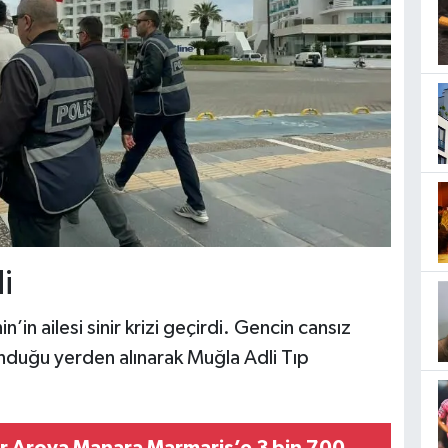
i
’in ailesi sinir krizi geçirdi. Gencin cansız
unduğu yerden alınarak Muğla Adli Tıp
r Aroya Manara Marmaris’e 3 bin 700