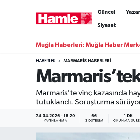
Güncel
Yazar
Güncel
Muğla Nöbetçi Eczaneler
Siyaset
Yazarlar
Muğla Hava Durumu
Muğla Haberleri: Muğla Haber Merk
Resmi İlanlar
Muğla Namaz Vakitleri
HABERLER
MARMARIS HABERLERI
Marmaris’tek
Magazin
Muğla Trafik Yoğunluk Haritası
Muğla Haber
Süper Lig Puan Durumu ve Fikstür
Marmaris’te vinç kazasında hayat
tutuklandı. Soruşturma sürüyor
Siyaset
Tüm Manşetler
24.04.2026 - 16:20
66
1 DK
Son Dakika Haberleri
YAYINLANMA
GÖSTERIM
OKUNMA SÜRE
Haber Arşivi