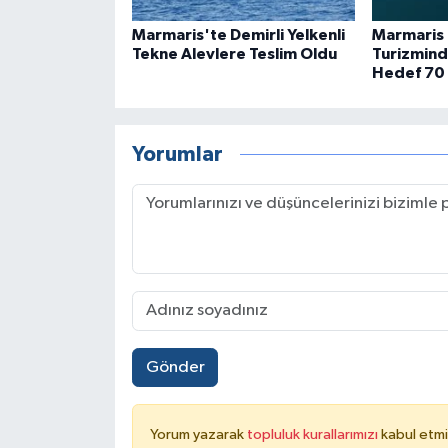
Marmaris'te Demirli Yelkenli
Marmaris 
Tekne Alevlere Teslim Oldu
Turizmind
Hedef 70 
Yorumlar
Gönder
Yorum yazarak
topluluk kurallarımızı
kabul etmi