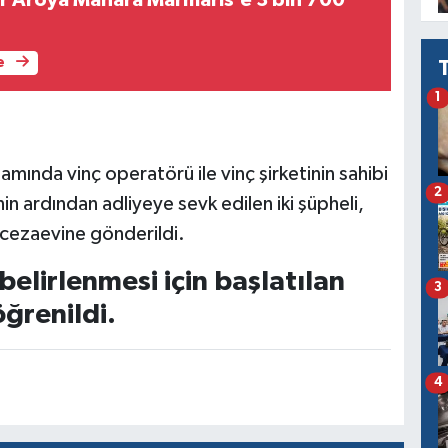
e
1
samında vinç operatörü ile vinç şirketinin sahibi
2
nin ardından adliyeye sevk edilen iki şüpheli,
 cezaevine gönderildi.
elirlenmesi için başlatılan
3
ğrenildi.
4