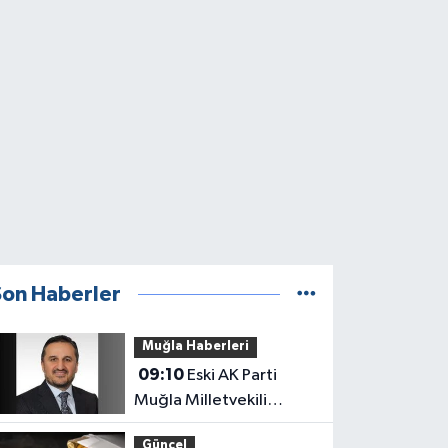
Son Haberler
Muğla Haberleri
09:10
Eski AK Parti
Muğla Milletvekili
Yüksel Özden’in Acı
Güncel