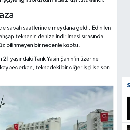
şçiyle ilgili soruşturmada 2 kişi tutuklandı.
aza
inde sabah saatlerinde meydana geldi. Edinilen
ahşap teknenin denize indirilmesi sırasında
nüz bilinmeyen bir nedenle koptu.
21 yaşındaki Tarık Yasin Şahin’in üzerine
 kaybederken, teknedeki bir diğer işçi ise son