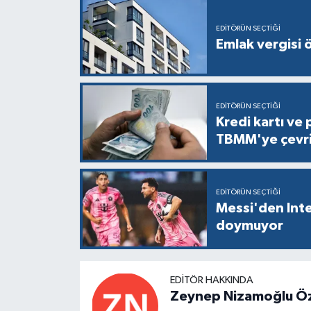
EDITÖRÜN SEÇTIĞI
Emlak vergisi 
EDITÖRÜN SEÇTIĞI
Kredi kartı ve 
TBMM'ye çevri
EDITÖRÜN SEÇTIĞI
Messi'den Inte
doymuyor
EDITÖR HAKKINDA
Zeynep Nizamoğlu Ö