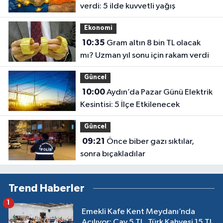
verdi: 5 ilde kuvvetli yağış
Ekonomi
10:35
Gram altın 8 bin TL olacak
mı? Uzman yıl sonu için rakam verdi
Güncel
10:00
Aydın’da Pazar Günü Elektrik
Kesintisi: 5 İlçe Etkilenecek
Güncel
09:21
Önce biber gazı sıktılar,
sonra bıçakladılar
Trend Haberler
1
Emekli Kafe Kent Meydanı’nda
Açılıyor: Çay 5 TL, Türk Kahvesi 15 TL