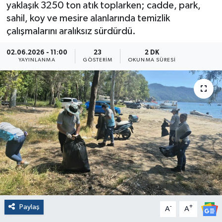
yaklaşık 3250 ton atık toplarken; cadde, park,
sahil, koy ve mesire alanlarında temizlik
çalışmalarını aralıksız sürdürdü.
02.06.2026 - 11:00
23
2 DK
YAYINLANMA
GÖSTERIM
OKUNMA SÜRESI
Paylaş
-
+
A
A