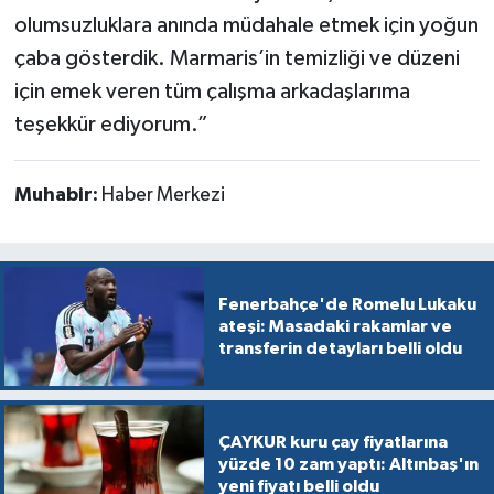
olumsuzluklara anında müdahale etmek için yoğun
çaba gösterdik. Marmaris’in temizliği ve düzeni
için emek veren tüm çalışma arkadaşlarıma
teşekkür ediyorum.”
Muhabir:
Haber Merkezi
Fenerbahçe'de Romelu Lukaku
ateşi: Masadaki rakamlar ve
transferin detayları belli oldu
ÇAYKUR kuru çay fiyatlarına
yüzde 10 zam yaptı: Altınbaş'ın
yeni fiyatı belli oldu