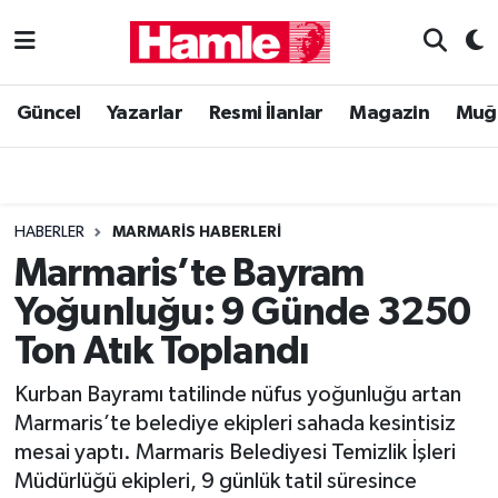
Güncel
Muğla Nöbetçi Eczaneler
Güncel
Yazarlar
Resmi İlanlar
Magazin
Muğ
Yazarlar
Muğla Hava Durumu
Resmi İlanlar
Muğla Namaz Vakitleri
HABERLER
MARMARIS HABERLERI
Magazin
Muğla Trafik Yoğunluk Haritası
Marmaris’te Bayram
Yoğunluğu: 9 Günde 3250
Muğla Haber
Süper Lig Puan Durumu ve Fikstür
Ton Atık Toplandı
Siyaset
Tüm Manşetler
Kurban Bayramı tatilinde nüfus yoğunluğu artan
Marmaris’te belediye ekipleri sahada kesintisiz
Son Dakika Haberleri
mesai yaptı. Marmaris Belediyesi Temizlik İşleri
Müdürlüğü ekipleri, 9 günlük tatil süresince
Haber Arşivi