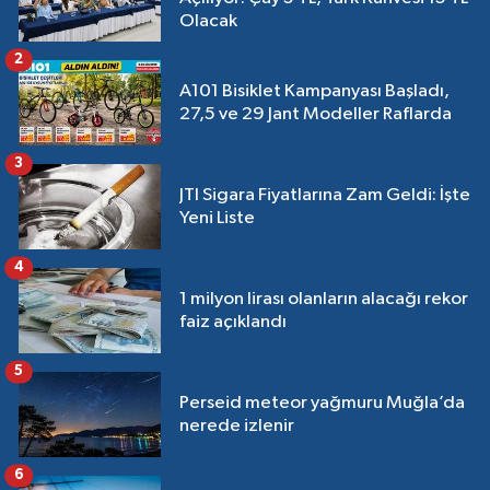
Olacak
2
A101 Bisiklet Kampanyası Başladı,
27,5 ve 29 Jant Modeller Raflarda
3
JTI Sigara Fiyatlarına Zam Geldi: İşte
Yeni Liste
4
1 milyon lirası olanların alacağı rekor
faiz açıklandı
5
Perseid meteor yağmuru Muğla’da
nerede izlenir
6