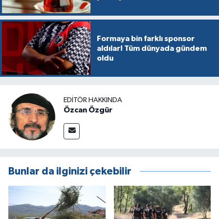
Formaya bin farklı sponsor
aldılar! Tüm dünyada gündem
oldu
EDITÖR HAKKINDA
Özcan Özgür
Bunlar da ilginizi çekebilir