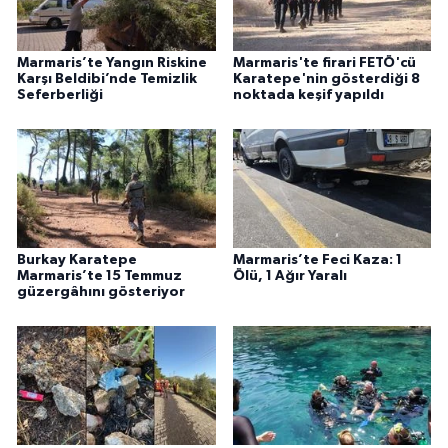
Marmaris’te Yangın Riskine
Marmaris'te firari FETÖ'cü
Karşı Beldibi’nde Temizlik
Karatepe'nin gösterdiği 8
Seferberliği
noktada keşif yapıldı
Burkay Karatepe
Marmaris’te Feci Kaza: 1
Marmaris’te 15 Temmuz
Ölü, 1 Ağır Yaralı
güzergâhını gösteriyor