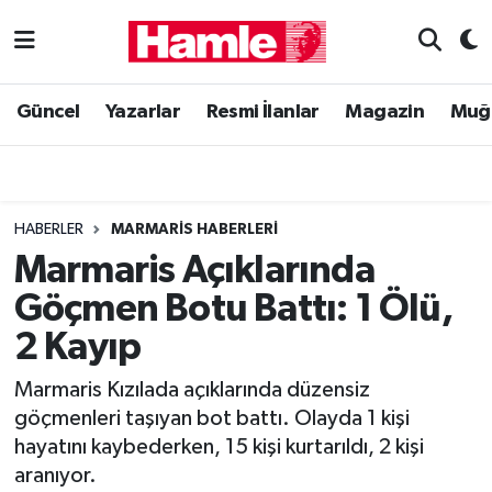
Güncel
Muğla Nöbetçi Eczaneler
Güncel
Yazarlar
Resmi İlanlar
Magazin
Muğ
Yazarlar
Muğla Hava Durumu
Resmi İlanlar
Muğla Namaz Vakitleri
HABERLER
MARMARIS HABERLERI
Magazin
Muğla Trafik Yoğunluk Haritası
Marmaris Açıklarında
Göçmen Botu Battı: 1 Ölü,
Muğla Haber
Süper Lig Puan Durumu ve Fikstür
2 Kayıp
Siyaset
Tüm Manşetler
Marmaris Kızılada açıklarında düzensiz
göçmenleri taşıyan bot battı. Olayda 1 kişi
Son Dakika Haberleri
hayatını kaybederken, 15 kişi kurtarıldı, 2 kişi
aranıyor.
Haber Arşivi