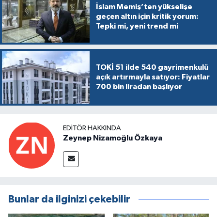
İslam Memiş’ten yükselişe
geçen altın için kritik yorum:
Tepki mi, yeni trend mi
TOKİ 51 ilde 540 gayrimenkulü
açık artırmayla satıyor: Fiyatlar
700 bin liradan başlıyor
EDITÖR HAKKINDA
Zeynep Nizamoğlu Özkaya
Bunlar da ilginizi çekebilir