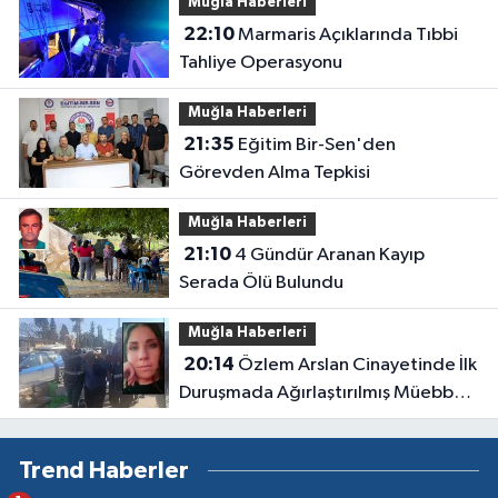
Muğla Haberleri
22:10
Marmaris Açıklarında Tıbbi
Tahliye Operasyonu
Muğla Haberleri
21:35
Eğitim Bir-Sen'den
Görevden Alma Tepkisi
Muğla Haberleri
21:10
4 Gündür Aranan Kayıp
Serada Ölü Bulundu
Muğla Haberleri
20:14
Özlem Arslan Cinayetinde İlk
Duruşmada Ağırlaştırılmış Müebbet
Kararı
Trend Haberler