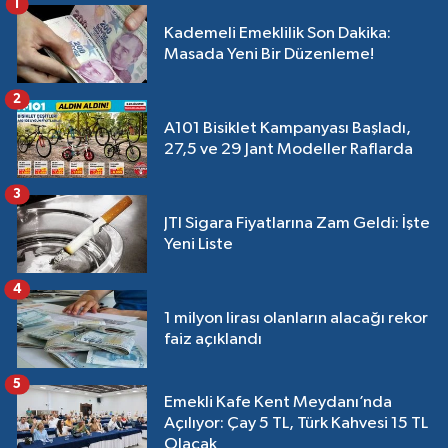
1
Kademeli Emeklilik Son Dakika:
Masada Yeni Bir Düzenleme!
2
A101 Bisiklet Kampanyası Başladı,
27,5 ve 29 Jant Modeller Raflarda
3
JTI Sigara Fiyatlarına Zam Geldi: İşte
Yeni Liste
4
1 milyon lirası olanların alacağı rekor
faiz açıklandı
5
Emekli Kafe Kent Meydanı’nda
Açılıyor: Çay 5 TL, Türk Kahvesi 15 TL
Olacak