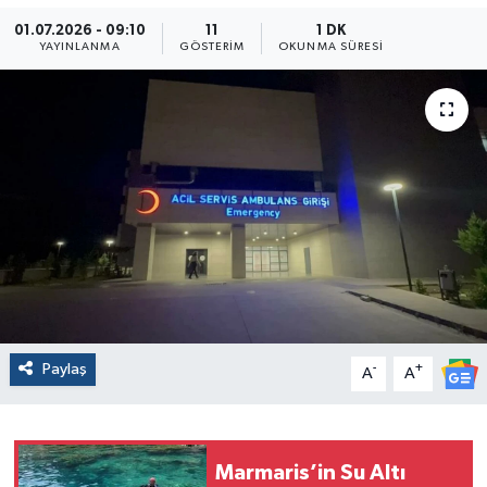
01.07.2026 - 09:10
11
1 DK
YAYINLANMA
GÖSTERIM
OKUNMA SÜRESI
Paylaş
-
+
A
A
Marmaris’in Su Altı