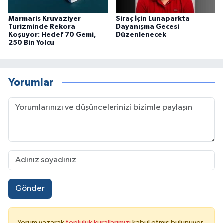
Marmaris Kruvaziyer
Siraç İçin Lunaparkta
Turizminde Rekora
Dayanışma Gecesi
Koşuyor: Hedef 70 Gemi,
Düzenlenecek
250 Bin Yolcu
Yorumlar
Gönder
Yorum yazarak
topluluk kurallarımızı
kabul etmiş bulunuyor