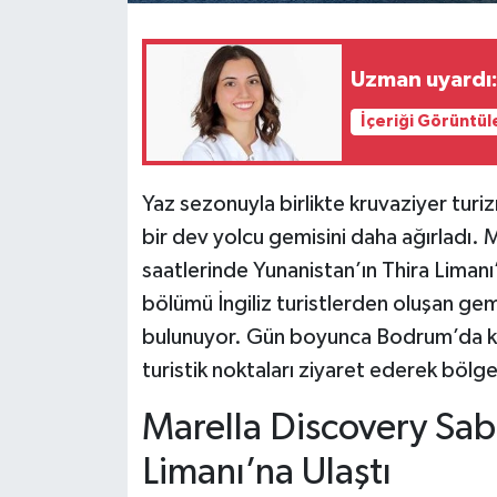
Uzman uyardı: 
İçeriği Görüntül
Yaz sezonuyla birlikte kruvaziyer turi
bir dev yolcu gemisini daha ağırladı. 
saatlerinde Yunanistan’ın Thira Liman
bölümü İngiliz turistlerden oluşan g
bulunuyor. Gün boyunca Bodrum’da kalac
turistik noktaları ziyaret ederek bölg
Marella Discovery Sa
Limanı’na Ulaştı