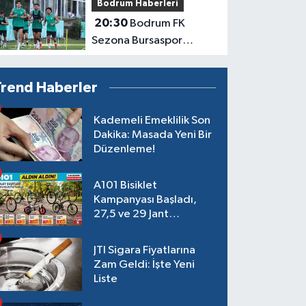
Bodrum Haberleri
Yapılandıracak
20:30
Bodrum FK
Sezona Bursaspor
Karşısında Başlayacak
Trend Haberler
Kademeli Emeklilik Son
Dakika: Masada Yeni Bir
Düzenleme!
A101 Bisiklet
Kampanyası Başladı,
27,5 ve 29 Jant
Modeller Raflarda
JTI Sigara Fiyatlarına
Zam Geldi: İşte Yeni
Liste