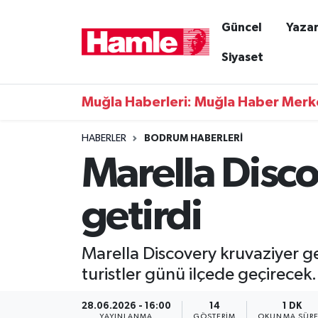
Güncel
Yazar
Güncel
Muğla Nöbetçi Eczaneler
Siyaset
Yazarlar
Muğla Hava Durumu
Muğla Haberleri: Muğla Haber Merk
Resmi İlanlar
Muğla Namaz Vakitleri
HABERLER
BODRUM HABERLERI
Marella Disc
Magazin
Muğla Trafik Yoğunluk Haritası
Muğla Haber
Süper Lig Puan Durumu ve Fikstür
getirdi
Siyaset
Tüm Manşetler
Marella Discovery kruvaziyer g
Son Dakika Haberleri
turistler günü ilçede geçirecek.
Haber Arşivi
28.06.2026 - 16:00
14
1 DK
YAYINLANMA
GÖSTERIM
OKUNMA SÜRE