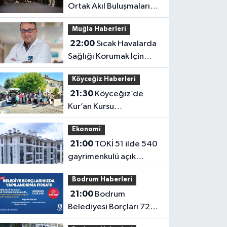
Ortak Akıl Buluşmaları
Tamamlandı
Muğla Haberleri
22:00
Sıcak Havalarda
Sağlığı Korumak İçin
Kritik Uyarılar
Köyceğiz Haberleri
21:30
Köyceğiz’de
Kur’an Kursu
Öğrencilerine Sürpriz
Ekonomi
İkram
21:00
TOKİ 51 ilde 540
gayrimenkulü açık
artırmayla satıyor:
Bodrum Haberleri
Fiyatlar 700 bin liradan
21:00
Bodrum
başlıyor
Belediyesi Borçları 72
Aya Kadar