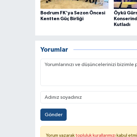
Bodrum FK'ya Sezon Öncesi
Öykü Gür
Kentten Güç Birliği
Konserinde
Kutladı
Yorumlar
Gönder
Yorum yazarak
topluluk kurallarımızı
kabul etmi