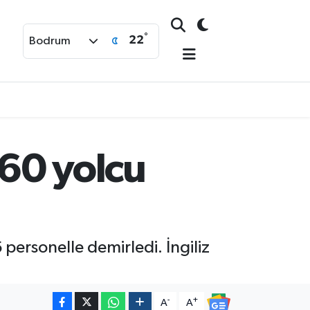
°
22
Bodrum
60 yolcu
ersonelle demirledi. İngiliz
-
+
A
A