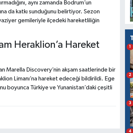
artırmadığını, aynı zamanda Bodrum’un
mına da katkı sunduğunu belirtiyor. Sezon
ziyer gemileriyle ilçedeki hareketliliğin
am Heraklion’a Hareket
1
 Marella Discovery’nin akşam saatlerinde bir
2
klion Limanı’na hareket edeceği bildirildi. Ege
u boyunca Türkiye ve Yunanistan’daki çeşitli
3
4