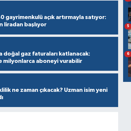
40 gayrimenkulü açık artırmayla satıyor:
n liradan başlıyor
5
a doğal gaz faturaları katlanacak:
6
e milyonlarca aboneyi vurabilir
ilik ne zaman çıkacak? Uzman isim yeni
dı