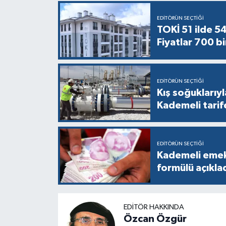
EDITÖRÜN SEÇTIĞI
TOKİ 51 ilde 5
Fiyatlar 700 bi
EDITÖRÜN SEÇTIĞI
Kış soğuklarıyl
Kademeli tarif
EDITÖRÜN SEÇTIĞI
Kademeli emekl
formülü açıkla
EDITÖR HAKKINDA
Özcan Özgür