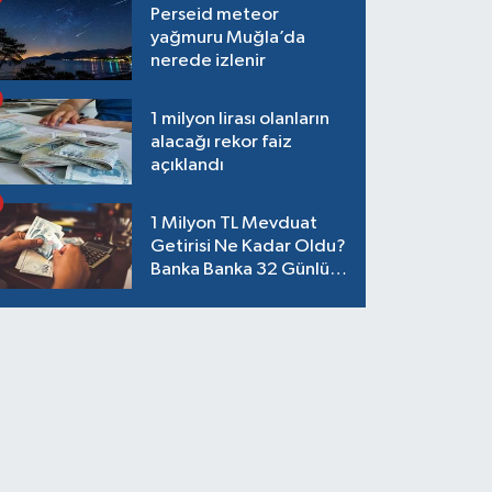
Perseid meteor
yağmuru Muğla’da
nerede izlenir
1 milyon lirası olanların
alacağı rekor faiz
açıklandı
1 Milyon TL Mevduat
Getirisi Ne Kadar Oldu?
Banka Banka 32 Günlük
Güncel Faiz Oranları