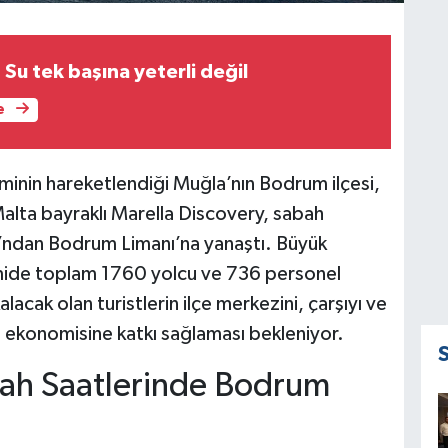
Su tek başına yeterli değil
e
zminin hareketlendiği Muğla’nın Bodrum ilçesi,
Malta bayraklı Marella Discovery, sabah
ı’ndan Bodrum Limanı’na yanaştı. Büyük
emide toplam 1760 yolcu ve 736 personel
ak olan turistlerin ilçe merkezini, çarşıyı ve
e ekonomisine katkı sağlaması bekleniyor.
bah Saatlerinde Bodrum