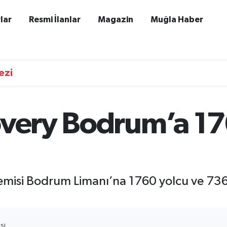
lar
Resmi İlanlar
Magazin
Muğla Haber
ezi
overy Bodrum’a 17
emisi Bodrum Limanı’na 1760 yolcu ve 736 p
SI