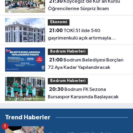
21:30
Köyceğiz’de Kur’an Kursu
Öğrencilerine Sürpriz İkram
Ekonomi
21:00
TOKİ 51 ilde 540
gayrimenkulü açık artırmayla
satıyor: Fiyatlar 700 bin liradan
Bodrum Haberleri
başlıyor
21:00
Bodrum Belediyesi Borçları
72 Aya Kadar Yapılandıracak
Bodrum Haberleri
20:30
Bodrum FK Sezona
Bursaspor Karşısında Başlayacak
Trend Haberler
1