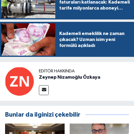
faturaları katlanacak: Kademeli
tarife milyonlarca aboneyi
vurabilir
Kademeli emeklilik ne zaman
çıkacak? Uzman isim yeni
formülü açıkladı
EDITÖR HAKKINDA
Zeynep Nizamoğlu Özkaya
Bunlar da ilginizi çekebilir