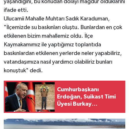
yaşandığını, bu konudan dolayı mağdur olduklarını
ifade etti.
Ulucamii Mahalle Muhtarı Sadık Karaduman,
"İlçemizde su baskınları oluştu. Bunlardan en çok
etkilenen bizim mahallemiz oldu. İlçe
Kaymakamımız ile yaptığımız toplantıda
baskınlardan etkilenen yerlerde neler yapabiliriz,
vatandaşımıza nasıl yardımcı olabiliriz bunları
konuştuk" dedi.
Cumhurbaşkanı
Erdoğan, Suikast Timi
Üyesi Burkay
Karatepe’den Şikâyetçi
Oldu