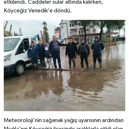
etkilendi. Caddeler sular altında kalırken,
Köyceğiz Venedik'e döndü.
Meteoroloji'nin sağanak yağış uyarısının ardından
Muğla'nın Köyceğiz ilçesinde aralıklarla etkili olan