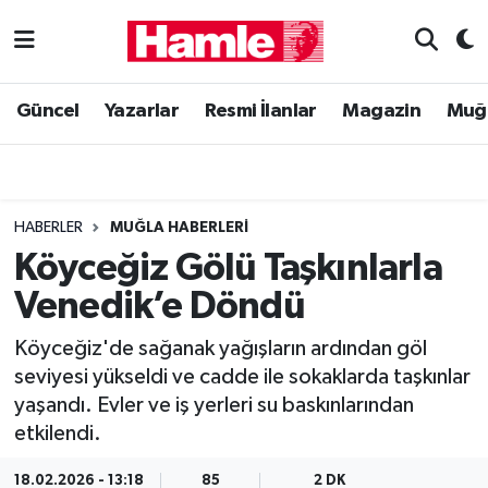
Güncel
Muğla Nöbetçi Eczaneler
Güncel
Yazarlar
Resmi İlanlar
Magazin
Muğ
Yazarlar
Muğla Hava Durumu
Resmi İlanlar
Muğla Namaz Vakitleri
HABERLER
MUĞLA HABERLERI
Magazin
Muğla Trafik Yoğunluk Haritası
Köyceğiz Gölü Taşkınlarla
Venedik’e Döndü
Muğla Haber
Süper Lig Puan Durumu ve Fikstür
Köyceğiz'de sağanak yağışların ardından göl
Siyaset
Tüm Manşetler
seviyesi yükseldi ve cadde ile sokaklarda taşkınlar
yaşandı. Evler ve iş yerleri su baskınlarından
Son Dakika Haberleri
etkilendi.
Haber Arşivi
18.02.2026 - 13:18
85
2 DK