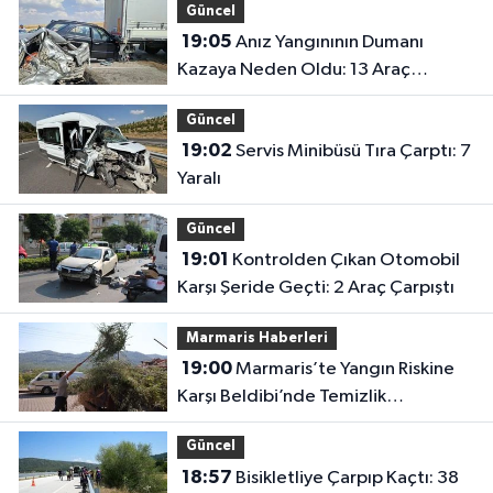
Güncel
19:05
Anız Yangınının Dumanı
Kazaya Neden Oldu: 13 Araç
Birbirine Girdi
Güncel
19:02
Servis Minibüsü Tıra Çarptı: 7
Yaralı
Güncel
19:01
Kontrolden Çıkan Otomobil
Karşı Şeride Geçti: 2 Araç Çarpıştı
Marmaris Haberleri
19:00
Marmaris’te Yangın Riskine
Karşı Beldibi’nde Temizlik
Seferberliği
Güncel
18:57
Bisikletliye Çarpıp Kaçtı: 38