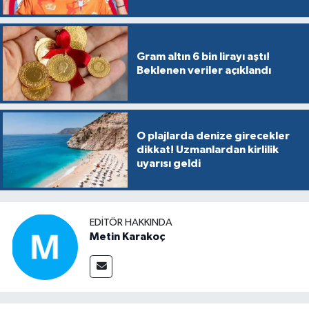
Gram altın 6 bin lirayı aştı!
Beklenen veriler açıklandı
O plajlarda denize girecekler
dikkat! Uzmanlardan kirlilik
uyarısı geldi
EDITÖR HAKKINDA
Metin Karakoç