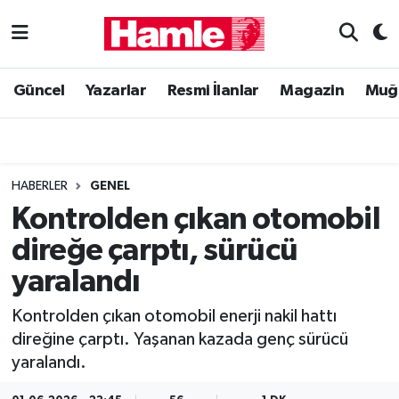
Güncel
Muğla Nöbetçi Eczaneler
Güncel
Yazarlar
Resmi İlanlar
Magazin
Muğ
Yazarlar
Muğla Hava Durumu
Resmi İlanlar
Muğla Namaz Vakitleri
HABERLER
GENEL
Magazin
Muğla Trafik Yoğunluk Haritası
Kontrolden çıkan otomobil
direğe çarptı, sürücü
Muğla Haber
Süper Lig Puan Durumu ve Fikstür
yaralandı
Siyaset
Tüm Manşetler
Kontrolden çıkan otomobil enerji nakil hattı
direğine çarptı. Yaşanan kazada genç sürücü
Son Dakika Haberleri
yaralandı.
Haber Arşivi