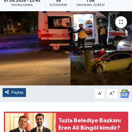
01.06.2026 - 23:45
56
1 DK
YAYINLANMA
GÖSTERIM
OKUNMA SÜRESI
Paylaş
-
+
A
A
Tuzla Belediye Başkanı
Eren Ali Bingöl kimdir?