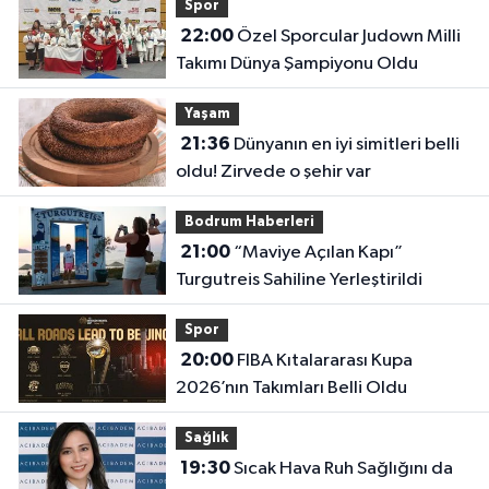
Spor
22:00
Özel Sporcular Judown Milli
Takımı Dünya Şampiyonu Oldu
Yaşam
21:36
Dünyanın en iyi simitleri belli
oldu! Zirvede o şehir var
Bodrum Haberleri
21:00
“Maviye Açılan Kapı”
Turgutreis Sahiline Yerleştirildi
Spor
20:00
FIBA Kıtalararası Kupa
2026’nın Takımları Belli Oldu
Sağlık
19:30
Sıcak Hava Ruh Sağlığını da