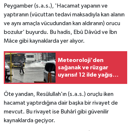
Peygamber (s.a.s.), 'Hacamat yapanın ve
yaptıranın (vücuttan tedavi maksadıyla kan alanın
ve aynı amaçla vücudundan kan aldıranın) orucu
bozulur' buyurdu. Bu hadis, Ebû Dâvûd ve İbn
Mâce gibi kaynaklarda yer alıyor.
Meteoroloji'den
sağanak ve rüzgar
uyarısı! 12 ilde yağış
bekleniyor
Öte yandan, Resûlullah'ın (s.a.s.) oruçlu iken
hacamat yaptırdığına dair başka bir rivayet de
mevcut. Bu rivayet ise Buhârî gibi güvenilir
kaynaklarda geçiyor.