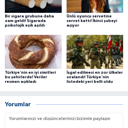
Bir sigara grubuna daha
Ünlü oyuncu servetine
zam geldi! Sigarada
servet kattı! İkinci şubeyi
psikolojik eşik aşıldı
açıyor
Türkiye'nin en iyi simitleri
İşgal edilmesi en zor ülkeler
bu şehirlerde! Veriler
sıralandı! Türkiye'nin
resmen açıkladı
listedeki yeri belli oldu
Yorumlar