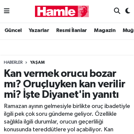
Güncel
Muğla Nöbetçi Eczaneler
Güncel
Yazarlar
Resmi İlanlar
Magazin
Muğ
Yazarlar
Muğla Hava Durumu
Resmi İlanlar
Muğla Namaz Vakitleri
HABERLER
YAŞAM
Magazin
Muğla Trafik Yoğunluk Haritası
Kan vermek orucu bozar
mı? Oruçluyken kan verilir
Muğla Haber
Süper Lig Puan Durumu ve Fikstür
mi? İşte Diyanet'in yanıtı
Siyaset
Tüm Manşetler
Ramazan ayının gelmesiyle birlikte oruç ibadetiyle
ilgili pek çok soru gündeme geliyor. Özellikle
Son Dakika Haberleri
sağlıkla ilgili durumlar, orucun geçerliliği
konusunda tereddütlere yol açabiliyor. Kan
Haber Arşivi