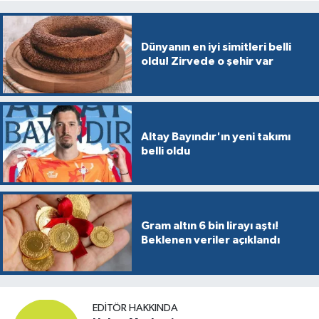
Dünyanın en iyi simitleri belli
oldu! Zirvede o şehir var
Altay Bayındır'ın yeni takımı
belli oldu
Gram altın 6 bin lirayı aştı!
Beklenen veriler açıklandı
EDITÖR HAKKINDA