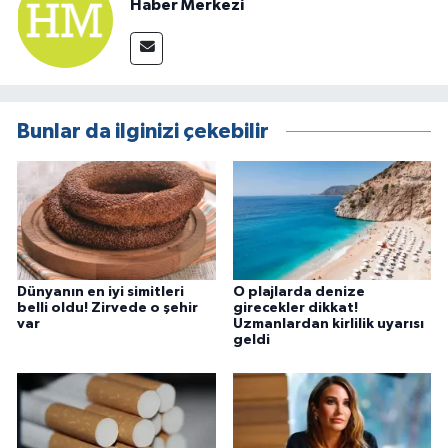
Haber Merkezi
Bunlar da ilginizi çekebilir
Dünyanın en iyi simitleri
O plajlarda denize
belli oldu! Zirvede o şehir
girecekler dikkat!
var
Uzmanlardan kirlilik uyarısı
geldi