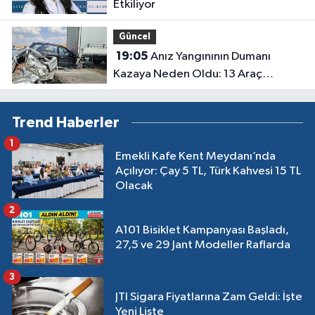
Etkiliyor
Güncel
19:05
Anız Yangınının Dumanı
Kazaya Neden Oldu: 13 Araç
Birbirine Girdi
Trend Haberler
1
Emekli Kafe Kent Meydanı’nda
Açılıyor: Çay 5 TL, Türk Kahvesi 15 TL
Olacak
2
A101 Bisiklet Kampanyası Başladı,
27,5 ve 29 Jant Modeller Raflarda
3
JTI Sigara Fiyatlarına Zam Geldi: İşte
Yeni Liste