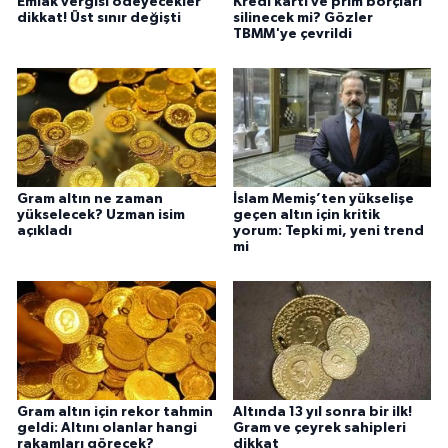
Emlak vergisi ödeyecekler
Kredi kartı ve prim borçları
dikkat! Üst sınır değişti
silinecek mi? Gözler
TBMM'ye çevrildi
Gram altın ne zaman
İslam Memiş’ten yükselişe
yükselecek? Uzman isim
geçen altın için kritik
açıkladı
yorum: Tepki mi, yeni trend
mi
Gram altın için rekor tahmin
Altında 13 yıl sonra bir ilk!
geldi: Altını olanlar hangi
Gram ve çeyrek sahipleri
rakamları görecek?
dikkat