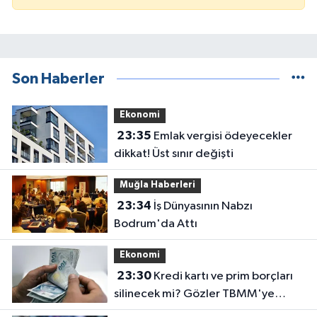
Son Haberler
Ekonomi
23:35
Emlak vergisi ödeyecekler
dikkat! Üst sınır değişti
Muğla Haberleri
23:34
İş Dünyasının Nabzı
Bodrum'da Attı
Ekonomi
23:30
Kredi kartı ve prim borçları
silinecek mi? Gözler TBMM'ye
çevrildi