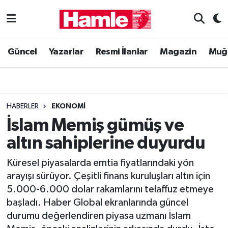
Güncel
Muğla Nöbetçi Eczaneler
Güncel
Yazarlar
Resmi İlanlar
Magazin
Muğ
Yazarlar
Muğla Hava Durumu
Resmi İlanlar
Muğla Namaz Vakitleri
HABERLER
EKONOMI
Magazin
Muğla Trafik Yoğunluk Haritası
İslam Memiş gümüş ve
altın sahiplerine duyurdu
Muğla Haber
Süper Lig Puan Durumu ve Fikstür
Küresel piyasalarda emtia fiyatlarındaki yön
Siyaset
Tüm Manşetler
arayışı sürüyor. Çeşitli finans kuruluşları altın için
5.000-6.000 dolar rakamlarını telaffuz etmeye
Son Dakika Haberleri
başladı. Haber Global ekranlarında güncel
durumu değerlendiren piyasa uzmanı İslam
Haber Arşivi