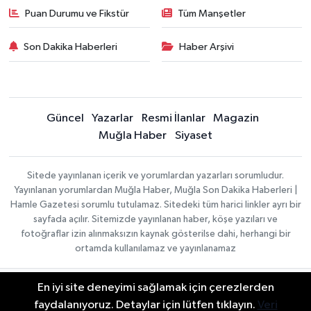
Puan Durumu ve Fikstür
Tüm Manşetler
Son Dakika Haberleri
Haber Arşivi
Güncel
Yazarlar
Resmi İlanlar
Magazin
Muğla Haber
Siyaset
Sitede yayınlanan içerik ve yorumlardan yazarları sorumludur.
Yayınlanan yorumlardan Muğla Haber, Muğla Son Dakika Haberleri |
Hamle Gazetesi sorumlu tutulamaz. Sitedeki tüm harici linkler ayrı bir
sayfada açılır. Sitemizde yayınlanan haber, köşe yazıları ve
fotoğraflar izin alınmaksızın kaynak gösterilse dahi, herhangi bir
ortamda kullanılamaz ve yayınlanamaz
En iyi site deneyimi sağlamak için çerezlerden
Gizlilik Sözleşmesi
Haber Yazılımı:
TE Bilişim
Veri Politikası
faydalanıyoruz. Detaylar için lütfen tıklayın.
Veri