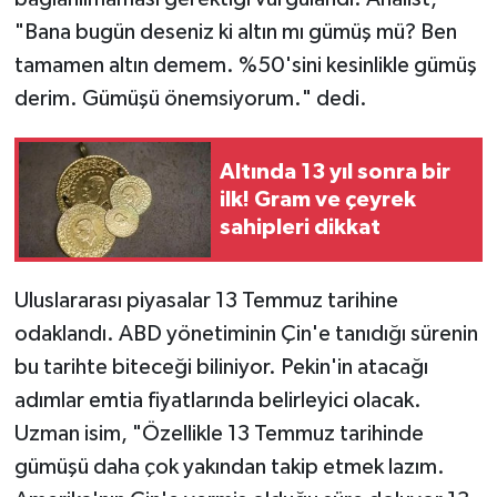
"Bana bugün deseniz ki altın mı gümüş mü? Ben
tamamen altın demem. %50'sini kesinlikle gümüş
derim. Gümüşü önemsiyorum." dedi.
Altında 13 yıl sonra bir
ilk! Gram ve çeyrek
sahipleri dikkat
Uluslararası piyasalar 13 Temmuz tarihine
odaklandı. ABD yönetiminin Çin'e tanıdığı sürenin
bu tarihte biteceği biliniyor. Pekin'in atacağı
adımlar emtia fiyatlarında belirleyici olacak.
Uzman isim, "Özellikle 13 Temmuz tarihinde
gümüşü daha çok yakından takip etmek lazım.