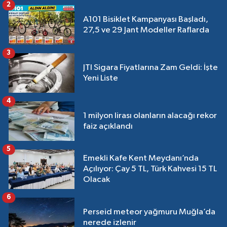
2
A101 Bisiklet Kampanyası Başladı,
27,5 ve 29 Jant Modeller Raflarda
3
JTI Sigara Fiyatlarına Zam Geldi: İşte
Yeni Liste
4
1 milyon lirası olanların alacağı rekor
faiz açıklandı
5
Emekli Kafe Kent Meydanı’nda
Açılıyor: Çay 5 TL, Türk Kahvesi 15 TL
Olacak
6
Perseid meteor yağmuru Muğla’da
nerede izlenir