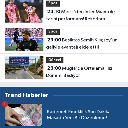
Spor
23:10
Messi'den Inter Miami ile
tarihi performans! Rekorlara
doymuyor
Spor
23:00
Beşiktaş Semih Kılıçsoy'un
galiyle avantajı elde etti!
Güncel
23:00
Muğla'da Ortalama Hız
Dönemi Başlıyor
Trend Haberler
1
Kademeli Emeklilik Son Dakika:
Masada Yeni Bir Düzenleme!