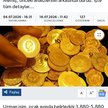
Memiş, önceki analizlerinin arkasında durdu. İşte
tüm detaylar...
04.07.2026 - 16:31
16.07.2026 - 11:42
127
3
YAYINLANMA
GÜNCELLEME
GÖSTERIM
OKUNMA
Paylaş
-
+
A
A
Uzman isim, ocak ayında belirlediği 3.880-5.880