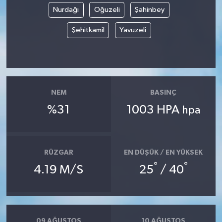
Nurdağı
Oğuzeli
Şahinbey
Şehitkamil
Yavuzeli
NEM
BASINÇ
%31
1003 HPA
hpa
RÜZGAR
EN DÜŞÜK / EN YÜKSEK
°
°
4.19 M/S
25
/ 40
09 AĞUSTOS
10 AĞUSTOS