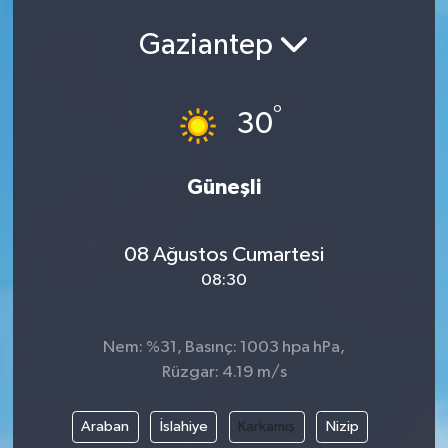
Gaziantep
°
30
Güneşli
08 Ağustos Cumartesi
08:30
Nem: %31, Basınç: 1003 hpa hPa,
Rüzgar: 4.19 m/s
Araban
İslahiye
Karkamış
Nizip