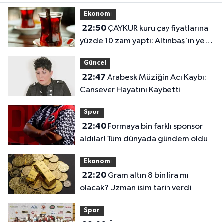
transferin detayları belli oldu
Ekonomi
22:50
ÇAYKUR kuru çay fiyatlarına
yüzde 10 zam yaptı: Altınbaş'ın yeni
fiyatı belli oldu
Güncel
22:47
Arabesk Müziğin Acı Kaybı:
Cansever Hayatını Kaybetti
Spor
22:40
Formaya bin farklı sponsor
aldılar! Tüm dünyada gündem oldu
Ekonomi
22:20
Gram altın 8 bin lira mı
olacak? Uzman isim tarih verdi
Spor