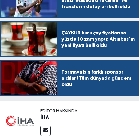
ateşi: Masadaki rakamlar ve
transferin detayları belli oldu
ÇAYKUR kuru çay fiyatlarına
yüzde 10 zam yaptı: Altınbaş'ın
yeni fiyatı belli oldu
Formaya bin farklı sponsor
aldılar! Tüm dünyada gündem
oldu
EDITÖR HAKKINDA
İHA