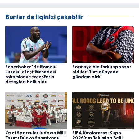
Bunlar da ilginizi çekebilir
Fenerbahçe'de Romelu
Formaya bin farklı sponsor
Lukaku ateşi: Masadaki
aldılar! Tüm dünyada
rakamlar ve transferin
gündem oldu
detayları belli oldu
Özel Sporcular Judown Milli
FIBA Kıtalararası Kupa
Takımı Dünya Şampiyonu
2026’nın Takımları Belli