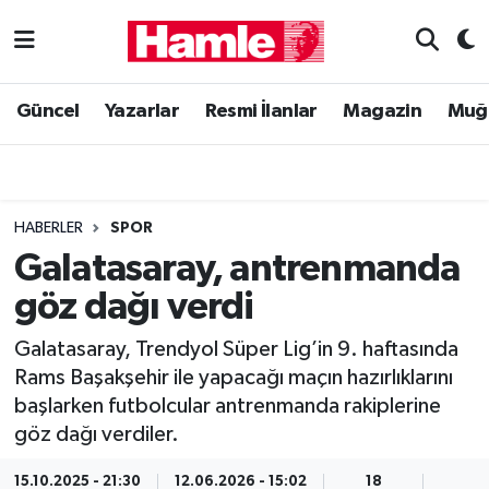
Güncel
Muğla Nöbetçi Eczaneler
Güncel
Yazarlar
Resmi İlanlar
Magazin
Muğ
Yazarlar
Muğla Hava Durumu
Resmi İlanlar
Muğla Namaz Vakitleri
HABERLER
SPOR
Magazin
Muğla Trafik Yoğunluk Haritası
Galatasaray, antrenmanda
göz dağı verdi
Muğla Haber
Süper Lig Puan Durumu ve Fikstür
Galatasaray, Trendyol Süper Lig’in 9. haftasında
Siyaset
Tüm Manşetler
Rams Başakşehir ile yapacağı maçın hazırlıklarını
başlarken futbolcular antrenmanda rakiplerine
Son Dakika Haberleri
göz dağı verdiler.
Haber Arşivi
15.10.2025 - 21:30
12.06.2026 - 15:02
18
1