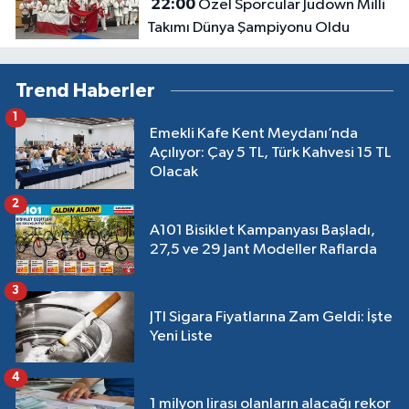
22:00
Özel Sporcular Judown Milli
Takımı Dünya Şampiyonu Oldu
Trend Haberler
1
Emekli Kafe Kent Meydanı’nda
Açılıyor: Çay 5 TL, Türk Kahvesi 15 TL
Olacak
2
A101 Bisiklet Kampanyası Başladı,
27,5 ve 29 Jant Modeller Raflarda
3
JTI Sigara Fiyatlarına Zam Geldi: İşte
Yeni Liste
4
1 milyon lirası olanların alacağı rekor