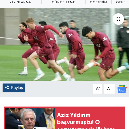
YAYINLANMA
GÜNCELLEME
GÖSTERIM
OKUNMA
Paylaş
-
+
A
A
Aziz Yıldırım
başvurmuştu! O