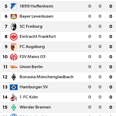
5
1899 Hoffenheim
0
0
0
6
Bayer Leverkusen
0
0
0
7
SC Freiburg
0
0
0
8
Eintracht Frankfurt
0
0
0
9
FC Augsburg
0
0
0
10
FSV Mainz 05
0
0
0
11
Union Berlin
0
0
0
12
Borussia Mönchengladbach
0
0
0
13
Hamburger SV
0
0
0
14
1. FC Köln
0
0
0
15
Werder Bremen
0
0
0