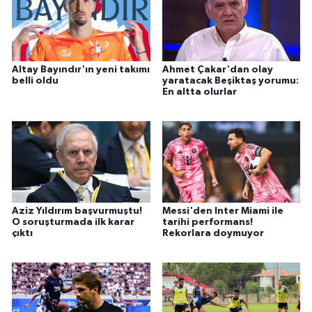
Altay Bayındır'ın yeni takımı
Ahmet Çakar'dan olay
belli oldu
yaratacak Beşiktaş yorumu:
En altta olurlar
Aziz Yıldırım başvurmuştu!
Messi'den Inter Miami ile
O soruşturmada ilk karar
tarihi performans!
çıktı
Rekorlara doymuyor