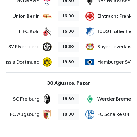
RB Leipzig
Borussia Mönche
16:30
Union Berlin
Eintracht Frankfu
16:30
1. FC Köln
1899 Hoffenheim
16:30
SV Elversberg
Bayer Leverkusen
16:30
orussia Dortmund
Hamburger SV
19:30
30 Ağustos, Pazar
SC Freiburg
Werder Bremen
16:30
FC Augsburg
FC Schalke 04
18:30