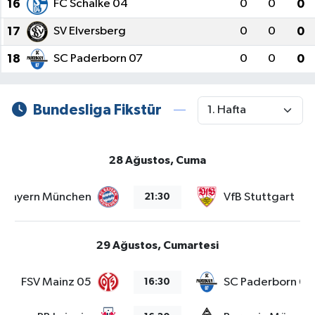
16
FC Schalke 04
0
0
0
17
SV Elversberg
0
0
0
18
SC Paderborn 07
0
0
0
Bundesliga Fikstür
28 Ağustos, Cuma
Bayern München
VfB Stuttgart
21:30
29 Ağustos, Cumartesi
FSV Mainz 05
SC Paderborn 07
16:30