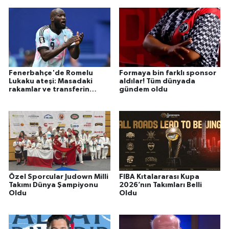
Fenerbahçe'de Romelu
Formaya bin farklı sponsor
Lukaku ateşi: Masadaki
aldılar! Tüm dünyada
rakamlar ve transferin
gündem oldu
detayları belli oldu
Özel Sporcular Judown Milli
FIBA Kıtalararası Kupa
Takımı Dünya Şampiyonu
2026’nın Takımları Belli
Oldu
Oldu