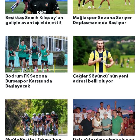
Beşiktaş Semih Kılıçsoy'un
Muğlaspor Sezona Sarıyer
galiyle avantajı elde etti!
Deplasmanında Başlıyor
Bodrum FK Sezona
Çağlar Söyüncü'nün yeni
Bursaspor Karşısında
adresi belli oluyor
Başlayacak
Muğla Bisiklet Takımı Tour
Datça’da plaj voleybolunun