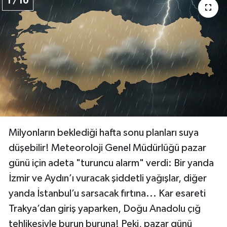
1 / 10
Milyonların beklediği hafta sonu planları suya
düşebilir! Meteoroloji Genel Müdürlüğü pazar
günü için adeta "turuncu alarm" verdi: Bir yanda
İzmir ve Aydın’ı vuracak şiddetli yağışlar, diğer
yanda İstanbul’u sarsacak fırtına... Kar esareti
Trakya’dan giriş yaparken, Doğu Anadolu çığ
tehlikesiyle burun buruna! Peki, pazar günü