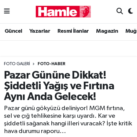
Güncel
Muğla Nöbetçi Eczaneler
Güncel
Yazarlar
Resmi İlanlar
Magazin
Muğ
Yazarlar
Muğla Hava Durumu
Resmi İlanlar
Muğla Namaz Vakitleri
FOTO GALERI
FOTO-HABER
Magazin
Muğla Trafik Yoğunluk Haritası
Pazar Gününe Dikkat!
Şiddetli Yağış ve Fırtına
Muğla Haber
Süper Lig Puan Durumu ve Fikstür
Aynı Anda Gelecek!
Siyaset
Tüm Manşetler
Pazar günü gökyüzü deliniyor! MGM fırtına,
sel ve çığ tehlikesine karşı uyardı. Kar ve
Son Dakika Haberleri
şiddetli sağanak hangi illeri vuracak? İşte kritik
hava durumu raporu...
Haber Arşivi