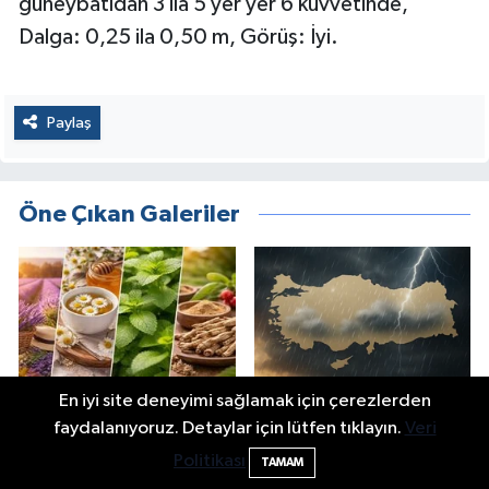
güneybatıdan 3 ila 5 yer yer 6 kuvvetinde,
Dalga: 0,25 ila 0,50 m, Görüş: İyi.
Paylaş
Öne Çıkan Galeriler
Stresi Azaltan Bitkiler ve
Dışarı Çıkacaklar Dikkat:
En iyi site deneyimi sağlamak için çerezlerden
Etkileri: Hangisi Ne İşe
Meteoroloji "O" Saat
Yarıyor?
Aralığını İşaret Etti
faydalanıyoruz. Detaylar için lütfen tıklayın.
Veri
Politikası
TAMAM