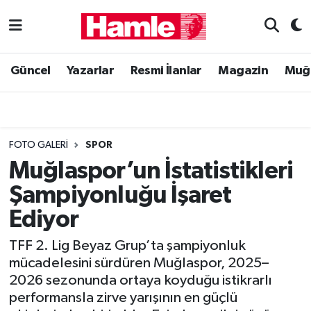
Güncel
Muğla Nöbetçi Eczaneler
Güncel
Yazarlar
Resmi İlanlar
Magazin
Muğ
Yazarlar
Muğla Hava Durumu
Resmi İlanlar
Muğla Namaz Vakitleri
FOTO GALERI
SPOR
Magazin
Muğla Trafik Yoğunluk Haritası
Muğlaspor’un İstatistikleri
Şampiyonluğu İşaret
Muğla Haber
Süper Lig Puan Durumu ve Fikstür
Ediyor
Siyaset
Tüm Manşetler
TFF 2. Lig Beyaz Grup’ta şampiyonluk
mücadelesini sürdüren Muğlaspor, 2025–
Son Dakika Haberleri
2026 sezonunda ortaya koyduğu istikrarlı
performansla zirve yarışının en güçlü
Haber Arşivi