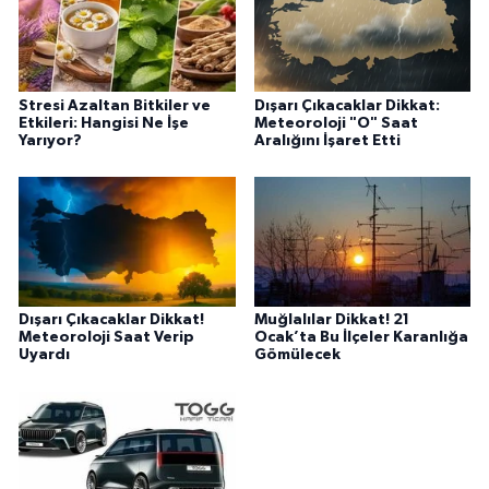
Stresi Azaltan Bitkiler ve
Dışarı Çıkacaklar Dikkat:
Etkileri: Hangisi Ne İşe
Meteoroloji "O" Saat
Yarıyor?
Aralığını İşaret Etti
Dışarı Çıkacaklar Dikkat!
Muğlalılar Dikkat! 21
Meteoroloji Saat Verip
Ocak’ta Bu İlçeler Karanlığa
Uyardı
Gömülecek