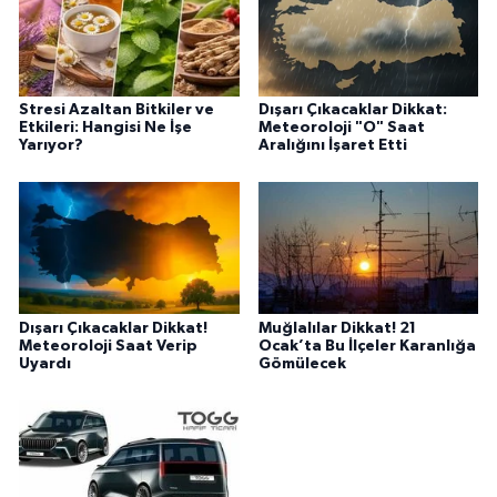
Stresi Azaltan Bitkiler ve
Dışarı Çıkacaklar Dikkat:
Etkileri: Hangisi Ne İşe
Meteoroloji "O" Saat
Yarıyor?
Aralığını İşaret Etti
Dışarı Çıkacaklar Dikkat!
Muğlalılar Dikkat! 21
Meteoroloji Saat Verip
Ocak’ta Bu İlçeler Karanlığa
Uyardı
Gömülecek