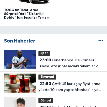
TOGG’un Ticari Araç
Sürprizi: Yerli "Elektrikli
Doblo" İçin Tesciller Tamam!
Son Haberler
Spor
23:00
Fenerbahçe'de Romelu
Lukaku ateşi: Masadaki rakamlar ve
transferin detayları belli oldu
Ekonomi
22:50
ÇAYKUR kuru çay fiyatlarına
yüzde 10 zam yaptı: Altınbaş'ın yeni
fiyatı belli oldu
Güncel