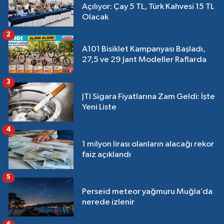
Açılıyor: Çay 5 TL, Türk Kahvesi 15 TL
Olacak
2
A101 Bisiklet Kampanyası Başladı,
27,5 ve 29 Jant Modeller Raflarda
3
JTI Sigara Fiyatlarına Zam Geldi: İşte
Yeni Liste
4
1 milyon lirası olanların alacağı rekor
faiz açıklandı
5
Perseid meteor yağmuru Muğla’da
nerede izlenir