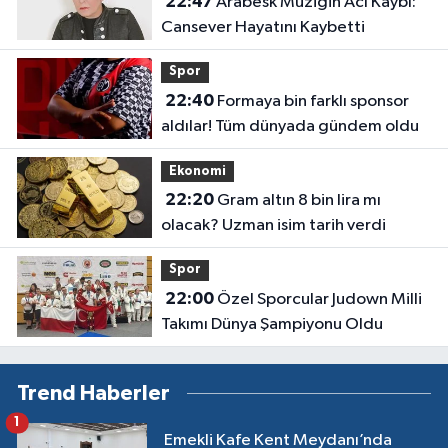
22:47
Arabesk Müziğin Acı Kaybı:
Cansever Hayatını Kaybetti
Spor
22:40
Formaya bin farklı sponsor
aldılar! Tüm dünyada gündem oldu
Ekonomi
22:20
Gram altın 8 bin lira mı
olacak? Uzman isim tarih verdi
Spor
22:00
Özel Sporcular Judown Milli
Takımı Dünya Şampiyonu Oldu
Trend Haberler
1
Emekli Kafe Kent Meydanı’nda