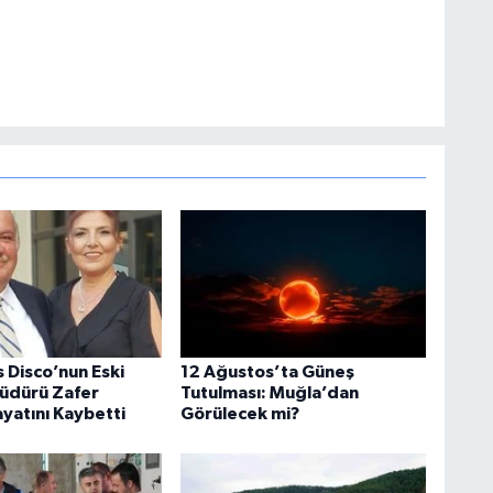
 Disco’nun Eski
12 Ağustos’ta Güneş
üdürü Zafer
Tutulması: Muğla’dan
yatını Kaybetti
Görülecek mi?