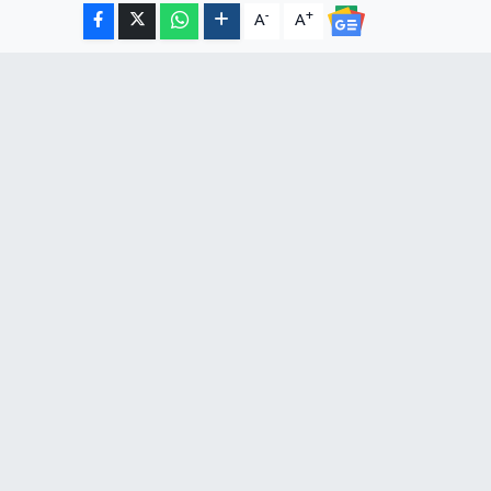
-
+
A
A