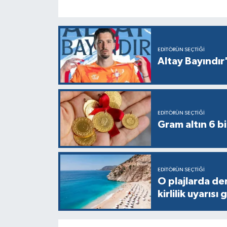
EDITÖRÜN SEÇTIĞI
Altay Bayındır'
EDITÖRÜN SEÇTIĞI
Gram altın 6 bi
EDITÖRÜN SEÇTIĞI
O plajlarda de
kirlilik uyarısı 