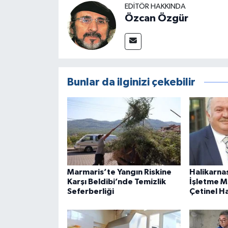
EDITÖR HAKKINDA
Özcan Özgür
Bunlar da ilginizi çekebilir
Marmaris’te Yangın Riskine
Halikarnas
Karşı Beldibi’nde Temizlik
İşletme M
Seferberliği
Çetinel Ha