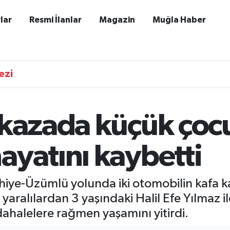
lar
Resmi İlanlar
Magazin
Muğla Haber
ezi
 kazada küçük çoc
ayatını kaybetti
hiye-Üzümlü yolunda iki otomobilin kafa ka
 yaralılardan 3 yaşındaki Halil Efe Yılmaz 
ahalelere rağmen yaşamını yitirdi.