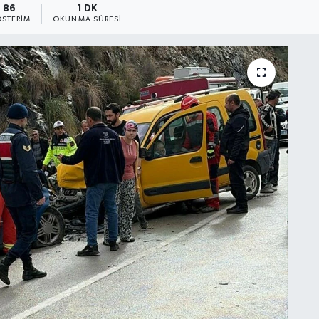
86
1 DK
STERIM
OKUNMA SÜRESI