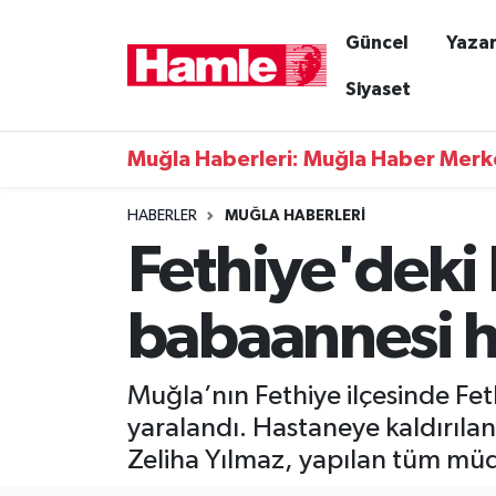
Güncel
Yazar
Güncel
Muğla Nöbetçi Eczaneler
Siyaset
Yazarlar
Muğla Hava Durumu
Muğla Haberleri: Muğla Haber Merk
Resmi İlanlar
Muğla Namaz Vakitleri
HABERLER
MUĞLA HABERLERI
Fethiye'deki
Magazin
Muğla Trafik Yoğunluk Haritası
Muğla Haber
Süper Lig Puan Durumu ve Fikstür
babaannesi h
Siyaset
Tüm Manşetler
Muğla’nın Fethiye ilçesinde Fet
Son Dakika Haberleri
yaralandı. Hastaneye kaldırılan
Zeliha Yılmaz, yapılan tüm müd
Haber Arşivi