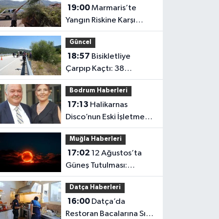
19:00
Marmaris’te
Yangın Riskine Karşı
Beldibi’nde Temizlik
Güncel
Seferberliği
18:57
Bisikletliye
Çarpıp Kaçtı: 38
Yaşındaki Sürücü
Bodrum Haberleri
Hayatını Kaybetti
17:13
Halikarnas
Disco’nun Eski İşletme
Müdürü Zafer Çetinel
Muğla Haberleri
Hayatını Kaybetti
17:02
12 Ağustos’ta
Güneş Tutulması:
Muğla’dan Görülecek
Datça Haberleri
mi?
16:00
Datça’da
Restoran Bacalarına Sıkı