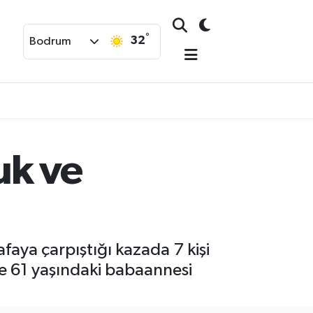
°
32
Bodrum
uk ve
faya çarpıştığı kazada 7 kişi
ile 61 yaşındaki babaannesi