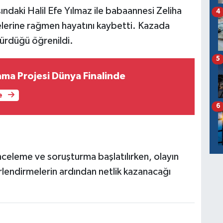
ındaki Halil Efe Yılmaz ile babaannesi Zeliha
4
elerine rağmen hayatını kaybetti. Kazada
 sürdüğü öğrenildi.
5
ama Projesi Dünya Finalinde
e
6
 inceleme ve soruşturma başlatılırken, olayın
rlendirmelerin ardından netlik kazanacağı