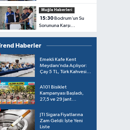
Denetim
Muğla Haberleri
15:30
Bodrum’un Su
Sorununa Karşı
Yatırımlar Sürüyor
Trend Haberler
Emekli Kafe Kent
Meydanı’nda Açılıyor:
Çay 5 TL, Türk Kahvesi
15 TL Olacak
A101 Bisiklet
Kampanyası Başladı,
27,5 ve 29 Jant
Modeller Raflarda
JTI Sigara Fiyatlarına
Zam Geldi: İşte Yeni
Liste