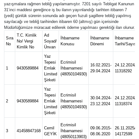
yazışmalara rağmen tebliğ yapılamamıştır. 7201 sayılı Tebligat Kanunun
31’inci maddesi gereğince iş bu ilanın yayınlandığı tarihten itibaren 7
(yedi) günlük sürenin sonunda adı geçen fuzuli şagillere tebliğ yapılmış
sayılacağı ve tebliğ tarihinden itibaren 60 (altmış) gün içerisinde
Müdürlüğümüze müracaat edilerek ödeme yapılması gerektiği ilan olunur.
T.C. Kimlik
Ad
Sıra
İhbarname
İhbarname
İhbarname
No/ Vergi
Soyad/
No
Konusu
Dönemi
Tarihi/Sayısı
Kimlik No
Ünvan
Yaz
Tepesi
Ecrimisil
16.02.2021-
24.12.2024/
1
9430589884
Emlak
İhbarnamesi
29.04.2024
11318292
Limited
(48050104930)
Şirketi
Yaz
Tepesi
Ecrimisil
30.04.2024-
24.12.2024/
2
9430589884
Emlak
İhbarnamesi
23.12.2024
11318374
Limited
(48050104930)
Şirketi
Ecrimisil
Cemil
09.06.2015-
26.11.2025/
3
41458847168
İhbarnamesi
GEYİK
08.06.2020
14172599
(48050113903)