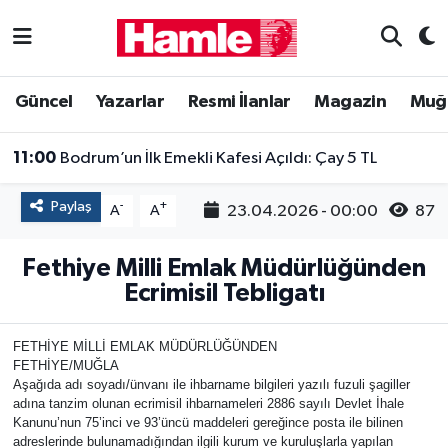
Güncel
Muğla Nöbetçi Eczaneler
Güncel
Yazarlar
Resmi İlanlar
Magazin
Muğ
Yazarlar
Muğla Hava Durumu
11:00
Bodrum’un İlk Emekli Kafesi Açıldı: Çay 5 TL
Resmi İlanlar
Muğla Namaz Vakitleri
Paylaş
-
+
23.04.2026 - 00:00
87
A
A
Magazin
Muğla Trafik Yoğunluk Haritası
Fethiye Milli Emlak Müdürlüğünden
Muğla Haber
Süper Lig Puan Durumu ve Fikstür
Ecrimisil Tebligatı
Siyaset
Tüm Manşetler
FETHİYE MİLLİ EMLAK MÜDÜRLÜĞÜNDEN
FETHİYE/MUĞLA
Son Dakika Haberleri
Aşağıda adı soyadı/ünvanı ile ihbarname bilgileri yazılı fuzuli şagiller
adına tanzim olunan ecrimisil ihbarnameleri 2886 sayılı Devlet İhale
Kanunu’nun 75’inci ve 93’üncü maddeleri gereğince posta ile bilinen
Haber Arşivi
adreslerinde bulunamadığından ilgili kurum ve kuruluşlarla yapılan