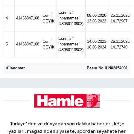
Ecrimisil
Cemil
09.06.2020-
26.11.2025/
4
41458847168
İhbarnamesi
GEYİK
13.06.2023
14172967
(48050113903)
Ecrimisil
Cemil
14.06.2023-
26.11.2025/
5
41458847168
İhbarnamesi
GEYİK
10.06.2024
14172740
(48050113903)
#ilangovtr
Basın No ILN02454001
Türkiye'den ve dünyadan son dakika haberleri, köşe
yazıları, magazinden siyasete, spordan seyahate her