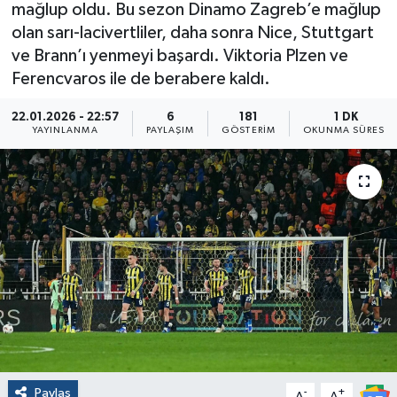
mağlup oldu. Bu sezon Dinamo Zagreb’e mağlup
olan sarı-lacivertliler, daha sonra Nice, Stuttgart
ve Brann’ı yenmeyi başardı. Viktoria Plzen ve
Ferencvaros ile de berabere kaldı.
22.01.2026 - 22:57
6
181
1 DK
YAYINLANMA
PAYLAŞIM
GÖSTERIM
OKUNMA SÜRESI
Paylaş
-
+
A
A