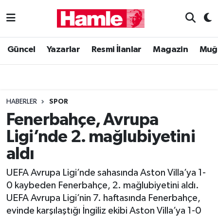
Güncel
Muğla Nöbetçi Eczaneler
Güncel
Yazarlar
Resmi İlanlar
Magazin
Muğ
Yazarlar
Muğla Hava Durumu
Resmi İlanlar
Muğla Namaz Vakitleri
HABERLER
SPOR
Magazin
Muğla Trafik Yoğunluk Haritası
Fenerbahçe, Avrupa
Ligi’nde 2. mağlubiyetini
Muğla Haber
Süper Lig Puan Durumu ve Fikstür
aldı
Siyaset
Tüm Manşetler
UEFA Avrupa Ligi’nde sahasında Aston Villa’ya 1-
0 kaybeden Fenerbahçe, 2. mağlubiyetini aldı.
Son Dakika Haberleri
UEFA Avrupa Ligi’nin 7. haftasında Fenerbahçe,
evinde karşılaştığı İngiliz ekibi Aston Villa’ya 1-0
Haber Arşivi