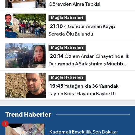
Görevden Alma Tepkisi
Muğla Haberleri
21:10
4 Gündür Aranan Kayıp
Serada Ölü Bulundu
Muğla Haberleri
20:14
Özlem Arslan Cinayetinde İlk
Duruşmada Ağırlaştırılmış Müebbet
Kararı
Muğla Haberleri
19:45
Yatağan'da 36 Yaşındaki
Tayfun Koca Hayatını Kaybetti
Trend Haberler
1
Kademeli Emeklilik Son Dakika: