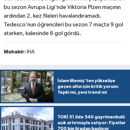
bu sezon Avrupa Ligi’nde Viktoria Plzen maçının
ardından 2. kez fileleri havalandıramadı.
Tedesco'nun öğrencileri bu sezon 7 maçta 9 gol
atarken, kalesinde 6 gol gördü.
Muhabir:
İHA
İslam Memiş’ten yükselişe
geçen altın için kritik yorum:
Tepki mi, yeni trend mi
TOKİ 51 ilde 540 gayrimenkulü
açık artırmayla satıyor: Fiyatlar
700 bin liradan başlıyor