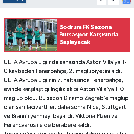
Bodrum FK Sezona
Bursaspor Karşısında
Başlayacak
UEFA Avrupa Ligi’nde sahasında Aston Villa’ya 1-
0 kaybeden Fenerbahçe, 2. mağlubiyetini aldı.
UEFA Avrupa Ligi’nin 7. haftasında Fenerbahçe,
evinde karşılaştığı İngiliz ekibi Aston Villa’ya 1-0
mağlup oldu. Bu sezon Dinamo Zagreb’e mağlup
olan sarı-lacivertliler, daha sonra Nice, Stuttgart
ve Brann’ı yenmeyi başardı. Viktoria Plzen ve
Ferencvaros ile de berabere kaldı.
Tedesco’nun öğrencileri bugün aldığı sonuçla bu