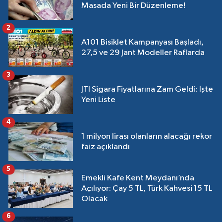
Masada Yeni Bir Düzenleme!
2
A101 Bisiklet Kampanyası Başladı,
27,5 ve 29 Jant Modeller Raflarda
3
JTI Sigara Fiyatlarına Zam Geldi: İşte
Yeni Liste
4
1 milyon lirası olanların alacağı rekor
faiz açıklandı
5
Emekli Kafe Kent Meydanı’nda
Açılıyor: Çay 5 TL, Türk Kahvesi 15 TL
Olacak
6