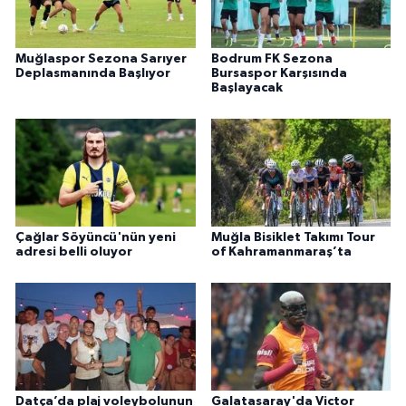
Muğlaspor Sezona Sarıyer
Bodrum FK Sezona
Deplasmanında Başlıyor
Bursaspor Karşısında
Başlayacak
Çağlar Söyüncü'nün yeni
Muğla Bisiklet Takımı Tour
adresi belli oluyor
of Kahramanmaraş’ta
Datça’da plaj voleybolunun
Galatasaray'da Victor