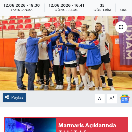
12.06.2026 - 18:30
12.06.2026 - 16:41
35
YAYINLANMA
GÜNCELLEME
GÖSTERIM
OKUNM
Paylaş
-
+
A
A
Marmaris Açıklarında