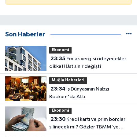
Son Haberler
Ekonomi
23:35
Emlak vergisi ödeyecekler
dikkat! Üst sınır değişti
Muğla Haberleri
23:34
İş Dünyasının Nabzı
Bodrum'da Attı
Ekonomi
23:30
Kredi kartı ve prim borçları
silinecek mi? Gözler TBMM'ye
çevrildi