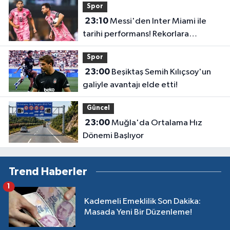
Spor
23:10
Messi'den Inter Miami ile
tarihi performans! Rekorlara
doymuyor
Spor
23:00
Beşiktaş Semih Kılıçsoy'un
galiyle avantajı elde etti!
Güncel
23:00
Muğla'da Ortalama Hız
Dönemi Başlıyor
Trend Haberler
1
Kademeli Emeklilik Son Dakika:
Masada Yeni Bir Düzenleme!