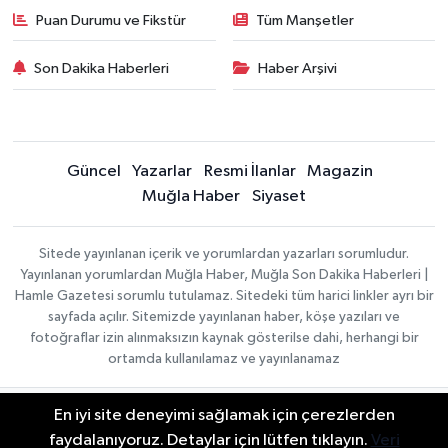
Puan Durumu ve Fikstür
Tüm Manşetler
Son Dakika Haberleri
Haber Arşivi
Güncel
Yazarlar
Resmi İlanlar
Magazin
Muğla Haber
Siyaset
Sitede yayınlanan içerik ve yorumlardan yazarları sorumludur.
Yayınlanan yorumlardan Muğla Haber, Muğla Son Dakika Haberleri |
Hamle Gazetesi sorumlu tutulamaz. Sitedeki tüm harici linkler ayrı bir
sayfada açılır. Sitemizde yayınlanan haber, köşe yazıları ve
fotoğraflar izin alınmaksızın kaynak gösterilse dahi, herhangi bir
ortamda kullanılamaz ve yayınlanamaz
En iyi site deneyimi sağlamak için çerezlerden
Gizlilik Sözleşmesi
Haber Yazılımı:
TE Bilişim
Veri Politikası
faydalanıyoruz. Detaylar için lütfen tıklayın.
Veri