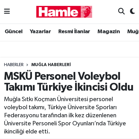
Güncel
Muğla Nöbetçi Eczaneler
Güncel
Yazarlar
Resmi İlanlar
Magazin
Muğ
Yazarlar
Muğla Hava Durumu
Resmi İlanlar
Muğla Namaz Vakitleri
HABERLER
MUĞLA HABERLERI
Magazin
Muğla Trafik Yoğunluk Haritası
MSKÜ Personel Voleybol
Takımı Türkiye İkincisi Oldu
Muğla Haber
Süper Lig Puan Durumu ve Fikstür
Muğla Sıtkı Koçman Üniversitesi personel
Siyaset
Tüm Manşetler
voleybol takımı, Türkiye Üniversite Sporları
Federasyonu tarafından ilk kez düzenlenen
Son Dakika Haberleri
Üniversite Personeli Spor Oyunları’nda Türkiye
ikinciliği elde etti.
Haber Arşivi