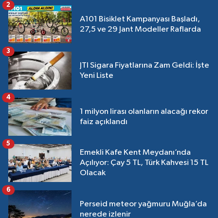
2
A101 Bisiklet Kampanyası Başladı,
27,5 ve 29 Jant Modeller Raflarda
3
JTI Sigara Fiyatlarına Zam Geldi: İşte
Yeni Liste
4
1 milyon lirası olanların alacağı rekor
faiz açıklandı
5
Emekli Kafe Kent Meydanı’nda
Açılıyor: Çay 5 TL, Türk Kahvesi 15 TL
Olacak
6
Perseid meteor yağmuru Muğla’da
nerede izlenir