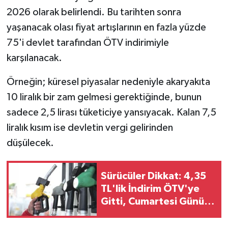
2026 olarak belirlendi. Bu tarihten sonra
yaşanacak olası fiyat artışlarının en fazla yüzde
75'i devlet tarafından ÖTV indirimiyle
karşılanacak.
Örneğin; küresel piyasalar nedeniyle akaryakıta
10 liralık bir zam gelmesi gerektiğinde, bunun
sadece 2,5 lirası tüketiciye yansıyacak. Kalan 7,5
liralık kısım ise devletin vergi gelirinden
düşülecek.
Sürücüler Dikkat: 4,35
TL'lik İndirim ÖTV'ye
Gitti, Cumartesi Günü
Pompaya Dev Zam
Geliyor!