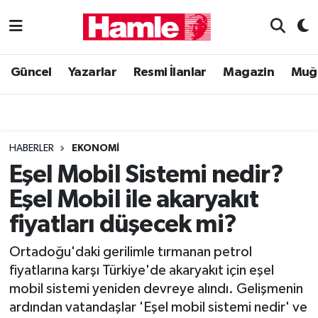
Güncel
Muğla Nöbetçi Eczaneler
Güncel
Yazarlar
Resmi İlanlar
Magazin
Muğ
Yazarlar
Muğla Hava Durumu
Resmi İlanlar
Muğla Namaz Vakitleri
HABERLER
EKONOMI
Magazin
Muğla Trafik Yoğunluk Haritası
Eşel Mobil Sistemi nedir?
Eşel Mobil ile akaryakıt
Muğla Haber
Süper Lig Puan Durumu ve Fikstür
fiyatları düşecek mi?
Siyaset
Tüm Manşetler
Ortadoğu'daki gerilimle tırmanan petrol
fiyatlarına karşı Türkiye'de akaryakıt için eşel
Son Dakika Haberleri
mobil sistemi yeniden devreye alındı. Gelişmenin
ardından vatandaşlar 'Eşel mobil sistemi nedir' ve
Haber Arşivi