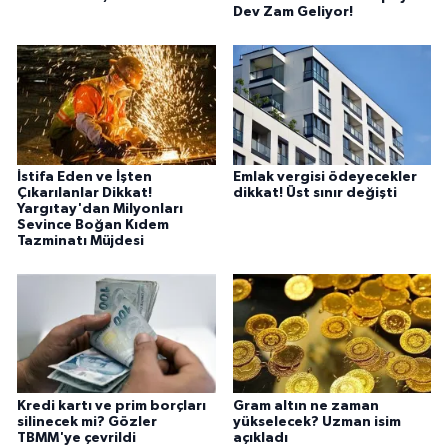
Dev Zam Geliyor!
İstifa Eden ve İşten
Emlak vergisi ödeyecekler
Çıkarılanlar Dikkat!
dikkat! Üst sınır değişti
Yargıtay'dan Milyonları
Sevince Boğan Kıdem
Tazminatı Müjdesi
Kredi kartı ve prim borçları
Gram altın ne zaman
silinecek mi? Gözler
yükselecek? Uzman isim
TBMM'ye çevrildi
açıkladı