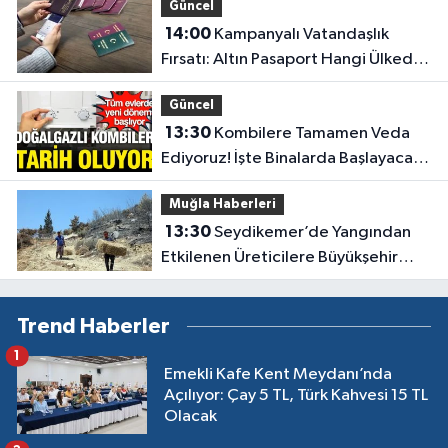
Güncel
14:00
Kampanyalı Vatandaşlık
Fırsatı: Altın Pasaport Hangi Ülkede,
Ücreti Ne Kadar?
Güncel
13:30
Kombilere Tamamen Veda
Ediyoruz! İşte Binalarda Başlayacak
Yeni Isınma Dönemi
Muğla Haberleri
13:30
Seydikemer’de Yangından
Etkilenen Üreticilere Büyükşehir
Desteği
Trend Haberler
1
Emekli Kafe Kent Meydanı’nda
Açılıyor: Çay 5 TL, Türk Kahvesi 15 TL
Olacak