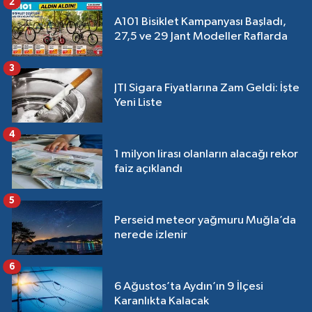
2
A101 Bisiklet Kampanyası Başladı,
27,5 ve 29 Jant Modeller Raflarda
3
JTI Sigara Fiyatlarına Zam Geldi: İşte
Yeni Liste
4
1 milyon lirası olanların alacağı rekor
faiz açıklandı
5
Perseid meteor yağmuru Muğla’da
nerede izlenir
6
6 Ağustos’ta Aydın’ın 9 İlçesi
Karanlıkta Kalacak