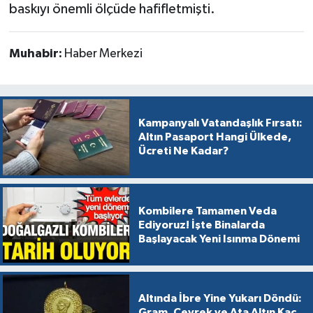
baskıyı önemli ölçüde hafifletmişti.
Muhabir:
Haber Merkezi
Kampanyalı Vatandaşlık Fırsatı:
Altın Pasaport Hangi Ülkede,
Ücreti Ne Kadar?
Kombilere Tamamen Veda
Ediyoruz! İşte Binalarda
Başlayacak Yeni Isınma Dönemi
Altında İbre Yine Yukarı Döndü:
Gram, Çeyrek ve Ata Altın Kaç