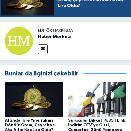
Lira Oldu?
EDITÖR HAKKINDA
Haber Merkezi
Bunlar da ilginizi çekebilir
Altında İbre Yine Yukarı
Sürücüler Dikkat: 4,35 TL'lik
Döndü: Gram, Çeyrek ve
İndirim ÖTV'ye Gitti,
Ata Altın Kaç Lira Oldu?
Cumartesi Günü Pompaya