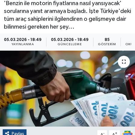
'Benzin ile motorin fiyatlarına nasıl yansıyacak'
sorularına yanıt aramaya başladı. İşte Türkiye'deki
tüm araç sahiplerini ilgilendiren o gelişmeye dair
bilinmesi gereken her şey...
05.03.2026 - 18:49
05.03.2026 - 18:49
85
YAYINLANMA
GÜNCELLEME
GÖSTERIM
OKUN
Paylaş
-
+
A
A