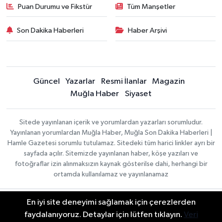
Puan Durumu ve Fikstür
Tüm Manşetler
Son Dakika Haberleri
Haber Arşivi
Güncel
Yazarlar
Resmi İlanlar
Magazin
Muğla Haber
Siyaset
Sitede yayınlanan içerik ve yorumlardan yazarları sorumludur.
Yayınlanan yorumlardan Muğla Haber, Muğla Son Dakika Haberleri |
Hamle Gazetesi sorumlu tutulamaz. Sitedeki tüm harici linkler ayrı bir
sayfada açılır. Sitemizde yayınlanan haber, köşe yazıları ve
fotoğraflar izin alınmaksızın kaynak gösterilse dahi, herhangi bir
ortamda kullanılamaz ve yayınlanamaz
En iyi site deneyimi sağlamak için çerezlerden
Gizlilik Sözleşmesi
Haber Yazılımı:
TE Bilişim
Veri Politikası
faydalanıyoruz. Detaylar için lütfen tıklayın.
Veri
| Copyright © 2026
Yayın İlkeleri