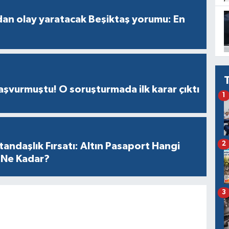
an olay yaratacak Beşiktaş yorumu: En
başvurmuştu! O soruşturmada ilk karar çıktı
1
2
andaşlık Fırsatı: Altın Pasaport Hangi
 Ne Kadar?
3