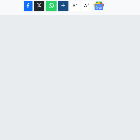
-
+
A
A