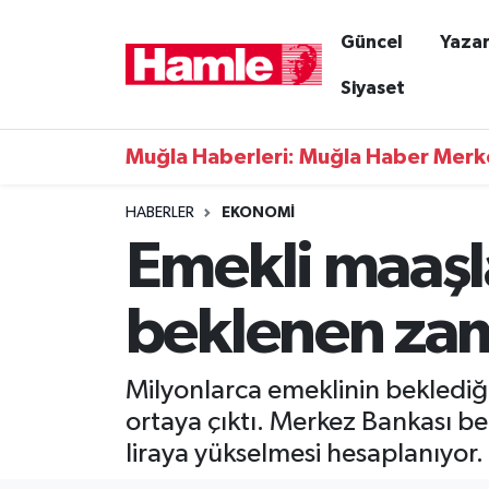
Güncel
Yazar
Güncel
Muğla Nöbetçi Eczaneler
Siyaset
Yazarlar
Muğla Hava Durumu
Muğla Haberleri: Muğla Haber Merk
Resmi İlanlar
Muğla Namaz Vakitleri
HABERLER
EKONOMI
Emekli maaşla
Magazin
Muğla Trafik Yoğunluk Haritası
Muğla Haber
Süper Lig Puan Durumu ve Fikstür
beklenen zam
Siyaset
Tüm Manşetler
Milyonlarca emeklinin beklediğ
Son Dakika Haberleri
ortaya çıktı. Merkez Bankası be
liraya yükselmesi hesaplanıyor.
Haber Arşivi