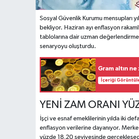
Sosyal Güvenlik Kurumu mensupları yılın
bekliyor. Haziran ayı enflasyon rakaml
tablolarına dair uzman değerlendirmel
senaryoyu oluşturdu.
Gram altın ne
İçeriği Görüntül
YENİ ZAM ORANI YÜZ
İşçi ve esnaf emeklilerinin yılda iki def
enflasyon verilerine dayanıyor. Merkez 
yüzde 18,20 seviyesinde gerçekleşec