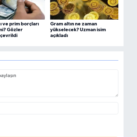
ı ve prim borçları
Gram altın ne zaman
mi? Gözler
yükselecek? Uzman isim
evrildi
açıkladı