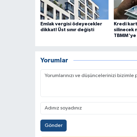
Emlak vergisi ödeyecekler
Kredi kart
dikkat! Üst sınır değişti
silinecek 
TBMM'ye ç
Yorumlar
Gönder