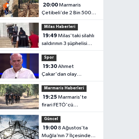
20:00
Marmaris
Çetibeli’de 2 Bin 500
Metrelik İçme Suyu
Milas Haberleri
Hattı Yenileniyor
19:49
Milas'taki silahlı
saldırının 3 şüphelisi
tutuklandı
Spor
19:30
Ahmet
Çakar'dan olay
yaratacak Beşiktaş
Marmaris Haberleri
yorumu: En altta olurlar
19:25
Marmaris'te
firari FETÖ'cü
Karatepe'nin
Güncel
gösterdiği 8 noktada
19:00
8 Ağustos’ta
keşif yapıldı
Muğla’nın 7 İlçesinde