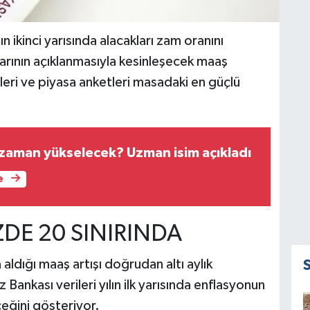
 ikinci yarısında alacakları zam oranını
arının açıklanmasıyla kesinleşecek maaş
eri ve piyasa anketleri masadaki en güçlü
 zaman yükselecek? Uzman isim açıkladı
e
DE 20 SINIRINDA
a aldığı maaş artışı doğrudan altı aylık
Bankası verileri yılın ilk yarısında enflasyonun
eğini gösteriyor.