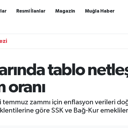
lar
Resmi İlanlar
Magazin
Muğla Haber
ezi
rında tablo netleş
 oranı
i temmuz zammı için enflasyon verileri d
klentilerine göre SSK ve Bağ-Kur emekliler