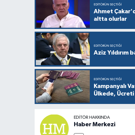
EDITÖRÜN SEÇTIĞI
Ahmet Çakar'd
altta olurlar
EDITÖRÜN SEÇTIĞI
Aziz Yıldırım 
EDITÖRÜN SEÇTIĞI
Kampanyalı Vat
Ülkede, Ücreti
EDITÖR HAKKINDA
Haber Merkezi