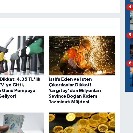
4
5
6
Dikkat: 4,35 TL'lik
İstifa Eden ve İşten
V'ye Gitti,
Çıkarılanlar Dikkat!
i Günü Pompaya
Yargıtay'dan Milyonları
eliyor!
Sevince Boğan Kıdem
Tazminatı Müjdesi