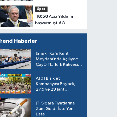
Elektrikler Kesilecek!
Spor
18:50
Aziz Yıldırım
başvurmuştu! O
soruşturmada ilk karar
çıktı
Trend Haberler
Emekli Kafe Kent
Meydanı’nda Açılıyor:
Çay 5 TL, Türk Kahvesi
15 TL Olacak
A101 Bisiklet
Kampanyası Başladı,
27,5 ve 29 Jant
Modeller Raflarda
JTI Sigara Fiyatlarına
Zam Geldi: İşte Yeni
Liste