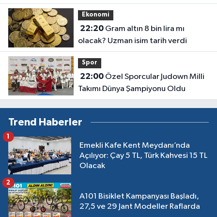
Ekonomi
22:20
Gram altın 8 bin lira mı
olacak? Uzman isim tarih verdi
Spor
22:00
Özel Sporcular Judown Milli
Takımı Dünya Şampiyonu Oldu
Trend Haberler
1
Emekli Kafe Kent Meydanı’nda
Açılıyor: Çay 5 TL, Türk Kahvesi 15 TL
Olacak
2
A101 Bisiklet Kampanyası Başladı,
27,5 ve 29 Jant Modeller Raflarda