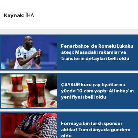
Kaynak:
İHA
Fenerbahçe'de Romelu Lukaku
ateşi: Masadaki rakamlar ve
transferin detayları belli oldu
ÇAYKUR kuru çay fiyatlarına
yüzde 10 zam yaptı: Altınbaş'ın
yeni fiyatı belli oldu
Formaya bin farklı sponsor
aldılar! Tüm dünyada gündem
oldu