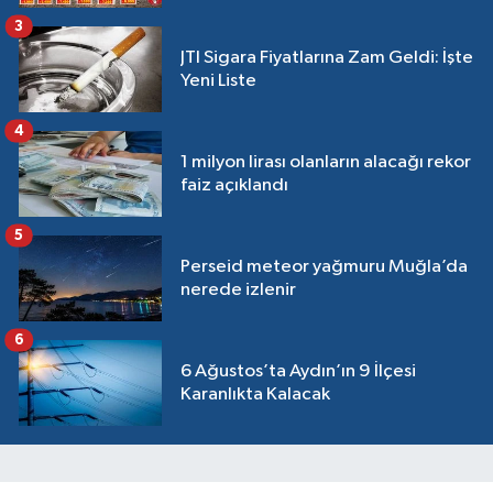
3
JTI Sigara Fiyatlarına Zam Geldi: İşte
Yeni Liste
4
1 milyon lirası olanların alacağı rekor
faiz açıklandı
5
Perseid meteor yağmuru Muğla’da
nerede izlenir
6
6 Ağustos’ta Aydın’ın 9 İlçesi
Karanlıkta Kalacak