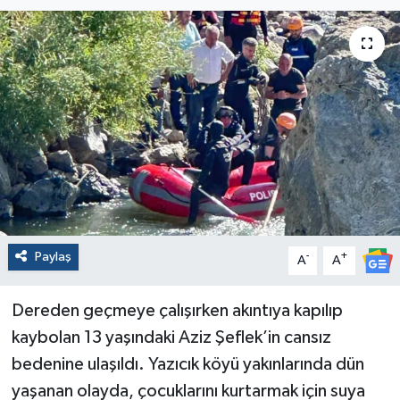
Paylaş
-
+
A
A
Dereden geçmeye çalışırken akıntıya kapılıp
kaybolan 13 yaşındaki Aziz Şeflek’in cansız
bedenine ulaşıldı. Yazıcık köyü yakınlarında dün
yaşanan olayda, çocuklarını kurtarmak için suya