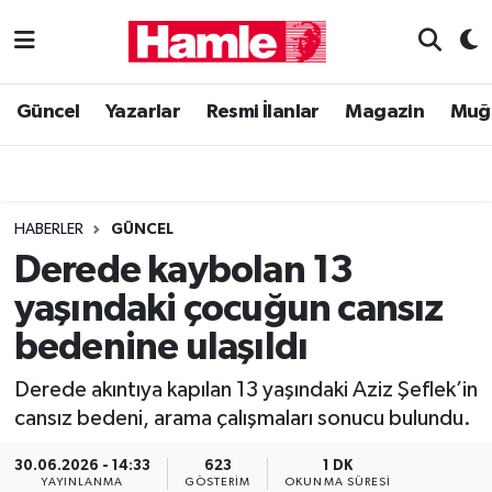
Güncel
Muğla Nöbetçi Eczaneler
Güncel
Yazarlar
Resmi İlanlar
Magazin
Muğ
Yazarlar
Muğla Hava Durumu
Resmi İlanlar
Muğla Namaz Vakitleri
HABERLER
GÜNCEL
Magazin
Muğla Trafik Yoğunluk Haritası
Derede kaybolan 13
yaşındaki çocuğun cansız
Muğla Haber
Süper Lig Puan Durumu ve Fikstür
bedenine ulaşıldı
Siyaset
Tüm Manşetler
Derede akıntıya kapılan 13 yaşındaki Aziz Şeflek’in
cansız bedeni, arama çalışmaları sonucu bulundu.
Son Dakika Haberleri
30.06.2026 - 14:33
623
1 DK
Haber Arşivi
YAYINLANMA
GÖSTERIM
OKUNMA SÜRESI