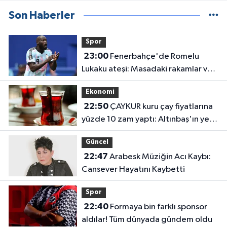
Son Haberler
Spor
23:00
Fenerbahçe'de Romelu
Lukaku ateşi: Masadaki rakamlar ve
transferin detayları belli oldu
Ekonomi
22:50
ÇAYKUR kuru çay fiyatlarına
yüzde 10 zam yaptı: Altınbaş'ın yeni
fiyatı belli oldu
Güncel
22:47
Arabesk Müziğin Acı Kaybı:
Cansever Hayatını Kaybetti
Spor
22:40
Formaya bin farklı sponsor
aldılar! Tüm dünyada gündem oldu