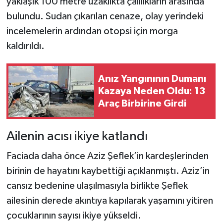
yaklaşık 100 metre uzaklıkta çalılıkların arasında
bulundu. Sudan çıkarılan cenaze, olay yerindeki
incelemelerin ardından otopsi için morga
kaldırıldı.
Anız Yangınının Dumanı
Kazaya Neden Oldu: 13
Araç Birbirine Girdi
Ailenin acısı ikiye katlandı
Faciada daha önce Aziz Şeflek’in kardeşlerinden
birinin de hayatını kaybettiği açıklanmıştı. Aziz’in
cansız bedenine ulaşılmasıyla birlikte Şeflek
ailesinin derede akıntıya kapılarak yaşamını yitiren
çocuklarının sayısı ikiye yükseldi.