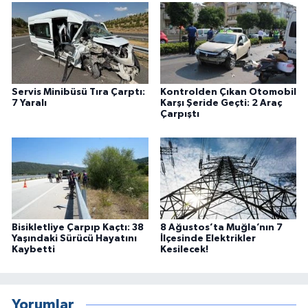
Servis Minibüsü Tıra Çarptı:
Kontrolden Çıkan Otomobil
7 Yaralı
Karşı Şeride Geçti: 2 Araç
Çarpıştı
Bisikletliye Çarpıp Kaçtı: 38
8 Ağustos’ta Muğla’nın 7
Yaşındaki Sürücü Hayatını
İlçesinde Elektrikler
Kaybetti
Kesilecek!
Yorumlar