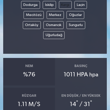
Dodurga
İskilip
Kargı
Laçin
Mecitözü
Merkez
Oğuzlar
Ortaköy
Osmancık
Sungurlu
Uğurludağ
NEM
BASINÇ
%76
1011 HPA
hpa
RÜZGAR
EN DÜŞÜK / EN YÜKSEK
°
°
1.11 M/S
14
/ 31