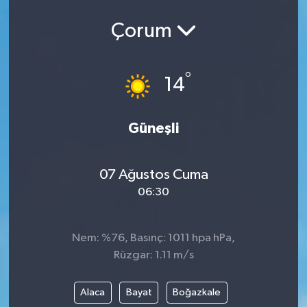
Çorum
°
14
Güneşli
07 Ağustos Cuma
06:30
Nem: %76, Basınç: 1011 hpa hPa,
Rüzgar: 1.11 m/s
Alaca
Bayat
Boğazkale