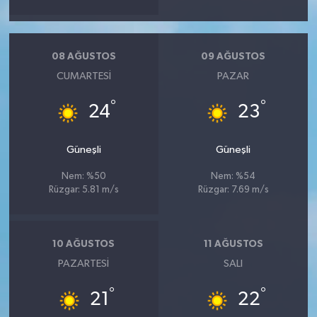
08 AĞUSTOS
09 AĞUSTOS
CUMARTESI
PAZAR
°
°
24
23
Güneşli
Güneşli
Nem: %50
Nem: %54
Rüzgar: 5.81 m/s
Rüzgar: 7.69 m/s
10 AĞUSTOS
11 AĞUSTOS
PAZARTESI
SALI
°
°
21
22