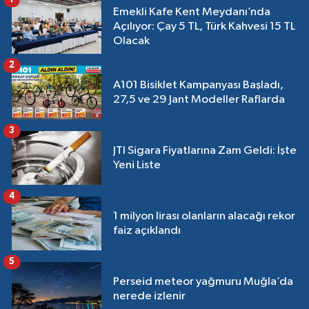
Emekli Kafe Kent Meydanı’nda
Açılıyor: Çay 5 TL, Türk Kahvesi 15 TL
Olacak
2
A101 Bisiklet Kampanyası Başladı,
27,5 ve 29 Jant Modeller Raflarda
3
JTI Sigara Fiyatlarına Zam Geldi: İşte
Yeni Liste
4
1 milyon lirası olanların alacağı rekor
faiz açıklandı
5
Perseid meteor yağmuru Muğla’da
nerede izlenir