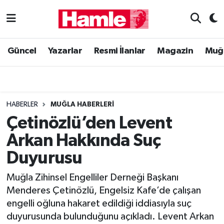
Güncel
Muğla Nöbetçi Eczaneler
Güncel
Yazarlar
Resmi İlanlar
Magazin
Muğ
Yazarlar
Muğla Hava Durumu
Resmi İlanlar
Muğla Namaz Vakitleri
HABERLER
MUĞLA HABERLERI
Magazin
Muğla Trafik Yoğunluk Haritası
Çetinözlü’den Levent
Arkan Hakkında Suç
Muğla Haber
Süper Lig Puan Durumu ve Fikstür
Duyurusu
Siyaset
Tüm Manşetler
Muğla Zihinsel Engelliler Derneği Başkanı
Menderes Çetinözlü, Engelsiz Kafe’de çalışan
Son Dakika Haberleri
engelli oğluna hakaret edildiği iddiasıyla suç
duyurusunda bulunduğunu açıkladı. Levent Arkan
Haber Arşivi