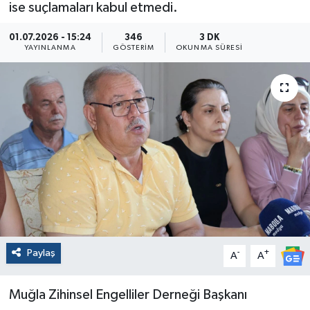
ise suçlamaları kabul etmedi.
01.07.2026 - 15:24
346
3 DK
YAYINLANMA
GÖSTERIM
OKUNMA SÜRESI
Paylaş
-
+
A
A
Muğla Zihinsel Engelliler Derneği Başkanı