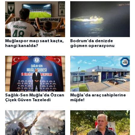
Muğlaspor maçı saat kaçta,
Bodrum’da denizde
hangi kanalda?
göçmen operasyonu
Sağlık-Sen Muğla’da Özcan
Muğla'da araç sahiplerine
Çiçek Güven Tazeledi
müjde!