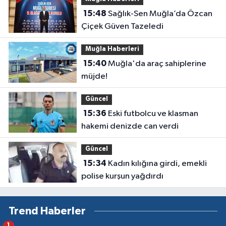
15:48
Sağlık-Sen Muğla’da Özcan
Çiçek Güven Tazeledi
Muğla Haberleri
15:40
Muğla'da araç sahiplerine
müjde!
Güncel
15:36
Eski futbolcu ve klasman
hakemi denizde can verdi
Güncel
15:34
Kadın kılığına girdi, emekli
polise kurşun yağdırdı
Trend Haberler
1