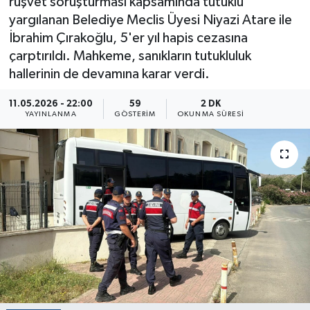
rüşvet soruşturması kapsamında tutuklu
yargılanan Belediye Meclis Üyesi Niyazi Atare ile
İbrahim Çırakoğlu, 5'er yıl hapis cezasına
çarptırıldı. Mahkeme, sanıkların tutukluluk
hallerinin de devamına karar verdi.
11.05.2026 - 22:00
59
2 DK
YAYINLANMA
GÖSTERIM
OKUNMA SÜRESI