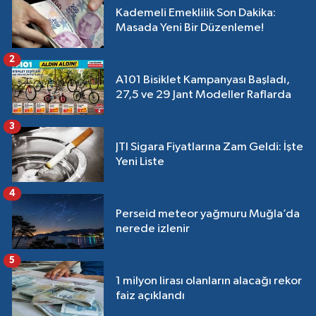
Kademeli Emeklilik Son Dakika:
Masada Yeni Bir Düzenleme!
2
A101 Bisiklet Kampanyası Başladı,
27,5 ve 29 Jant Modeller Raflarda
3
JTI Sigara Fiyatlarına Zam Geldi: İşte
Yeni Liste
4
Perseid meteor yağmuru Muğla’da
nerede izlenir
5
1 milyon lirası olanların alacağı rekor
faiz açıklandı