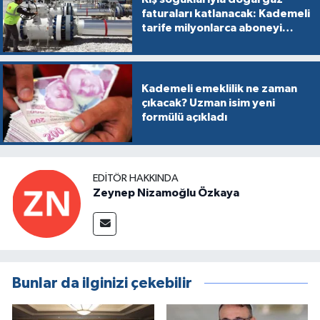
faturaları katlanacak: Kademeli
tarife milyonlarca aboneyi
vurabilir
Kademeli emeklilik ne zaman
çıkacak? Uzman isim yeni
formülü açıkladı
EDITÖR HAKKINDA
Zeynep Nizamoğlu Özkaya
Bunlar da ilginizi çekebilir