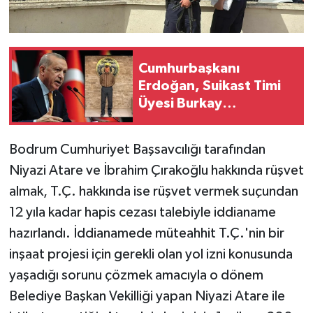
Cumhurbaşkanı
Erdoğan, Suikast Timi
Üyesi Burkay
Karatepe’den Şikâyetçi
Oldu
Bodrum Cumhuriyet Başsavcılığı tarafından
Niyazi Atare ve İbrahim Çırakoğlu hakkında rüşvet
almak, T.Ç. hakkında ise rüşvet vermek suçundan
12 yıla kadar hapis cezası talebiyle iddianame
hazırlandı. İddianamede müteahhit T.Ç.'nin bir
inşaat projesi için gerekli olan yol izni konusunda
yaşadığı sorunu çözmek amacıyla o dönem
Belediye Başkan Vekilliği yapan Niyazi Atare ile