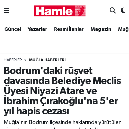
Güncel
Muğla Nöbetçi Eczaneler
Güncel
Yazarlar
Resmi İlanlar
Magazin
Muğ
Yazarlar
Muğla Hava Durumu
Resmi İlanlar
Muğla Namaz Vakitleri
HABERLER
MUĞLA HABERLERI
Magazin
Muğla Trafik Yoğunluk Haritası
Bodrum'daki rüşvet
davasında Belediye Meclis
Muğla Haber
Süper Lig Puan Durumu ve Fikstür
Üyesi Niyazi Atare ve
Siyaset
Tüm Manşetler
İbrahim Çırakoğlu'na 5'er
yıl hapis cezası
Son Dakika Haberleri
Muğla'nın Bodrum ilçesinde haklarında yürütülen
Haber Arşivi