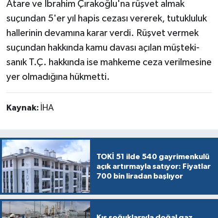
Atare ve İbrahim Çırakoğlu'na rüşvet almak
suçundan 5'er yıl hapis cezası vererek, tutukluluk
hallerinin devamına karar verdi. Rüşvet vermek
suçundan hakkında kamu davası açılan müşteki-
sanık T.Ç. hakkında ise mahkeme ceza verilmesine
yer olmadığına hükmetti.
Kaynak:
İHA
TOKİ 51 ilde 540 gayrimenkulü
açık artırmayla satıyor: Fiyatlar
700 bin liradan başlıyor
Kış soğuklarıyla doğal gaz