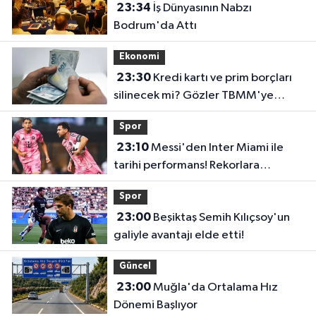
23:34
İş Dünyasının Nabzı
Bodrum'da Attı
Ekonomi
23:30
Kredi kartı ve prim borçları
silinecek mi? Gözler TBMM'ye
çevrildi
Spor
23:10
Messi'den Inter Miami ile
tarihi performans! Rekorlara
doymuyor
Spor
23:00
Beşiktaş Semih Kılıçsoy'un
galiyle avantajı elde etti!
Güncel
23:00
Muğla'da Ortalama Hız
Dönemi Başlıyor