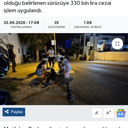
olduğu belirlenen sürücüye 330 bin lira cezai
işlem uygulandı.
25.06.2026 - 17:08
35
1 DK
YAYINLANMA
GÖSTERIM
OKUNMA SÜRESI
Paylaş
-
+
A
A