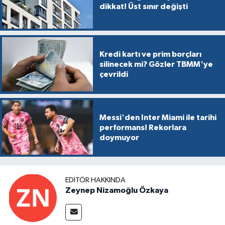
dikkat! Üst sınır değişti
Kredi kartı ve prim borçları
silinecek mi? Gözler TBMM'ye
çevrildi
Messi'den Inter Miami ile tarihi
performans! Rekorlara
doymuyor
EDITÖR HAKKINDA
Zeynep Nizamoğlu Özkaya