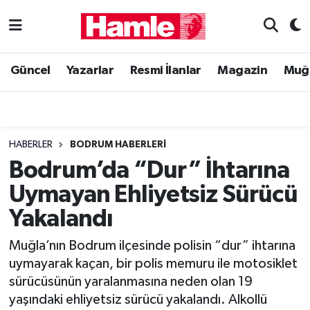
Güncel
Muğla Nöbetçi Eczaneler
Güncel
Yazarlar
Resmi İlanlar
Magazin
Muğ
Yazarlar
Muğla Hava Durumu
Resmi İlanlar
Muğla Namaz Vakitleri
HABERLER
BODRUM HABERLERI
Magazin
Muğla Trafik Yoğunluk Haritası
Bodrum’da “Dur” İhtarına
Uymayan Ehliyetsiz Sürücü
Muğla Haber
Süper Lig Puan Durumu ve Fikstür
Yakalandı
Siyaset
Tüm Manşetler
Muğla’nın Bodrum ilçesinde polisin “dur” ihtarına
uymayarak kaçan, bir polis memuru ile motosiklet
Son Dakika Haberleri
sürücüsünün yaralanmasına neden olan 19
yaşındaki ehliyetsiz sürücü yakalandı. Alkollü
Haber Arşivi