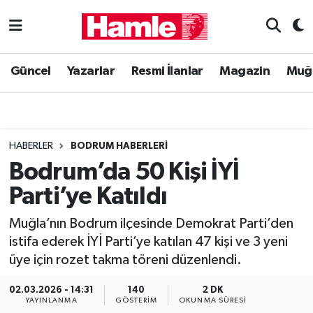
Güncel
Muğla Nöbetçi Eczaneler
Güncel
Yazarlar
Resmi İlanlar
Magazin
Muğ
Yazarlar
Muğla Hava Durumu
Resmi İlanlar
Muğla Namaz Vakitleri
HABERLER
BODRUM HABERLERI
Magazin
Muğla Trafik Yoğunluk Haritası
Bodrum’da 50 Kişi İYİ
Parti’ye Katıldı
Muğla Haber
Süper Lig Puan Durumu ve Fikstür
Muğla’nın Bodrum ilçesinde Demokrat Parti’den
Siyaset
Tüm Manşetler
istifa ederek İYİ Parti’ye katılan 47 kişi ve 3 yeni
üye için rozet takma töreni düzenlendi.
Son Dakika Haberleri
02.03.2026 - 14:31
140
2 DK
Haber Arşivi
YAYINLANMA
GÖSTERIM
OKUNMA SÜRESI