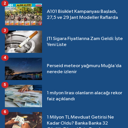
2
A101 Bisiklet Kampanyası Başladı,
27,5 ve 29 Jant Modeller Raflarda
3
JTI Sigara Fiyatlarına Zam Geldi: İşte
Yeni Liste
4
Perseid meteor yağmuru Muğla’da
nerede izlenir
5
1 milyon lirası olanların alacağı rekor
faiz açıklandı
6
1 Milyon TL Mevduat Getirisi Ne
Kadar Oldu? Banka Banka 32