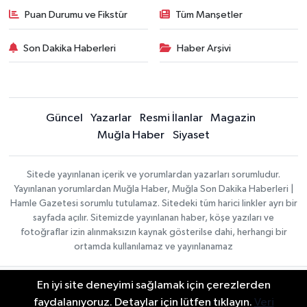
Puan Durumu ve Fikstür
Tüm Manşetler
Son Dakika Haberleri
Haber Arşivi
Güncel
Yazarlar
Resmi İlanlar
Magazin
Muğla Haber
Siyaset
Sitede yayınlanan içerik ve yorumlardan yazarları sorumludur.
Yayınlanan yorumlardan Muğla Haber, Muğla Son Dakika Haberleri |
Hamle Gazetesi sorumlu tutulamaz. Sitedeki tüm harici linkler ayrı bir
sayfada açılır. Sitemizde yayınlanan haber, köşe yazıları ve
fotoğraflar izin alınmaksızın kaynak gösterilse dahi, herhangi bir
ortamda kullanılamaz ve yayınlanamaz
En iyi site deneyimi sağlamak için çerezlerden
Gizlilik Sözleşmesi
Haber Yazılımı:
TE Bilişim
Veri Politikası
faydalanıyoruz. Detaylar için lütfen tıklayın.
Veri