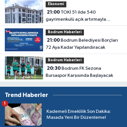
Ekonomi
21:00
TOKİ 51 ilde 540
gayrimenkulü açık artırmayla
satıyor: Fiyatlar 700 bin liradan
Bodrum Haberleri
başlıyor
21:00
Bodrum Belediyesi Borçları
72 Aya Kadar Yapılandıracak
Bodrum Haberleri
20:30
Bodrum FK Sezona
Bursaspor Karşısında Başlayacak
Trend Haberler
1
Kademeli Emeklilik Son Dakika:
Masada Yeni Bir Düzenleme!