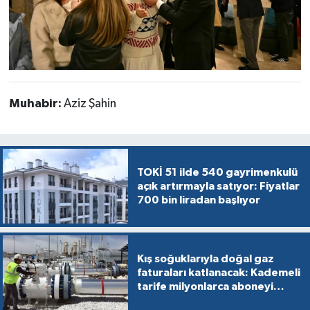
Muhabir:
Aziz Şahin
TOKİ 51 ilde 540 gayrimenkulü
açık artırmayla satıyor: Fiyatlar
700 bin liradan başlıyor
Kış soğuklarıyla doğal gaz
faturaları katlanacak: Kademeli
tarife milyonlarca aboneyi
vurabilir