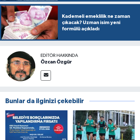
Kademeli emeklilik ne zaman
çıkacak? Uzman isim yeni
formülü açıkladı
EDITÖR HAKKINDA
Özcan Özgür
Bunlar da ilginizi çekebilir