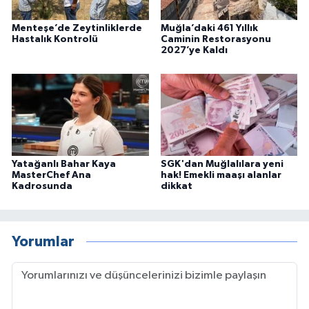
Menteşe’de Zeytinliklerde
Muğla’daki 461 Yıllık
Hastalık Kontrolü
Caminin Restorasyonu
2027’ye Kaldı
Yatağanlı Bahar Kaya
SGK'dan Muğlalılara yeni
MasterChef Ana
hak! Emekli maaşı alanlar
Kadrosunda
dikkat
Yorumlar