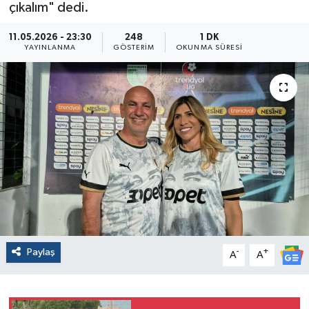
çıkalım" dedi.
11.05.2026 - 23:30
248
1 DK
YAYINLANMA
GÖSTERIM
OKUNMA SÜRESI
Paylaş
-
+
A
A