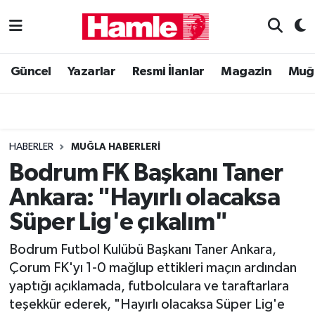
Güncel
Muğla Nöbetçi Eczaneler
Güncel
Yazarlar
Resmi İlanlar
Magazin
Muğ
Yazarlar
Muğla Hava Durumu
Resmi İlanlar
Muğla Namaz Vakitleri
HABERLER
MUĞLA HABERLERI
Magazin
Muğla Trafik Yoğunluk Haritası
Bodrum FK Başkanı Taner
Ankara: "Hayırlı olacaksa
Muğla Haber
Süper Lig Puan Durumu ve Fikstür
Süper Lig'e çıkalım"
Siyaset
Tüm Manşetler
Bodrum Futbol Kulübü Başkanı Taner Ankara,
Çorum FK'yı 1-0 mağlup ettikleri maçın ardından
Son Dakika Haberleri
yaptığı açıklamada, futbolculara ve taraftarlara
teşekkür ederek, "Hayırlı olacaksa Süper Lig'e
Haber Arşivi