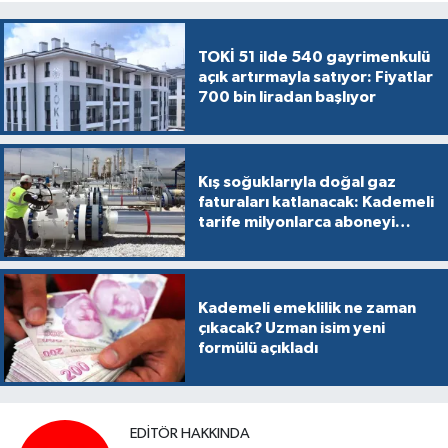
TOKİ 51 ilde 540 gayrimenkulü
açık artırmayla satıyor: Fiyatlar
700 bin liradan başlıyor
Kış soğuklarıyla doğal gaz
faturaları katlanacak: Kademeli
tarife milyonlarca aboneyi
vurabilir
Kademeli emeklilik ne zaman
çıkacak? Uzman isim yeni
formülü açıkladı
EDITÖR HAKKINDA