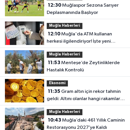
12:30
Muğlaspor Sezona Sarıyer
Deplasmanında Başlıyor
Muğla Haberleri
12:10
Muğla'da ATM kullanan
herkesi ilgilendiriyor! İşte yeni
düzen
Muğla Haberleri
11:53
Menteşe’de Zeytinliklerde
Hastalık Kontrolü
Ekonomi
11:35
Gram altın için rekor tahmin
geldi: Altını olanlar hangi rakamları
görecek?
Muğla Haberleri
10:43
Muğla’daki 461 Yıllık Caminin
Restorasyonu 2027’ye Kaldı