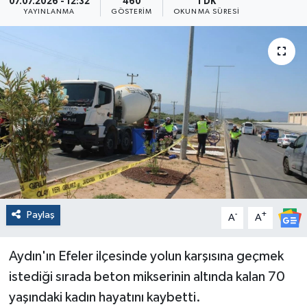
07.07.2026 - 12:32
460
1 DK
YAYINLANMA
GÖSTERIM
OKUNMA SÜRESI
Paylaş
-
+
A
A
Aydın'ın Efeler ilçesinde yolun karşısına geçmek
istediği sırada beton mikserinin altında kalan 70
yaşındaki kadın hayatını kaybetti.