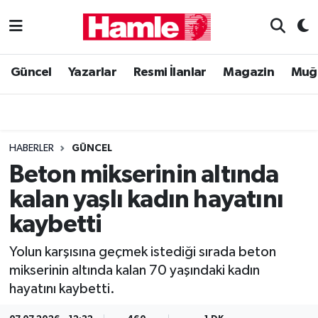
Güncel
Muğla Nöbetçi Eczaneler
Güncel
Yazarlar
Resmi İlanlar
Magazin
Muğ
Yazarlar
Muğla Hava Durumu
Resmi İlanlar
Muğla Namaz Vakitleri
HABERLER
GÜNCEL
Magazin
Muğla Trafik Yoğunluk Haritası
Beton mikserinin altında
kalan yaşlı kadın hayatını
Muğla Haber
Süper Lig Puan Durumu ve Fikstür
kaybetti
Siyaset
Tüm Manşetler
Yolun karşısına geçmek istediği sırada beton
mikserinin altında kalan 70 yaşındaki kadın
Son Dakika Haberleri
hayatını kaybetti.
Haber Arşivi