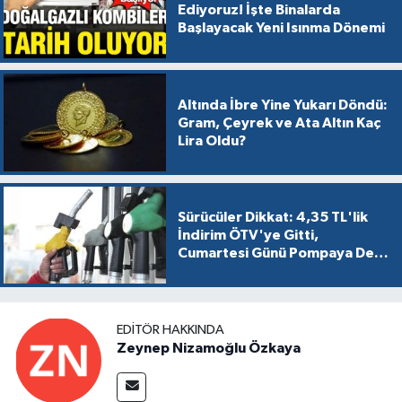
Ediyoruz! İşte Binalarda
Başlayacak Yeni Isınma Dönemi
Altında İbre Yine Yukarı Döndü:
Gram, Çeyrek ve Ata Altın Kaç
Lira Oldu?
Sürücüler Dikkat: 4,35 TL'lik
İndirim ÖTV'ye Gitti,
Cumartesi Günü Pompaya Dev
Zam Geliyor!
EDITÖR HAKKINDA
Zeynep Nizamoğlu Özkaya