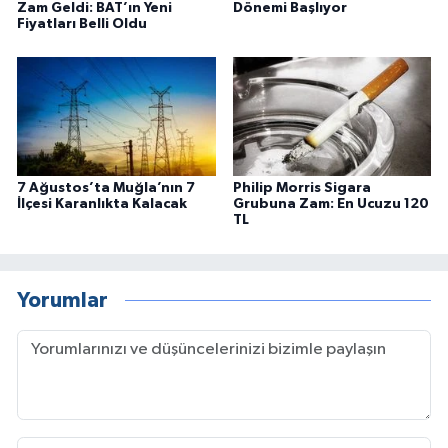
Zam Geldi: BAT’ın Yeni
Dönemi Başlıyor
Fiyatları Belli Oldu
7 Ağustos’ta Muğla’nın 7
Philip Morris Sigara
İlçesi Karanlıkta Kalacak
Grubuna Zam: En Ucuzu 120
TL
Yorumlar