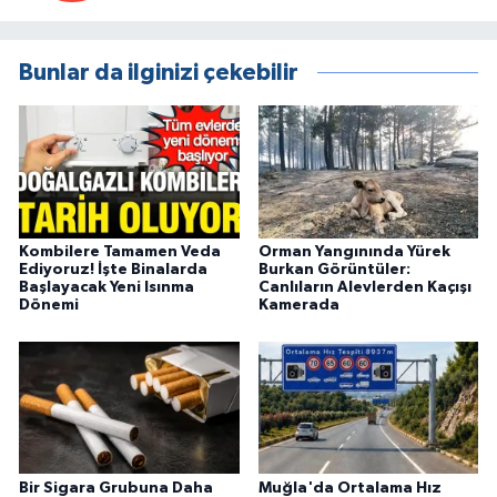
Bunlar da ilginizi çekebilir
Kombilere Tamamen Veda
Orman Yangınında Yürek
Ediyoruz! İşte Binalarda
Burkan Görüntüler:
Başlayacak Yeni Isınma
Canlıların Alevlerden Kaçışı
Dönemi
Kamerada
Bir Sigara Grubuna Daha
Muğla'da Ortalama Hız