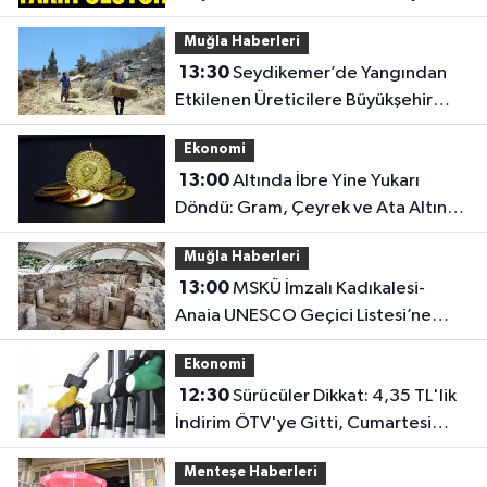
Yeni Isınma Dönemi
Muğla Haberleri
13:30
Seydikemer’de Yangından
Etkilenen Üreticilere Büyükşehir
Desteği
Ekonomi
13:00
Altında İbre Yine Yukarı
Döndü: Gram, Çeyrek ve Ata Altın
Kaç Lira Oldu?
Muğla Haberleri
13:00
MSKÜ İmzalı Kadıkalesi-
Anaia UNESCO Geçici Listesi’ne
Girdi
Ekonomi
12:30
Sürücüler Dikkat: 4,35 TL'lik
İndirim ÖTV'ye Gitti, Cumartesi
Günü Pompaya Dev Zam Geliyor!
Menteşe Haberleri