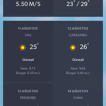
°
°
5.50 M/S
23
/ 29
11 AĞUSTOS
12 AĞUSTOS
SALI
ÇARŞAMBA
°
°
25
26
Güneşli
Güneşli
Nem: %73
Nem: %69
Rüzgar: 8.39 m/s
Rüzgar: 9.69 m/s
13 AĞUSTOS
14 AĞUSTOS
PERŞEMBE
CUMA