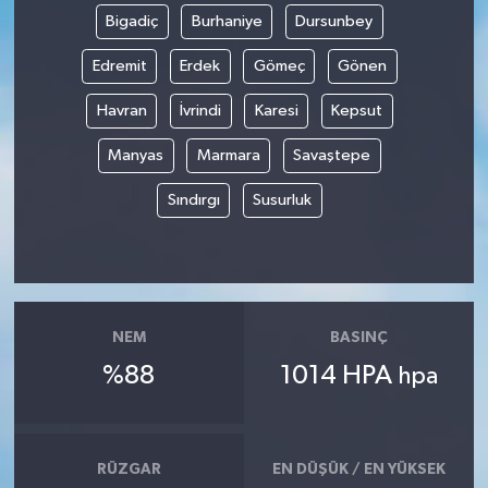
Bigadiç
Burhaniye
Dursunbey
Edremit
Erdek
Gömeç
Gönen
Havran
İvrindi
Karesi
Kepsut
Manyas
Marmara
Savaştepe
Sındırgı
Susurluk
NEM
BASINÇ
%88
1014 HPA
hpa
RÜZGAR
EN DÜŞÜK / EN YÜKSEK