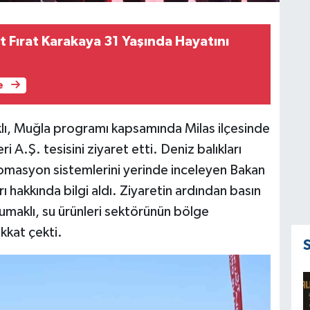
t Fırat Karakaya 31 Yaşında Hayatını
e
ı, Muğla programı kapsamında Milas ilçesinde
A.Ş. tesisini ziyaret etti. Deniz balıkları
 otomasyon sistemlerini yerinde inceleyen Bakan
rı hakkında bilgi aldı. Ziyaretin ardından basın
maklı, su ürünleri sektörünün bölge
kkat çekti.