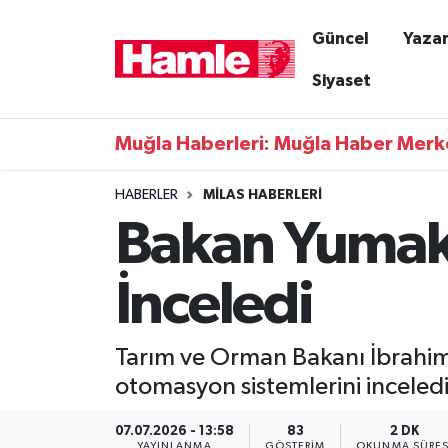
Güncel
Yazar
Güncel
Muğla Nöbetçi Eczaneler
Siyaset
Yazarlar
Muğla Hava Durumu
Muğla Haberleri: Muğla Haber Merk
Resmi İlanlar
Muğla Namaz Vakitleri
HABERLER
MILAS HABERLERI
Bakan Yumaklı
Magazin
Muğla Trafik Yoğunluk Haritası
Muğla Haber
Süper Lig Puan Durumu ve Fikstür
İnceledi
Siyaset
Tüm Manşetler
Tarım ve Orman Bakanı İbrahim Yu
Son Dakika Haberleri
otomasyon sistemlerini inceledi
Haber Arşivi
07.07.2026 - 13:58
83
2 DK
YAYINLANMA
GÖSTERIM
OKUNMA SÜRES