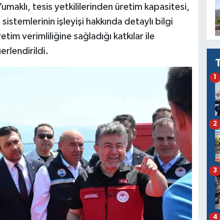
umaklı, tesis yetkililerinden üretim kapasitesi,
istemlerinin işleyişi hakkında detaylı bilgi
etim verimliliğine sağladığı katkılar ile
rlendirildi.
1
2
3
4