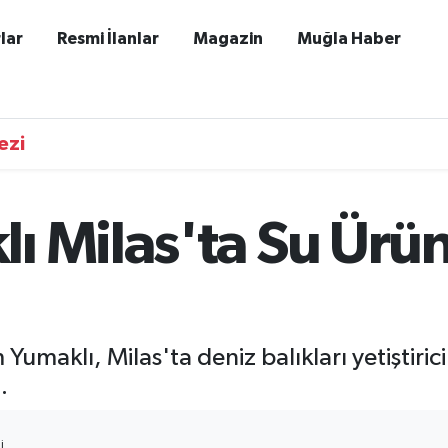
lar
Resmi İlanlar
Magazin
Muğla Haber
ezi
 Milas'ta Su Ürünl
maklı, Milas'ta deniz balıkları yetiştiricil
.
I