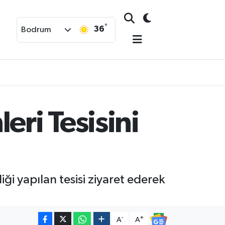
°
36
Bodrum
eri Tesisini
iği yapılan tesisi ziyaret ederek
-
+
A
A