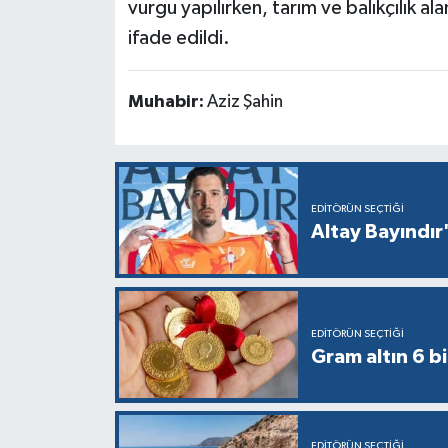
vurgu yapılırken, tarım ve balıkçılık ala
ifade edildi.
Muhabir:
Aziz Şahin
EDITÖRÜN SEÇTIĞI
Altay Bayındır'
EDITÖRÜN SEÇTIĞI
Gram altın 6 bi
EDITÖRÜN SEÇTIĞI