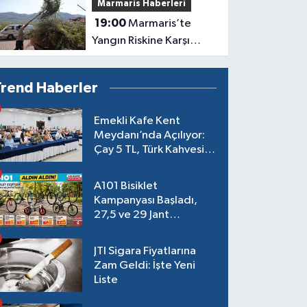
Marmaris Haberleri
19:00
Marmaris’te
Yangın Riskine Karşı
Beldibi’nde Temizlik
Seferberliği
Trend Haberler
Emekli Kafe Kent
Meydanı’nda Açılıyor:
Çay 5 TL, Türk Kahvesi
15 TL Olacak
A101 Bisiklet
Kampanyası Başladı,
27,5 ve 29 Jant
Modeller Raflarda
JTI Sigara Fiyatlarına
Zam Geldi: İşte Yeni
Liste