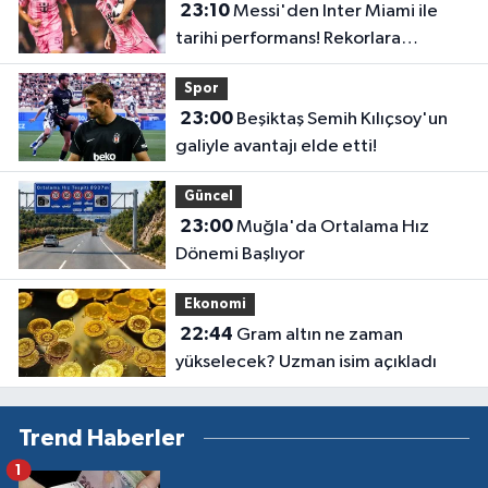
23:10
Messi'den Inter Miami ile
tarihi performans! Rekorlara
doymuyor
Spor
23:00
Beşiktaş Semih Kılıçsoy'un
galiyle avantajı elde etti!
Güncel
23:00
Muğla'da Ortalama Hız
Dönemi Başlıyor
Ekonomi
22:44
Gram altın ne zaman
yükselecek? Uzman isim açıkladı
Trend Haberler
1