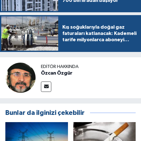
700 bin liradan başlıyor
Kış soğuklarıyla doğal gaz
faturaları katlanacak: Kademeli
tarife milyonlarca aboneyi
vurabilir
EDITÖR HAKKINDA
Özcan Özgür
Bunlar da ilginizi çekebilir