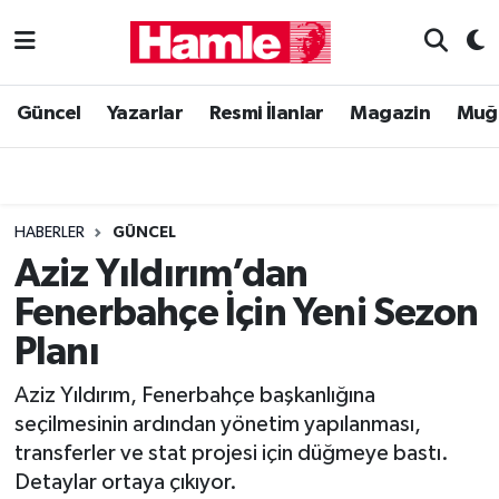
Güncel
Muğla Nöbetçi Eczaneler
Güncel
Yazarlar
Resmi İlanlar
Magazin
Muğ
Yazarlar
Muğla Hava Durumu
Resmi İlanlar
Muğla Namaz Vakitleri
HABERLER
GÜNCEL
Magazin
Muğla Trafik Yoğunluk Haritası
Aziz Yıldırım’dan
Fenerbahçe İçin Yeni Sezon
Muğla Haber
Süper Lig Puan Durumu ve Fikstür
Planı
Siyaset
Tüm Manşetler
Aziz Yıldırım, Fenerbahçe başkanlığına
seçilmesinin ardından yönetim yapılanması,
Son Dakika Haberleri
transferler ve stat projesi için düğmeye bastı.
Detaylar ortaya çıkıyor.
Haber Arşivi