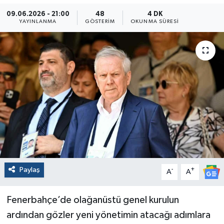
09.06.2026 - 21:00
48
4 DK
YAYINLANMA
GÖSTERIM
OKUNMA SÜRESI
Paylaş
-
+
A
A
Fenerbahçe’de olağanüstü genel kurulun
ardından gözler yeni yönetimin atacağı adımlara