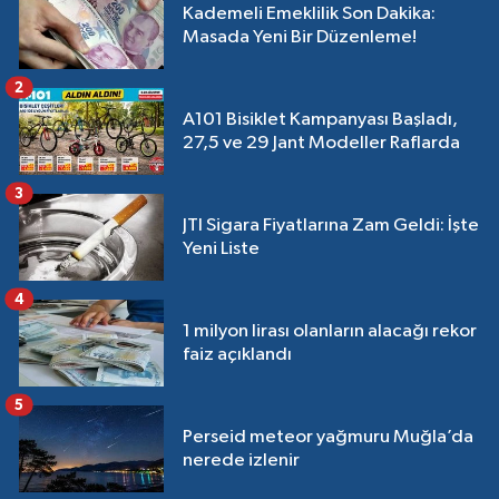
Kademeli Emeklilik Son Dakika:
Masada Yeni Bir Düzenleme!
2
A101 Bisiklet Kampanyası Başladı,
27,5 ve 29 Jant Modeller Raflarda
3
JTI Sigara Fiyatlarına Zam Geldi: İşte
Yeni Liste
4
1 milyon lirası olanların alacağı rekor
faiz açıklandı
5
Perseid meteor yağmuru Muğla’da
nerede izlenir