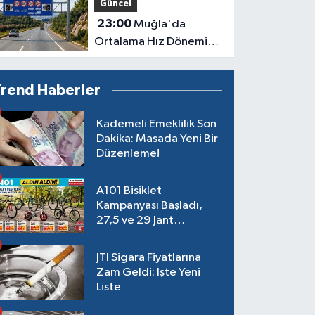
Güncel
23:00
Muğla'da
Ortalama Hız Dönemi
Başlıyor
Trend Haberler
Kademeli Emeklilik Son
Dakika: Masada Yeni Bir
Düzenleme!
A101 Bisiklet
Kampanyası Başladı,
27,5 ve 29 Jant
Modeller Raflarda
JTI Sigara Fiyatlarına
Zam Geldi: İşte Yeni
Liste