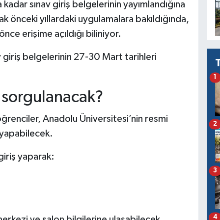
 kadar sınav giriş belgelerinin yayımlandığına
ak önceki yıllardaki uygulamalara bakıldığında,
nce erişime açıldığı biliniyor.
giriş belgelerinin 27-30 Mart tarihleri
1
l sorgulanacak?
öğrenciler, Anadolu Üniversitesi’nin resmi
2
 yapabilecek.
iriş yaparak:
3
4
merkezi ve salon bilgilerine ulaşabilecek.