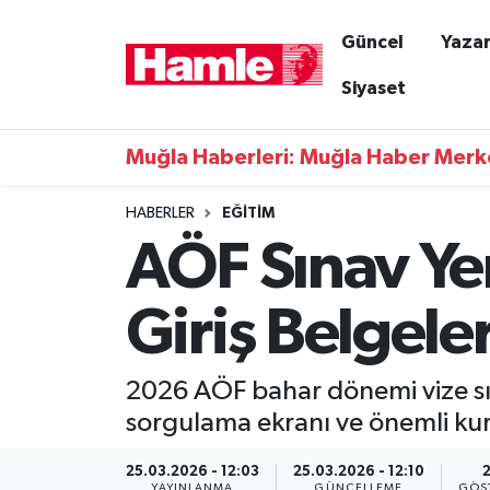
Güncel
Yazar
Güncel
Muğla Nöbetçi Eczaneler
Siyaset
Yazarlar
Muğla Hava Durumu
Muğla Haberleri: Muğla Haber Merk
Resmi İlanlar
Muğla Namaz Vakitleri
HABERLER
EĞITIM
AÖF Sınav Yer
Magazin
Muğla Trafik Yoğunluk Haritası
Muğla Haber
Süper Lig Puan Durumu ve Fikstür
Giriş Belgele
Siyaset
Tüm Manşetler
2026 AÖF bahar dönemi vize sına
Son Dakika Haberleri
sorgulama ekranı ve önemli kur
Haber Arşivi
25.03.2026 - 12:03
25.03.2026 - 12:10
YAYINLANMA
GÜNCELLEME
GÖS