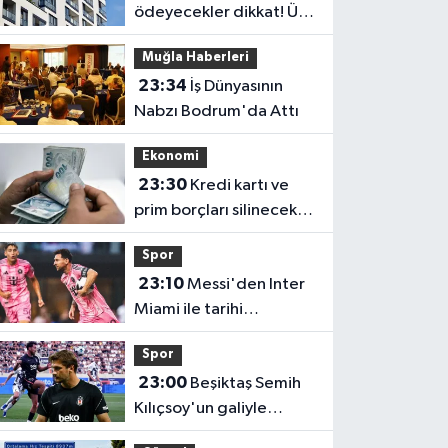
ödeyecekler dikkat! Üst
sınır değişti
Muğla Haberleri
23:34
İş Dünyasının
Nabzı Bodrum'da Attı
Ekonomi
23:30
Kredi kartı ve
prim borçları silinecek
mi? Gözler TBMM'ye
Spor
çevrildi
23:10
Messi'den Inter
Miami ile tarihi
performans! Rekorlara
Spor
doymuyor
23:00
Beşiktaş Semih
Kılıçsoy'un galiyle
avantajı elde etti!