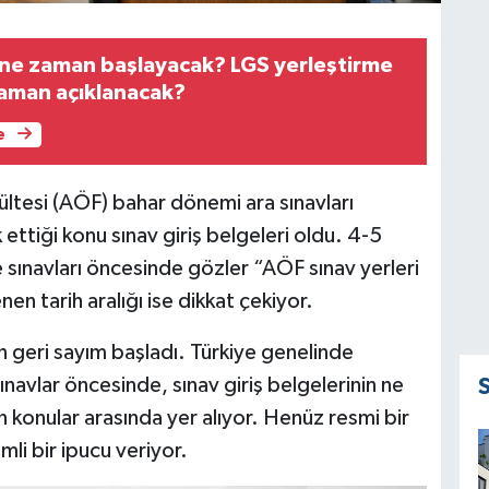
i ne zaman başlayacak? LGS yerleştirme
zaman açıklanacak?
e
ltesi (AÖF) bahar dönemi ara sınavları
ettiği konu sınav giriş belgeleri oldu. 4-5
 sınavları öncesinde gözler “AÖF sınav yerleri
en tarih aralığı ise dikkat çekiyor.
 geri sayım başladı. Türkiye genelinde
ınavlar öncesinde, sınav giriş belgelerinin ne
 konular arasında yer alıyor. Henüz resmi bir
li bir ipucu veriyor.