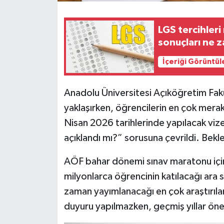
LGS tercihler
sonuçları ne 
İçeriği Görüntül
Anadolu Üniversitesi Açıköğretim Fakü
yaklaşırken, öğrencilerin en çok merak 
Nisan 2026 tarihlerinde yapılacak vize
açıklandı mı?” sorusuna çevrildi. Beklen
AÖF bahar dönemi sınav maratonu için
milyonlarca öğrencinin katılacağı ara s
zaman yayımlanacağı en çok araştırılan
duyuru yapılmazken, geçmiş yıllar önem