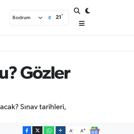
°
21
Bodrum
Mu? Gözler
cak? Sınav tarihleri,
-
+
A
A