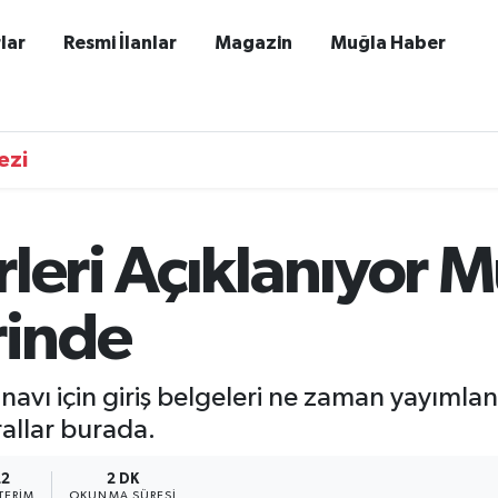
lar
Resmi İlanlar
Magazin
Muğla Haber
ezi
leri Açıklanıyor 
rinde
vı için giriş belgeleri ne zaman yayımlana
allar burada.
22
2 DK
TERIM
OKUNMA SÜRESI