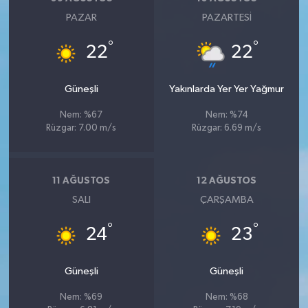
PAZAR
PAZARTESI
°
°
22
22
Güneşli
Yakınlarda Yer Yer Yağmur
Nem: %67
Nem: %74
Rüzgar: 7.00 m/s
Rüzgar: 6.69 m/s
11 AĞUSTOS
12 AĞUSTOS
SALI
ÇARŞAMBA
°
°
24
23
Güneşli
Güneşli
Nem: %69
Nem: %68