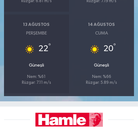
Rüzgar: 6.81 m/s
Rüzgar: 7.19 m/s
13 AĞUSTOS
14 AĞUSTOS
PERŞEMBE
CUMA
°
°
22
20
Güneşli
Güneşli
Nem: %61
Nem: %66
Rüzgar: 7.11 m/s
Rüzgar: 5.89 m/s