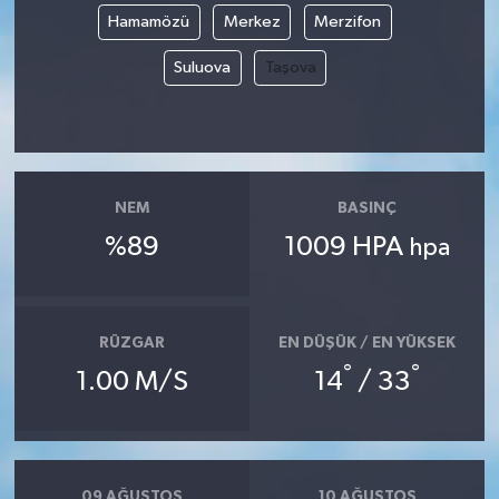
Hamamözü
Merkez
Merzifon
Suluova
Taşova
NEM
BASINÇ
%89
1009 HPA
hpa
RÜZGAR
EN DÜŞÜK / EN YÜKSEK
°
°
1.00 M/S
14
/ 33
09 AĞUSTOS
10 AĞUSTOS