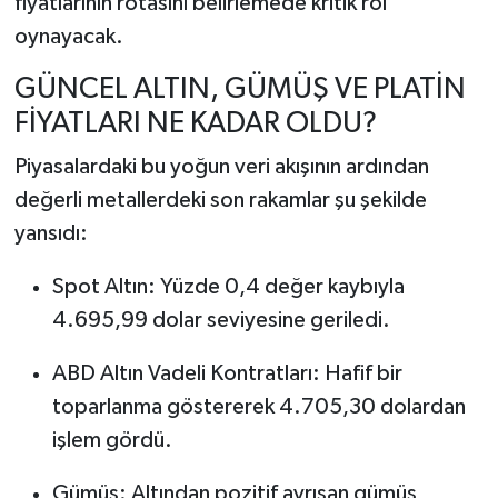
fiyatlarının rotasını belirlemede kritik rol
oynayacak.
GÜNCEL ALTIN, GÜMÜŞ VE PLATİN
FİYATLARI NE KADAR OLDU?
Piyasalardaki bu yoğun veri akışının ardından
değerli metallerdeki son rakamlar şu şekilde
yansıdı:
Spot Altın: Yüzde 0,4 değer kaybıyla
4.695,99 dolar seviyesine geriledi.
ABD Altın Vadeli Kontratları: Hafif bir
toparlanma göstererek 4.705,30 dolardan
işlem gördü.
Gümüş: Altından pozitif ayrışan gümüş,