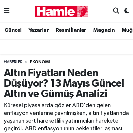
Güncel
Muğla Nöbetçi Eczaneler
Güncel
Yazarlar
Resmi İlanlar
Magazin
Muğ
Yazarlar
Muğla Hava Durumu
Resmi İlanlar
Muğla Namaz Vakitleri
HABERLER
EKONOMI
Magazin
Muğla Trafik Yoğunluk Haritası
Altın Fiyatları Neden
Düşüyor? 13 Mayıs Güncel
Muğla Haber
Süper Lig Puan Durumu ve Fikstür
Altın ve Gümüş Analizi
Siyaset
Tüm Manşetler
Küresel piyasalarda gözler ABD'den gelen
enflasyon verilerine çevrilmişken, altın fiyatlarında
Son Dakika Haberleri
yaşanan sert hareketlilik yatırımcıları harekete
geçirdi. ABD enflasyonunun beklentileri aşması
Haber Arşivi