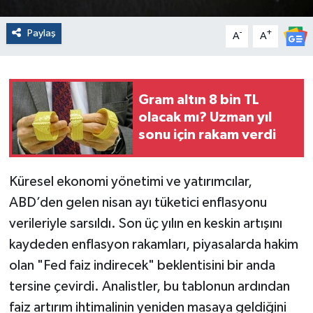
Paylaş
-
+
A
A
Gram altın 8 bin TL
olacak mı? Uzman yıl
sonu için rakam verdi
Küresel ekonomi yönetimi ve yatırımcılar,
ABD’den gelen nisan ayı tüketici enflasyonu
verileriyle sarsıldı. Son üç yılın en keskin artışını
kaydeden enflasyon rakamları, piyasalarda hakim
olan "Fed faiz indirecek" beklentisini bir anda
tersine çevirdi. Analistler, bu tablonun ardından
faiz artırım ihtimalinin yeniden masaya geldiğini