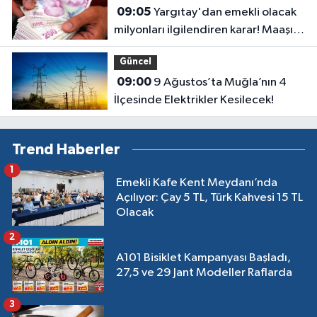
09:05
Yargıtay'dan emekli olacak
milyonları ilgilendiren karar! Maaşı
gecikenler dikkat
Güncel
09:00
9 Ağustos’ta Muğla’nın 4
İlçesinde Elektrikler Kesilecek!
Trend Haberler
1
Emekli Kafe Kent Meydanı’nda
Açılıyor: Çay 5 TL, Türk Kahvesi 15 TL
Olacak
2
A101 Bisiklet Kampanyası Başladı,
27,5 ve 29 Jant Modeller Raflarda
3