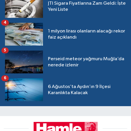
JTI Sigara Fiyatlarına Zam Geldi: İşte
Yeni Liste
4
1 milyon lirası olanların alacağı rekor
faiz açıklandı
5
Perseid meteor yağmuru Muğla’da
nerede izlenir
6
6 Ağustos’ta Aydın’ın 9 İlçesi
Karanlıkta Kalacak