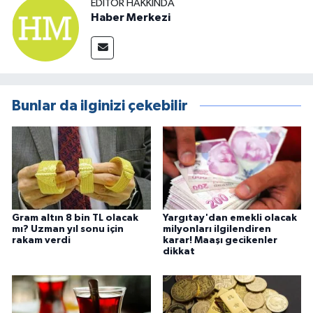
EDITÖR HAKKINDA
Haber Merkezi
Bunlar da ilginizi çekebilir
Gram altın 8 bin TL olacak
Yargıtay'dan emekli olacak
mı? Uzman yıl sonu için
milyonları ilgilendiren
rakam verdi
karar! Maaşı gecikenler
dikkat