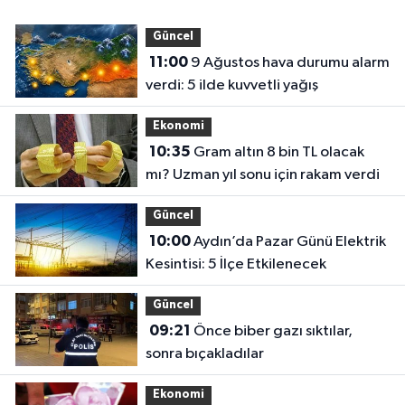
Güncel
11:00
9 Ağustos hava durumu alarm
verdi: 5 ilde kuvvetli yağış
Ekonomi
10:35
Gram altın 8 bin TL olacak
mı? Uzman yıl sonu için rakam verdi
Güncel
10:00
Aydın’da Pazar Günü Elektrik
Kesintisi: 5 İlçe Etkilenecek
Güncel
09:21
Önce biber gazı sıktılar,
sonra bıçakladılar
Ekonomi