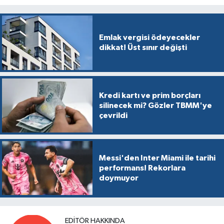
Emlak vergisi ödeyecekler
dikkat! Üst sınır değişti
Kredi kartı ve prim borçları
silinecek mi? Gözler TBMM'ye
çevrildi
Messi'den Inter Miami ile tarihi
performans! Rekorlara
doymuyor
EDITÖR HAKKINDA