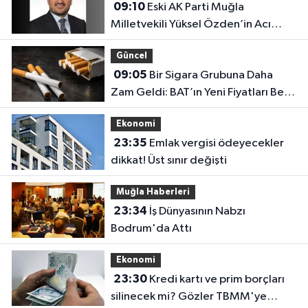
09:10
Eski AK Parti Muğla
Milletvekili Yüksel Özden’in Acı
Günü
Güncel
09:05
Bir Sigara Grubuna Daha
Zam Geldi: BAT’ın Yeni Fiyatları Belli
Oldu
Ekonomi
23:35
Emlak vergisi ödeyecekler
dikkat! Üst sınır değişti
Muğla Haberleri
23:34
İş Dünyasının Nabzı
Bodrum'da Attı
Ekonomi
23:30
Kredi kartı ve prim borçları
silinecek mi? Gözler TBMM'ye