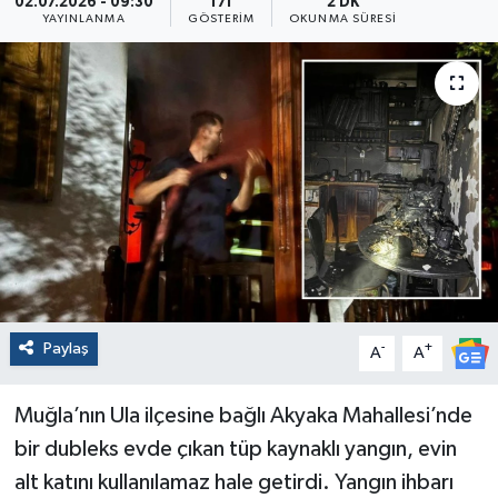
02.07.2026 - 09:30
171
2 DK
YAYINLANMA
GÖSTERIM
OKUNMA SÜRESI
Paylaş
-
+
A
A
Muğla’nın Ula ilçesine bağlı Akyaka Mahallesi’nde
bir dubleks evde çıkan tüp kaynaklı yangın, evin
alt katını kullanılamaz hale getirdi. Yangın ihbarı