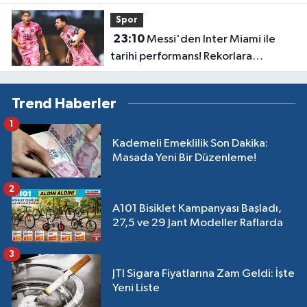
çevrildi
Spor
23:10
Messi'den Inter Miami ile
tarihi performans! Rekorlara
doymuyor
Trend Haberler
1
Kademeli Emeklilik Son Dakika:
Masada Yeni Bir Düzenleme!
2
A101 Bisiklet Kampanyası Başladı,
27,5 ve 29 Jant Modeller Raflarda
3
JTI Sigara Fiyatlarına Zam Geldi: İşte
Yeni Liste