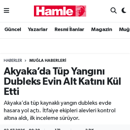
Güncel
Muğla Nöbetçi Eczaneler
Güncel
Yazarlar
Resmi İlanlar
Magazin
Muğ
Yazarlar
Muğla Hava Durumu
Resmi İlanlar
Muğla Namaz Vakitleri
HABERLER
MUĞLA HABERLERI
Magazin
Muğla Trafik Yoğunluk Haritası
Akyaka’da Tüp Yangını
Dubleks Evin Alt Katını Kül
Muğla Haber
Süper Lig Puan Durumu ve Fikstür
Etti
Siyaset
Tüm Manşetler
Akyaka’da tüp kaynaklı yangın dubleks evde
hasara yol açtı. İtfaiye ekipleri alevleri kontrol
Son Dakika Haberleri
altına aldı, ilk inceleme sürüyor.
Haber Arşivi