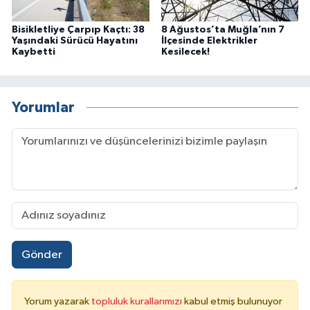
Bisikletliye Çarpıp Kaçtı: 38
8 Ağustos’ta Muğla’nın 7
Yaşındaki Sürücü Hayatını
İlçesinde Elektrikler
Kaybetti
Kesilecek!
Yorumlar
Gönder
Yorum yazarak
topluluk kurallarımızı
kabul etmiş bulunuyor