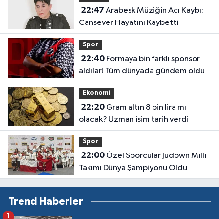
22:47
Arabesk Müziğin Acı Kaybı:
Cansever Hayatını Kaybetti
Spor
22:40
Formaya bin farklı sponsor
aldılar! Tüm dünyada gündem oldu
Ekonomi
22:20
Gram altın 8 bin lira mı
olacak? Uzman isim tarih verdi
Spor
22:00
Özel Sporcular Judown Milli
Takımı Dünya Şampiyonu Oldu
Trend Haberler
1