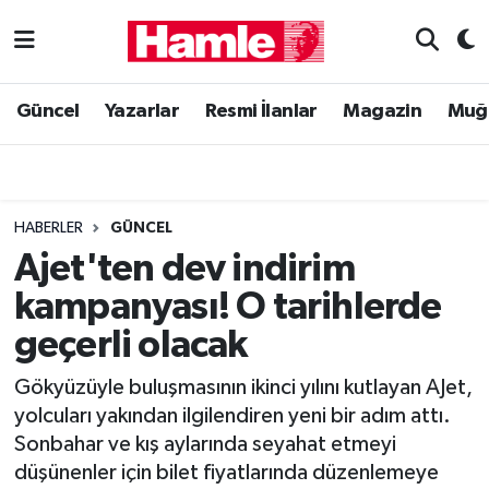
Güncel
Muğla Nöbetçi Eczaneler
Güncel
Yazarlar
Resmi İlanlar
Magazin
Muğ
Yazarlar
Muğla Hava Durumu
Resmi İlanlar
Muğla Namaz Vakitleri
HABERLER
GÜNCEL
Magazin
Muğla Trafik Yoğunluk Haritası
Ajet'ten dev indirim
kampanyası! O tarihlerde
Muğla Haber
Süper Lig Puan Durumu ve Fikstür
geçerli olacak
Siyaset
Tüm Manşetler
Gökyüzüyle buluşmasının ikinci yılını kutlayan AJet,
yolcuları yakından ilgilendiren yeni bir adım attı.
Son Dakika Haberleri
Sonbahar ve kış aylarında seyahat etmeyi
düşünenler için bilet fiyatlarında düzenlemeye
Haber Arşivi