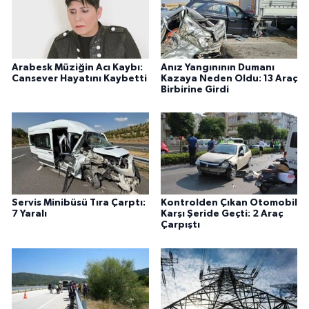
Arabesk Müziğin Acı Kaybı:
Anız Yangınının Dumanı
Cansever Hayatını Kaybetti
Kazaya Neden Oldu: 13 Araç
Birbirine Girdi
Servis Minibüsü Tıra Çarptı:
Kontrolden Çıkan Otomobil
7 Yaralı
Karşı Şeride Geçti: 2 Araç
Çarpıştı