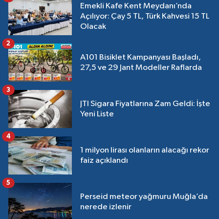
Emekli Kafe Kent Meydanı’nda
Açılıyor: Çay 5 TL, Türk Kahvesi 15 TL
Olacak
2
A101 Bisiklet Kampanyası Başladı,
27,5 ve 29 Jant Modeller Raflarda
3
JTI Sigara Fiyatlarına Zam Geldi: İşte
Yeni Liste
4
1 milyon lirası olanların alacağı rekor
faiz açıklandı
5
Perseid meteor yağmuru Muğla’da
nerede izlenir