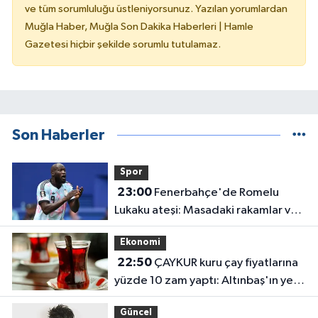
ve tüm sorumluluğu üstleniyorsunuz. Yazılan yorumlardan
Muğla Haber, Muğla Son Dakika Haberleri | Hamle
Gazetesi hiçbir şekilde sorumlu tutulamaz.
Son Haberler
Spor
23:00
Fenerbahçe'de Romelu
Lukaku ateşi: Masadaki rakamlar ve
transferin detayları belli oldu
Ekonomi
22:50
ÇAYKUR kuru çay fiyatlarına
yüzde 10 zam yaptı: Altınbaş'ın yeni
fiyatı belli oldu
Güncel