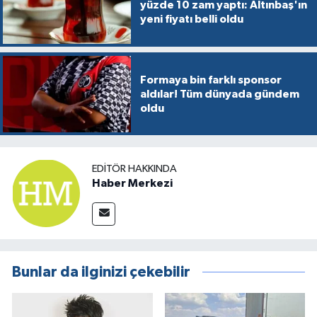
yüzde 10 zam yaptı: Altınbaş'ın
yeni fiyatı belli oldu
Formaya bin farklı sponsor
aldılar! Tüm dünyada gündem
oldu
EDITÖR HAKKINDA
Haber Merkezi
Bunlar da ilginizi çekebilir