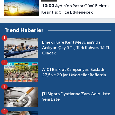
10:00
Aydın’da Pazar Günü Elektrik
Kesintisi: 5 İlçe Etkilenecek
Trend Haberler
1
Emekli Kafe Kent Meydanı’nda
Açılıyor: Çay 5 TL, Türk Kahvesi 15 TL
Olacak
2
A101 Bisiklet Kampanyası Başladı,
27,5 ve 29 Jant Modeller Raflarda
3
JTI Sigara Fiyatlarına Zam Geldi: İşte
Yeni Liste
4