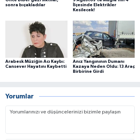
Önce biber gazı sıktılar,
9 Ağustos’ta Muğla’nın 4
sonra bıçakladılar
İlçesinde Elektrikler
Kesilecek!
Arabesk Müziğin Acı Kaybı:
Anız Yangınının Dumanı
Cansever Hayatını Kaybetti
Kazaya Neden Oldu: 13 Araç
Birbirine Girdi
Yorumlar