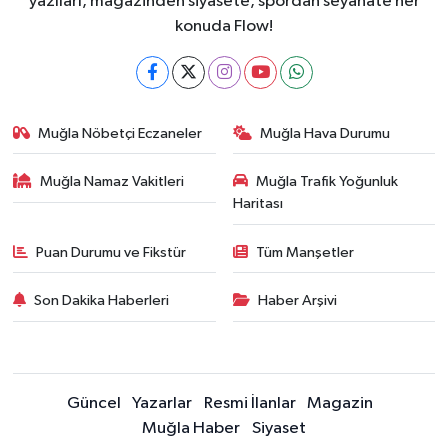
yazıları, magazinden siyasete, spordan seyahate her
konuda Flow!
Muğla Nöbetçi Eczaneler
Muğla Hava Durumu
Muğla Namaz Vakitleri
Muğla Trafik Yoğunluk
Haritası
Puan Durumu ve Fikstür
Tüm Manşetler
Son Dakika Haberleri
Haber Arşivi
Güncel
Yazarlar
Resmi İlanlar
Magazin
Muğla Haber
Siyaset