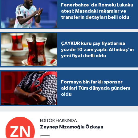
Fenerbahçe'de Romelu Lukaku
ateşi: Masadaki rakamlar ve
transferin detayları belli oldu
ÇAYKUR kuru çay fiyatlarına
yüzde 10 zam yaptı: Altınbaş'ın
yeni fiyatı belli oldu
Formaya bin farklı sponsor
aldılar! Tüm dünyada gündem
oldu
EDITÖR HAKKINDA
Zeynep Nizamoğlu Özkaya