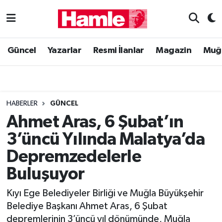
Güncel
Muğla Nöbetçi Eczaneler
Güncel
Yazarlar
Resmi İlanlar
Magazin
Muğ
Yazarlar
Muğla Hava Durumu
Resmi İlanlar
Muğla Namaz Vakitleri
HABERLER
GÜNCEL
Magazin
Muğla Trafik Yoğunluk Haritası
Ahmet Aras, 6 Şubat’ın
3’üncü Yılında Malatya’da
Muğla Haber
Süper Lig Puan Durumu ve Fikstür
Depremzedelerle
Siyaset
Tüm Manşetler
Buluşuyor
Son Dakika Haberleri
Kıyı Ege Belediyeler Birliği ve Muğla Büyükşehir
Belediye Başkanı Ahmet Aras, 6 Şubat
Haber Arşivi
depremlerinin 3’üncü yıl dönümünde, Muğla