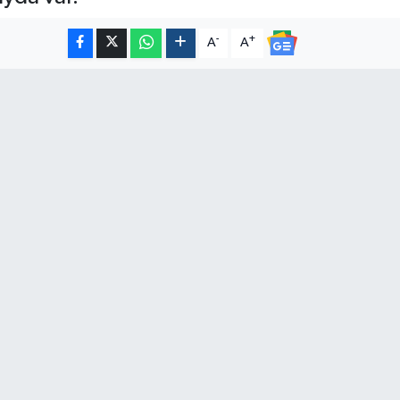
-
+
A
A