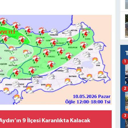
1
2
3
ydın’ın 9 İlçesi Karanlıkta Kalacak