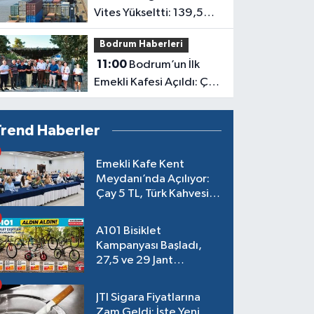
Vites Yükseltti: 139,5
Milyon Dolar
Bodrum Haberleri
11:00
Bodrum’un İlk
Emekli Kafesi Açıldı: Çay
5 TL
Trend Haberler
Emekli Kafe Kent
Meydanı’nda Açılıyor:
Çay 5 TL, Türk Kahvesi
15 TL Olacak
A101 Bisiklet
Kampanyası Başladı,
27,5 ve 29 Jant
Modeller Raflarda
JTI Sigara Fiyatlarına
Zam Geldi: İşte Yeni