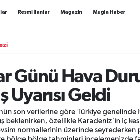
lar
Resmi İlanlar
Magazin
Muğla Haber
ezi
zar Günü Hava Du
 Uyarısı Geldi
n son verilerine göre Türkiye genelinde 
 beklenirken, özellikle Karadeniz'in iç kes
 mevsim normallerinin üzerinde seyrederk
ve bölge bölge tahminleri incelemenizde f