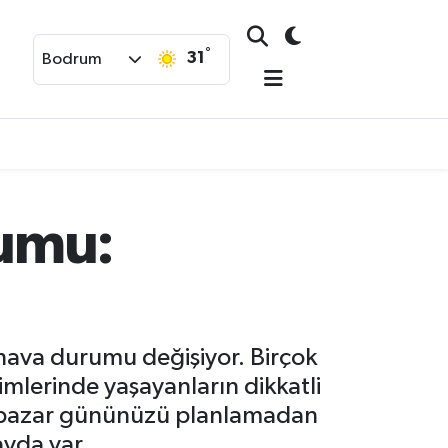
°
31
Bodrum
rumu:
hava durumu değişiyor. Birçok
imlerinde yaşayanların dikkatli
en pazar gününüzü planlamadan
ayda var.