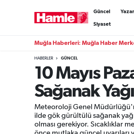
Güncel
Yazar
Güncel
Muğla Nöbetçi Eczaneler
Siyaset
Yazarlar
Muğla Hava Durumu
Muğla Haberleri: Muğla Haber Merk
Resmi İlanlar
Muğla Namaz Vakitleri
HABERLER
GÜNCEL
10 Mayıs Pa
Magazin
Muğla Trafik Yoğunluk Haritası
Muğla Haber
Süper Lig Puan Durumu ve Fikstür
Sağanak Yağış
Siyaset
Tüm Manşetler
Meteoroloji Genel Müdürlüğü'nü
Son Dakika Haberleri
ilde gök gürültülü sağanak yağış
olması gerekiyor. Sıcaklıklar
Haber Arşivi
önce mutlaka güncel uyarıları 