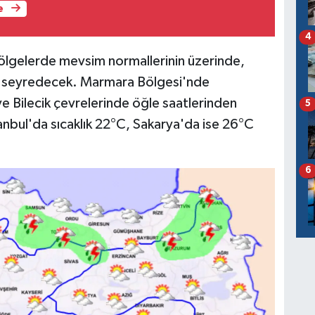
e
4
ı bölgelerde mevsim normallerinin üzerinde,
de seyredecek. Marmara Bölgesi'nde
ve Bilecik çevrelerinde öğle saatlerinden
5
tanbul'da sıcaklık 22°C, Sakarya'da ise 26°C
6