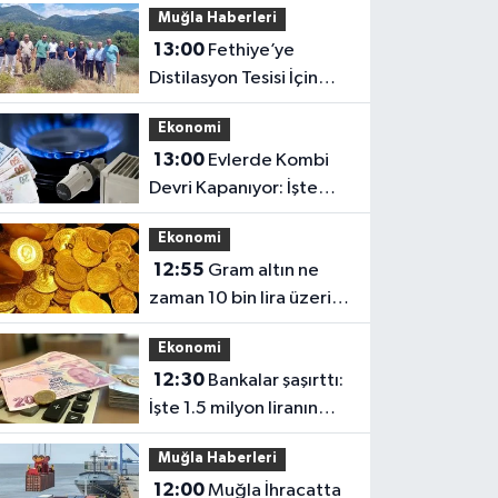
Muğla Haberleri
13:00
Fethiye’ye
Distilasyon Tesisi İçin
Yerinde İnceleme
Ekonomi
13:00
Evlerde Kombi
Devri Kapanıyor: İşte
Yeni Karar
Ekonomi
12:55
Gram altın ne
zaman 10 bin lira üzerini
görecek: Şaşırtan
Ekonomi
açıklama geldi
12:30
Bankalar şaşırttı:
İşte 1.5 milyon liranın
rekor faizi
Muğla Haberleri
12:00
Muğla İhracatta