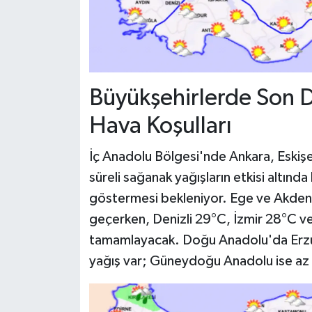
Büyükşehirlerde Son 
Hava Koşulları
İç Anadolu Bölgesi'nde Ankara, Eskişe
süreli sağanak yağışların etkisi altın
göstermesi bekleniyor. Ege ve Akdeniz
geçerken, Denizli 29°C, İzmir 28°C v
tamamlayacak. Doğu Anadolu'da Erzu
yağış var; Güneydoğu Anadolu ise az b