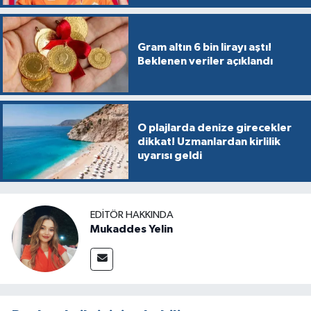
Gram altın 6 bin lirayı aştı!
Beklenen veriler açıklandı
O plajlarda denize girecekler
dikkat! Uzmanlardan kirlilik
uyarısı geldi
EDITÖR HAKKINDA
Mukaddes Yelin