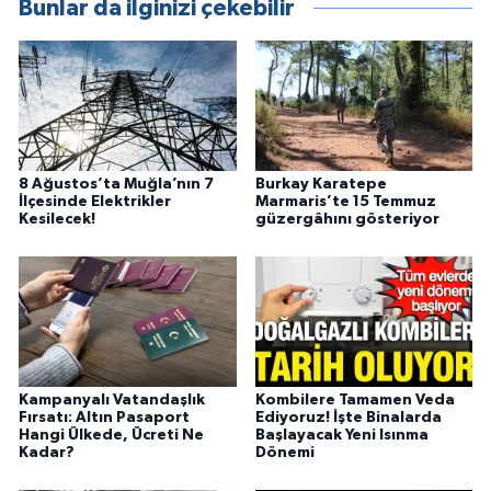
Bunlar da ilginizi çekebilir
8 Ağustos’ta Muğla’nın 7
Burkay Karatepe
İlçesinde Elektrikler
Marmaris’te 15 Temmuz
Kesilecek!
güzergâhını gösteriyor
Kampanyalı Vatandaşlık
Kombilere Tamamen Veda
Fırsatı: Altın Pasaport
Ediyoruz! İşte Binalarda
Hangi Ülkede, Ücreti Ne
Başlayacak Yeni Isınma
Kadar?
Dönemi