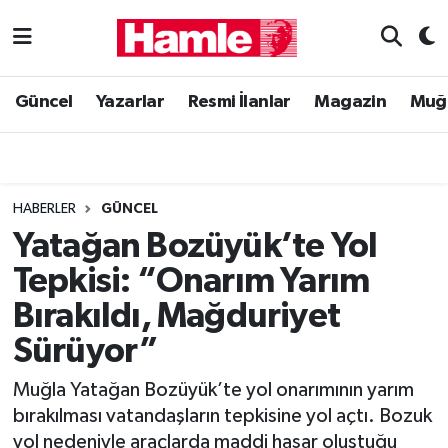
Güncel
Muğla Nöbetçi Eczaneler
Güncel
Yazarlar
Resmi İlanlar
Magazin
Muğ
Yazarlar
Muğla Hava Durumu
Resmi İlanlar
Muğla Namaz Vakitleri
HABERLER
GÜNCEL
Magazin
Muğla Trafik Yoğunluk Haritası
Yatağan Bozüyük’te Yol
Tepkisi: “Onarım Yarım
Muğla Haber
Süper Lig Puan Durumu ve Fikstür
Bırakıldı, Mağduriyet
Siyaset
Tüm Manşetler
Sürüyor”
Son Dakika Haberleri
Muğla Yatağan Bozüyük’te yol onarımının yarım
bırakılması vatandaşların tepkisine yol açtı. Bozuk
Haber Arşivi
yol nedeniyle araçlarda maddi hasar oluştuğu