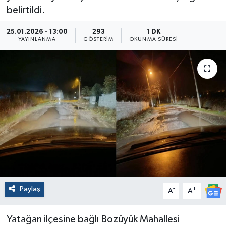
belirtildi.
25.01.2026 - 13:00
293
1 DK
YAYINLANMA
GÖSTERIM
OKUNMA SÜRESI
Paylaş
-
+
A
A
Yatağan ilçesine bağlı Bozüyük Mahallesi