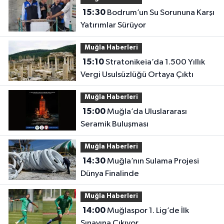
15:30
Bodrum’un Su Sorununa Karşı
Yatırımlar Sürüyor
Muğla Haberleri
15:10
Stratonikeia’da 1.500 Yıllık
Vergi Usulsüzlüğü Ortaya Çıktı
Muğla Haberleri
15:00
Muğla’da Uluslararası
Seramik Buluşması
Muğla Haberleri
14:30
Muğla’nın Sulama Projesi
Dünya Finalinde
Muğla Haberleri
14:00
Muğlaspor 1. Lig’de İlk
Sınavına Çıkıyor