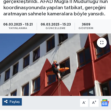
gerçekleştirildi. AFAD Muğla İl Müdürlüğü’nün
koordinasyonunda yapılan tatbikat, gerçeğini
aratmayan sahnele kameralara böyle yansıdı.
06.03.2025 - 15:21
06.03.2025 - 15:23
3609
YAYINLANMA
GÜNCELLEME
GÖSTERIM
Paylaş
-
+
A
A