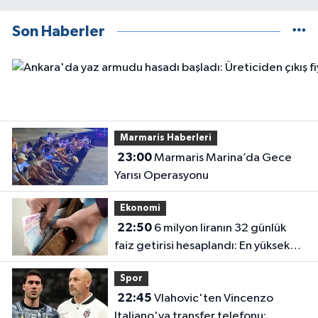
Son Haberler
Marmaris Haberleri
23:00
Marmaris Marina’da Gece
Yarısı Operasyonu
Ekonomi
22:50
6 milyon liranın 32 günlük
faiz getirisi hesaplandı: En yüksek
oran en çok kazancı vermiyor
Spor
22:45
Vlahovic'ten Vincenzo
Italiano'ya transfer telefonu: