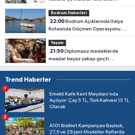
Kararını bir iki gün içinde verecek
Bodrum Haberleri
22:00
Bodrum Açıklarında İtalya
Rotasında Göçmen Operasyonu: 50
Kişi Yakalandı
Yaşam
21:50
Diplomasız mesleklerde
maaşlar beyaz yakayı geçti:
Sanayide 150 bin liraya usta
bulunamıyor
Trend Haberler
1
Emekli Kafe Kent Meydanı’nda
Açılıyor: Çay 5 TL, Türk Kahvesi 15 TL
Olacak
2
A101 Bisiklet Kampanyası Başladı,
27,5 ve 29 Jant Modeller Raflarda