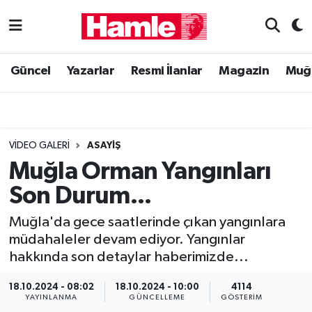
Güncel
Muğla Nöbetçi Eczaneler
Güncel
Yazarlar
Resmi İlanlar
Magazin
Muğ
Yazarlar
Muğla Hava Durumu
Resmi İlanlar
Muğla Namaz Vakitleri
VIDEO GALERI
ASAYIŞ
Magazin
Muğla Trafik Yoğunluk Haritası
Muğla Orman Yangınları
Son Durum...
Muğla Haber
Süper Lig Puan Durumu ve Fikstür
Muğla'da gece saatlerinde çıkan yangınlara
Siyaset
Tüm Manşetler
müdahaleler devam ediyor. Yangınlar
hakkında son detaylar haberimizde...
Son Dakika Haberleri
18.10.2024 - 08:02
18.10.2024 - 10:00
4114
YAYINLANMA
GÜNCELLEME
GÖSTERIM
Haber Arşivi