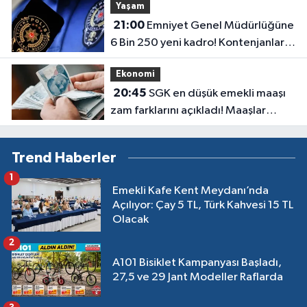
Yaşam
21:00
Emniyet Genel Müdürlüğüne
6 Bin 250 yeni kadro! Kontenjanlar
belli oldu
Ekonomi
20:45
SGK en düşük emekli maaşı
zam farklarını açıkladı! Maaşlar
hesaplara yattı
Trend Haberler
1
Emekli Kafe Kent Meydanı’nda
Açılıyor: Çay 5 TL, Türk Kahvesi 15 TL
Olacak
2
A101 Bisiklet Kampanyası Başladı,
27,5 ve 29 Jant Modeller Raflarda