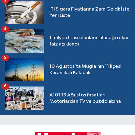
3
JTI Sigara Fiyatlarına Zam Geldi: İşte
Yeni Liste
4
1 milyon lirası olanların alacağı rekor
faiz açıklandı
5
10 Ağustos’ta Muğla’nın 11 İlçesi
Karanlıkta Kalacak
6
A101 13 Ağustos fırsatları:
Motorlardan TV ve buzdolabına