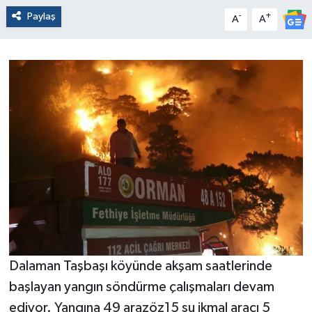
Paylaş
-
+
A
A
Dalaman Taşbaşı köyünde akşam saatlerinde
başlayan yangın söndürme çalışmaları devam
ediyor. Yangına 49 arazöz15 su ikmal aracı 5