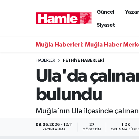
Güncel
Yazar
Güncel
Muğla Nöbetçi Eczaneler
Siyaset
Yazarlar
Muğla Hava Durumu
Muğla Haberleri: Muğla Haber Merk
Resmi İlanlar
Muğla Namaz Vakitleri
HABERLER
FETHIYE HABERLERI
Ula'da çalına
Magazin
Muğla Trafik Yoğunluk Haritası
Muğla Haber
Süper Lig Puan Durumu ve Fikstür
bulundu
Siyaset
Tüm Manşetler
Muğla’nın Ula ilçesinde çalınan m
Son Dakika Haberleri
08.06.2026 - 12:11
27
1 DK
YAYINLANMA
GÖSTERIM
OKUNMA SÜRES
Haber Arşivi