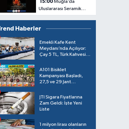
15:00
Muğla’da
Uluslararası Seramik
Buluşması
Trend Haberler
Emekli Kafe Kent
Meydanı’nda Açılıyor:
Çay 5 TL, Türk Kahvesi
15 TL Olacak
A101 Bisiklet
Kampanyası Başladı,
27,5 ve 29 Jant
Modeller Raflarda
JTI Sigara Fiyatlarına
Zam Geldi: İşte Yeni
Liste
1 milyon lirası olanların