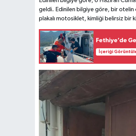
Edinilen bilgiye göre, 6 Haziran Cum
geldi. Edinilen bilgiye göre, bir otel
plakalı motosiklet, kimliği belirsiz bir k
Fethiye’de Ge
İçeriği Görüntül