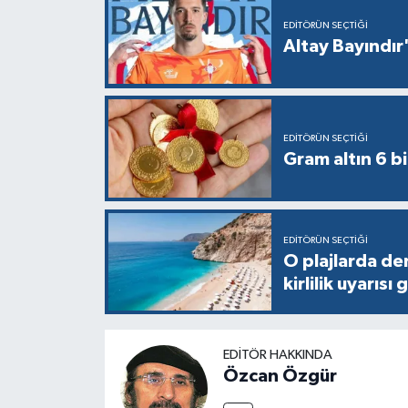
EDITÖRÜN SEÇTIĞI
Altay Bayındır'
EDITÖRÜN SEÇTIĞI
Gram altın 6 bi
EDITÖRÜN SEÇTIĞI
O plajlarda de
kirlilik uyarısı 
EDITÖR HAKKINDA
Özcan Özgür