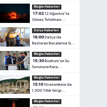
Müdürü Zafer Çetinel
Muğla Haberleri
Hayatını Kaybetti
17:02
12 Ağustos’ta
Güneş Tutulması:
Muğla’dan Görülecek
Datça Haberleri
mi?
16:00
Datça’da
Restoran Bacalarına Sıkı
Denetim
Muğla Haberleri
15:30
Bodrum’un Su
Sorununa Karşı
Yatırımlar Sürüyor
Muğla Haberleri
15:10
Stratonikeia’da
1.500 Yıllık Vergi
Usulsüzlüğü Ortaya
Muğla Haberleri
Çıktı