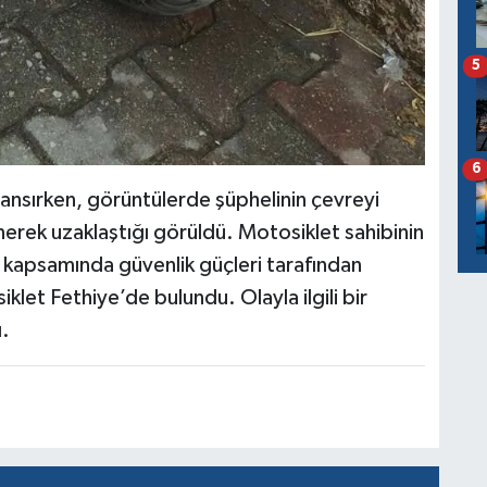
5
6
 yansırken, görüntülerde şüphelinin çevreyi
nerek uzaklaştığı görüldü. Motosiklet sahibinin
a kapsamında güvenlik güçleri tarafından
let Fethiye’de bulundu. Olayla ilgili bir
ı.