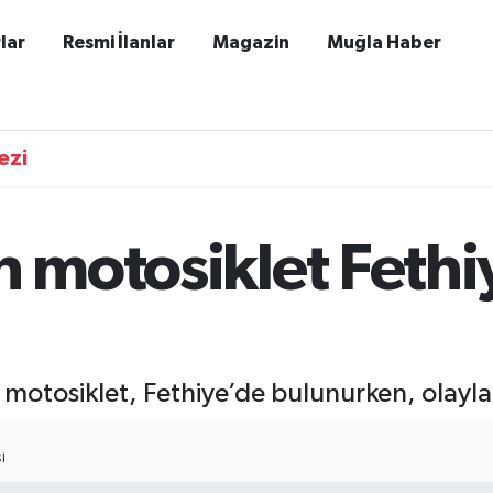
lar
Resmi İlanlar
Magazin
Muğla Haber
ezi
n motosiklet Feth
otosiklet, Fethiye’de bulunurken, olayla ilg
I