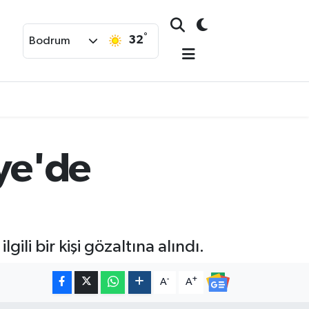
°
32
Bodrum
iye'de
ili bir kişi gözaltına alındı.
-
+
A
A