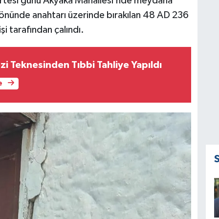
artesi günü Akyaka Mahallesi’nde meydana
in önünde anahtarı üzerinde bırakılan 48 AD 236
işi tarafından çalındı.
zi Teknesinden Tıbbi Tahliye Yapıldı
e