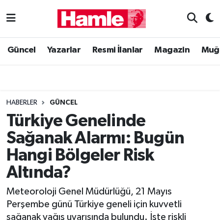
Güncel
Muğla Nöbetçi Eczaneler
Güncel
Yazarlar
Resmi İlanlar
Magazin
Muğ
Yazarlar
Muğla Hava Durumu
Resmi İlanlar
Muğla Namaz Vakitleri
HABERLER
GÜNCEL
Magazin
Muğla Trafik Yoğunluk Haritası
Türkiye Genelinde
Sağanak Alarmı: Bugün
Muğla Haber
Süper Lig Puan Durumu ve Fikstür
Hangi Bölgeler Risk
Siyaset
Tüm Manşetler
Altında?
Son Dakika Haberleri
Meteoroloji Genel Müdürlüğü, 21 Mayıs
Perşembe günü Türkiye geneli için kuvvetli
Haber Arşivi
sağanak yağış uyarısında bulundu. İşte riskli