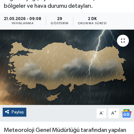
bölgeler ve hava durumu detayları.
21.05.2026 - 09:08
29
2 DK
YAYINLANMA
GÖSTERIM
OKUNMA SÜRESI
Paylaş
-
+
A
A
Meteoroloji Genel Müdürlüğü tarafından yapılan