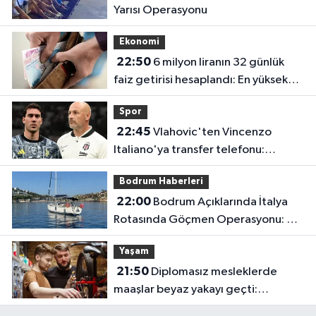
Yarısı Operasyonu
Ekonomi
22:50
6 milyon liranın 32 günlük
faiz getirisi hesaplandı: En yüksek
oran en çok kazancı vermiyor
Spor
22:45
Vlahovic'ten Vincenzo
Italiano'ya transfer telefonu:
Kararını bir iki gün içinde verecek
Bodrum Haberleri
22:00
Bodrum Açıklarında İtalya
Rotasında Göçmen Operasyonu: 50
Kişi Yakalandı
Yaşam
21:50
Diplomasız mesleklerde
maaşlar beyaz yakayı geçti:
Sanayide 150 bin liraya usta