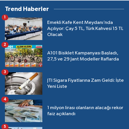
bulunamıyor
Trend Haberler
1
Emekli Kafe Kent Meydanı’nda
Açılıyor: Çay 5 TL, Türk Kahvesi 15 TL
Olacak
2
A101 Bisiklet Kampanyası Başladı,
27,5 ve 29 Jant Modeller Raflarda
3
JTI Sigara Fiyatlarına Zam Geldi: İşte
Yeni Liste
4
1 milyon lirası olanların alacağı rekor
faiz açıklandı
5