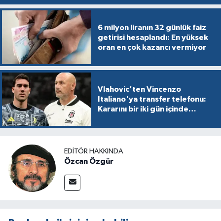
6 milyon liranın 32 günlük faiz
getirisi hesaplandı: En yüksek
oran en çok kazancı vermiyor
Vlahovic'ten Vincenzo
Italiano'ya transfer telefonu:
Kararını bir iki gün içinde
verecek
EDITÖR HAKKINDA
Özcan Özgür