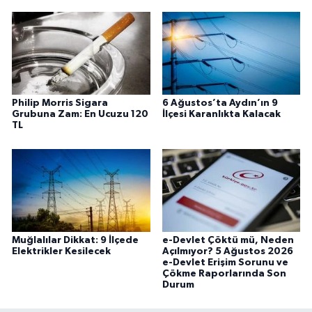
Philip Morris Sigara
6 Ağustos’ta Aydın’ın 9
Grubuna Zam: En Ucuzu 120
İlçesi Karanlıkta Kalacak
TL
Muğlalılar Dikkat: 9 İlçede
e-Devlet Çöktü mü, Neden
Elektrikler Kesilecek
Açılmıyor? 5 Ağustos 2026
e-Devlet Erişim Sorunu ve
Çökme Raporlarında Son
Durum