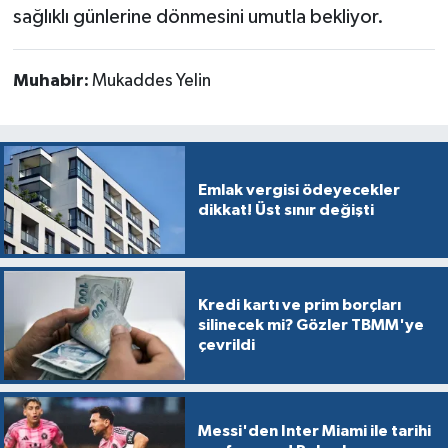
sağlıklı günlerine dönmesini umutla bekliyor.
Muhabir:
Mukaddes Yelin
Emlak vergisi ödeyecekler
dikkat! Üst sınır değişti
Kredi kartı ve prim borçları
silinecek mi? Gözler TBMM'ye
çevrildi
Messi'den Inter Miami ile tarihi