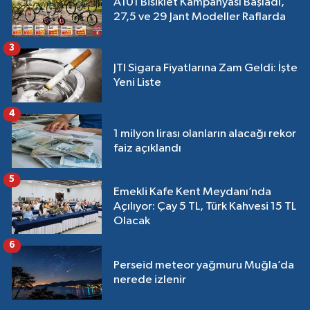
A101 Bisiklet Kampanyası Başladı,
27,5 ve 29 Jant Modeller Raflarda
3
JTI Sigara Fiyatlarına Zam Geldi: İşte
Yeni Liste
4
1 milyon lirası olanların alacağı rekor
faiz açıklandı
5
Emekli Kafe Kent Meydanı’nda
Açılıyor: Çay 5 TL, Türk Kahvesi 15 TL
Olacak
6
Perseid meteor yağmuru Muğla’da
nerede izlenir