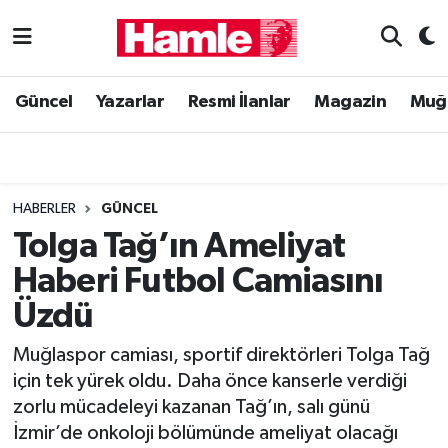
Güncel
Muğla Nöbetçi Eczaneler
Güncel
Yazarlar
Resmi İlanlar
Magazin
Muğ
Yazarlar
Muğla Hava Durumu
Resmi İlanlar
Muğla Namaz Vakitleri
HABERLER
GÜNCEL
Magazin
Muğla Trafik Yoğunluk Haritası
Tolga Tağ’ın Ameliyat
Haberi Futbol Camiasını
Muğla Haber
Süper Lig Puan Durumu ve Fikstür
Üzdü
Siyaset
Tüm Manşetler
Muğlaspor camiası, sportif direktörleri Tolga Tağ
için tek yürek oldu. Daha önce kanserle verdiği
Son Dakika Haberleri
zorlu mücadeleyi kazanan Tağ’ın, salı günü
İzmir’de onkoloji bölümünde ameliyat olacağı
Haber Arşivi