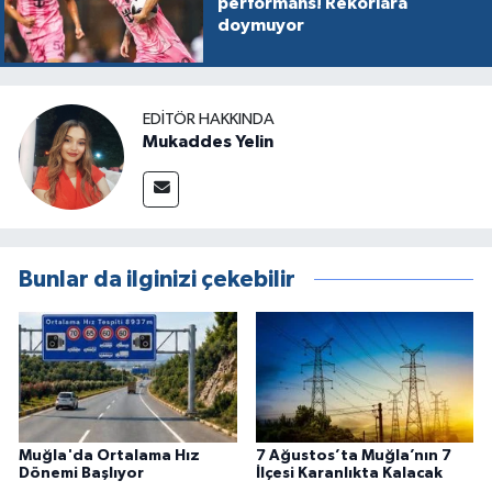
performans! Rekorlara
doymuyor
EDITÖR HAKKINDA
Mukaddes Yelin
Bunlar da ilginizi çekebilir
Muğla'da Ortalama Hız
7 Ağustos’ta Muğla’nın 7
Dönemi Başlıyor
İlçesi Karanlıkta Kalacak