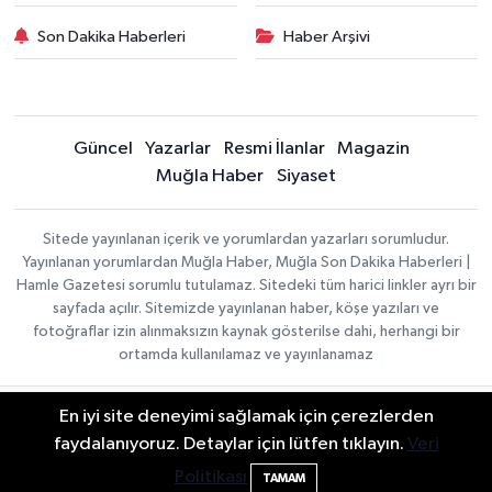
Son Dakika Haberleri
Haber Arşivi
Güncel
Yazarlar
Resmi İlanlar
Magazin
Muğla Haber
Siyaset
Sitede yayınlanan içerik ve yorumlardan yazarları sorumludur.
Yayınlanan yorumlardan Muğla Haber, Muğla Son Dakika Haberleri |
Hamle Gazetesi sorumlu tutulamaz. Sitedeki tüm harici linkler ayrı bir
sayfada açılır. Sitemizde yayınlanan haber, köşe yazıları ve
fotoğraflar izin alınmaksızın kaynak gösterilse dahi, herhangi bir
ortamda kullanılamaz ve yayınlanamaz
En iyi site deneyimi sağlamak için çerezlerden
Gizlilik Sözleşmesi
Haber Yazılımı:
TE Bilişim
Veri Politikası
faydalanıyoruz. Detaylar için lütfen tıklayın.
Veri
| Copyright © 2026
Yayın İlkeleri
Politikası
TAMAM