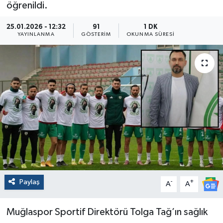
öğrenildi.
25.01.2026 - 12:32
91
1 DK
YAYINLANMA
GÖSTERIM
OKUNMA SÜRESI
Paylaş
-
+
A
A
Muğlaspor Sportif Direktörü Tolga Tağ’ın sağlık