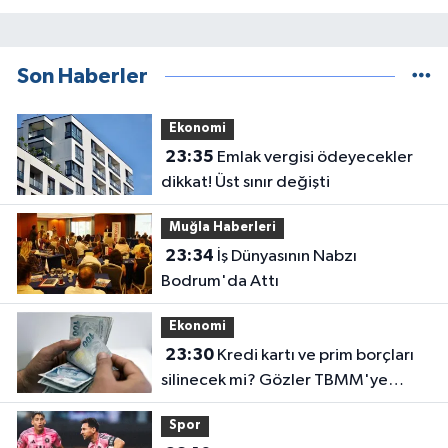
Son Haberler
Ekonomi
23:35
Emlak vergisi ödeyecekler
dikkat! Üst sınır değişti
Muğla Haberleri
23:34
İş Dünyasının Nabzı
Bodrum'da Attı
Ekonomi
23:30
Kredi kartı ve prim borçları
silinecek mi? Gözler TBMM'ye
çevrildi
Spor