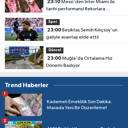
23:10
Messi'den Inter Miami ile
tarihi performans! Rekorlara
doymuyor
Spor
23:00
Beşiktaş Semih Kılıçsoy'un
galiyle avantajı elde etti!
Güncel
23:00
Muğla'da Ortalama Hız
Dönemi Başlıyor
Trend Haberler
1
Kademeli Emeklilik Son Dakika:
Masada Yeni Bir Düzenleme!
2