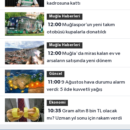
kadrosuna kattı
Muğla Haberleri
12:00
Muğlaspor’un yeni takım
otobüsü kupalarla donatıldı
Muğla Haberleri
12:00
Muğla'da miras kalan ev ve
arsaların satışında yeni dönem
Güncel
11:00
9 Ağustos hava durumu alarm
verdi: 5 ilde kuvvetli yağış
Ekonomi
10:35
Gram altın 8 bin TL olacak
mı? Uzman yıl sonu için rakam verdi