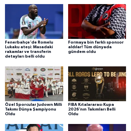
Fenerbahçe'de Romelu
Formaya bin farklı sponsor
Lukaku ateşi: Masadaki
aldılar! Tüm dünyada
rakamlar ve transferin
gündem oldu
detayları belli oldu
Özel Sporcular Judown Milli
FIBA Kıtalararası Kupa
Takımı Dünya Şampiyonu
2026’nın Takımları Belli
Oldu
Oldu