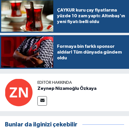
ÇAYKUR kuru çay fiyatlarına
yüzde 10 zam yaptı: Altınbaş'ın
yeni fiyatı belli oldu
Formaya bin farklı sponsor
aldılar! Tüm dünyada gündem
oldu
EDITÖR HAKKINDA
Zeynep Nizamoğlu Özkaya
Bunlar da ilginizi çekebilir