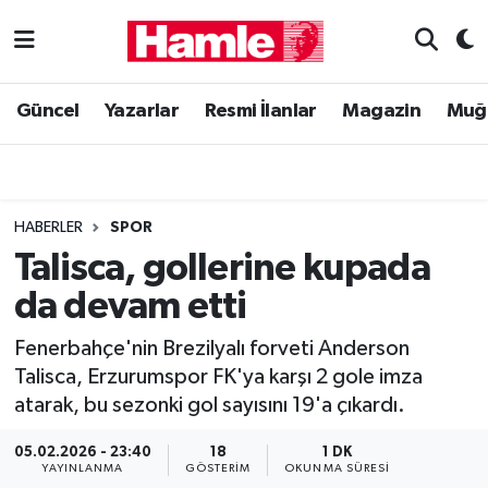
Güncel
Muğla Nöbetçi Eczaneler
Güncel
Yazarlar
Resmi İlanlar
Magazin
Muğ
Yazarlar
Muğla Hava Durumu
Resmi İlanlar
Muğla Namaz Vakitleri
HABERLER
SPOR
Magazin
Muğla Trafik Yoğunluk Haritası
Talisca, gollerine kupada
da devam etti
Muğla Haber
Süper Lig Puan Durumu ve Fikstür
Fenerbahçe'nin Brezilyalı forveti Anderson
Siyaset
Tüm Manşetler
Talisca, Erzurumspor FK'ya karşı 2 gole imza
atarak, bu sezonki gol sayısını 19'a çıkardı.
Son Dakika Haberleri
05.02.2026 - 23:40
18
1 DK
Haber Arşivi
YAYINLANMA
GÖSTERIM
OKUNMA SÜRESI