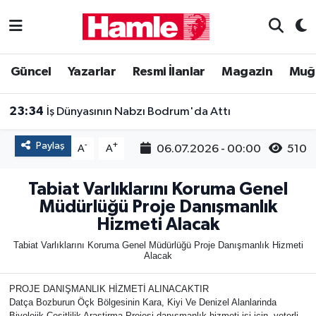
Güncel
Muğla Nöbetçi Eczaneler
Güncel
Yazarlar
Resmi İlanlar
Magazin
Muğ
Yazarlar
Muğla Hava Durumu
23:34
İş Dünyasının Nabzı Bodrum'da Attı
Resmi İlanlar
Muğla Namaz Vakitleri
Paylaş
-
+
06.07.2026 - 00:00
510
A
A
Magazin
Muğla Trafik Yoğunluk Haritası
Tabiat Varlıklarını Koruma Genel
Muğla Haber
Süper Lig Puan Durumu ve Fikstür
Müdürlüğü Proje Danışmanlık
Hizmeti Alacak
Siyaset
Tüm Manşetler
Tabiat Varlıklarını Koruma Genel Müdürlüğü Proje Danışmanlık Hizmeti
Alacak
Son Dakika Haberleri
PROJE DANIŞMANLIK HİZMETİ ALINACAKTIR
Datça Bozburun Öçk Bölgesinin Kara, Kiyi Ve Denizel Alanlarinda
Haber Arşivi
Biyolojik Çeşitlilik Araştirma Projesi danışmanlık hizmeti işi için, yeterli