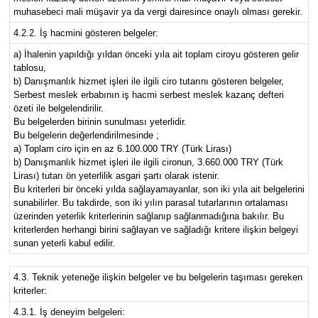
muhasebeci mali müşavir ya da vergi dairesince onaylı olması gerekir.
4.2.2. İş hacmini gösteren belgeler:
a) İhalenin yapıldığı yıldan önceki yıla ait toplam ciroyu gösteren gelir
tablosu,
b) Danışmanlık hizmet işleri ile ilgili ciro tutarını gösteren belgeler,
Serbest meslek erbabının iş hacmi serbest meslek kazanç defteri
özeti ile belgelendirilir.
Bu belgelerden birinin sunulması yeterlidir.
Bu belgelerin değerlendirilmesinde ;
a) Toplam ciro için en az 6.100.000 TRY (Türk Lirası)
b) Danışmanlık hizmet işleri ile ilgili cironun, 3.660.000 TRY (Türk
Lirası) tutarı ön yeterlilik asgari şartı olarak istenir.
Bu kriterleri bir önceki yılda sağlayamayanlar, son iki yıla ait belgelerini
sunabilirler. Bu takdirde, son iki yılın parasal tutarlarının ortalaması
üzerinden yeterlik kriterlerinin sağlanıp sağlanmadığına bakılır. Bu
kriterlerden herhangi birini sağlayan ve sağladığı kritere ilişkin belgeyi
sunan yeterli kabul edilir.
4.3. Teknik yeteneğe ilişkin belgeler ve bu belgelerin taşıması gereken
kriterler:
4.3.1. İş deneyim belgeleri: