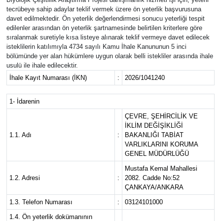
tecrübeye sahip adaylar teklif vermek üzere ön yeterlik başvurusuna
davet edilmektedir. Ön yeterlik değerlendirmesi sonucu yeterliği tespit
edilenler arasından ön yeterlik şartnamesinde belirtilen kriterlere göre
sıralanmak suretiyle kısa listeye alınarak teklif vermeye davet edilecek
isteklilerin katılımıyla 4734 sayılı Kamu İhale Kanununun 5 inci
bölümünde yer alan hükümlere uygun olarak belli istekliler arasında ihale
usulü ile ihale edilecektir.
İhale Kayıt Numarası (İKN)
:
2026/1041240
1- İdarenin
ÇEVRE, ŞEHİRCİLİK VE
İKLİM DEĞİŞİKLİĞİ
1.1. Adı
:
BAKANLIĞI TABİAT
VARLIKLARINI KORUMA
GENEL MÜDÜRLÜĞÜ
Mustafa Kemal Mahallesi
1.2. Adresi
:
2082. Cadde No:52
ÇANKAYA/ANKARA
1.3. Telefon Numarası
:
03124101000
1.4. Ön yeterlik dokümanının