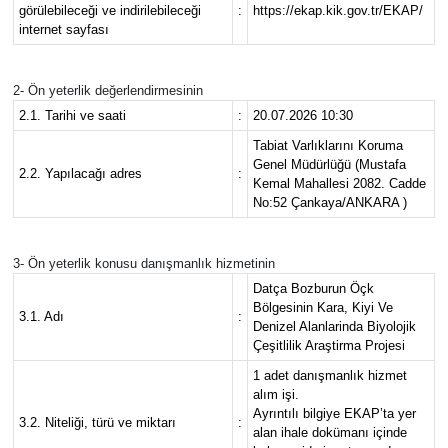
görülebileceği ve indirilebileceği
:
https://ekap.kik.gov.tr/EKAP/
internet sayfası
2- Ön yeterlik değerlendirmesinin
2.1. Tarihi ve saati
:
20.07.2026 10:30
Tabiat Varlıklarını Koruma
Genel Müdürlüğü (Mustafa
2.2. Yapılacağı adres
:
Kemal Mahallesi 2082. Cadde
No:52 Çankaya/ANKARA )
3- Ön yeterlik konusu danışmanlık hizmetinin
Datça Bozburun Öçk
Bölgesinin Kara, Kiyi Ve
3.1. Adı
:
Denizel Alanlarinda Biyolojik
Çeşitlilik Araştirma Projesi
1 adet danışmanlık hizmet
alım işi.
Ayrıntılı bilgiye EKAP’ta yer
3.2. Niteliği, türü ve miktarı
:
alan ihale dokümanı içinde