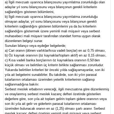
a) İlgili mevzuatı uyarınca bilançosunu yayımlatma zorunluluğu olan
adaylar yıl sonu bilançosunu veya bilançonun gerekli kriterlerin
sağlandığını gösteren bölümlerini,
b) İlgili mevzuatı uyarınca bilançosunu yayımlatma zorunluluğu
olmayan adaylar, yıl sonu bilançosunu veya bilançonun gerekli
kriterlerin sağlandığını gösteren bölümlerini ya da bu kriterlerin
sağlandığını göstermek üzere yeminli mali müşavir veya serbest
muhasebeci mali müşavir tarafından standart forma uygun olarak
düzenlenen belgeyi sunar.
Sunulan bilanço veya eşdeğer belgelerde;
a) Cari oranın (dönen varlıklar/kısa vadeli borçlar) en az 0,75 olması,
b) Öz kaynak oranının (öz kaynaklar/toplam aktif) en az 0,15 olması,
c) Kısa vadeli banka borçlarının öz kaynaklara oranının 0,50’den
küçük olması ve belirtilen üç kriterin birlikte sağlanması zorunludur.
Yukarıda belirtilen kriterleri bir önceki yılda sağlayamayanlar, son iki
yıla ait belgelerini sunabilirler. Bu takdirde, son iki yılın parasal
tutarlarının ortalaması üzerinden yeterlik kriterlerinin sağlanıp
sağlanmadığına bakılır.
Serbest meslek erbabının vereceği, ilgili mevzuatına göre düzenlenmiş
ve onaylanmış serbest meslek kazanç defteri özetinde gösterilen
değerlere göre, son yıla ait toplam gelirin toplam gidere oranının veya
son iki yıla ait gelir ve giderlerin parasal tutarlarının ortalaması
üzerinden bulunacak oranın en az (1,25) olması şartı aranır. Serbest
meslek kazanç defteri özetinin yeminli mali müşavir veya serbest