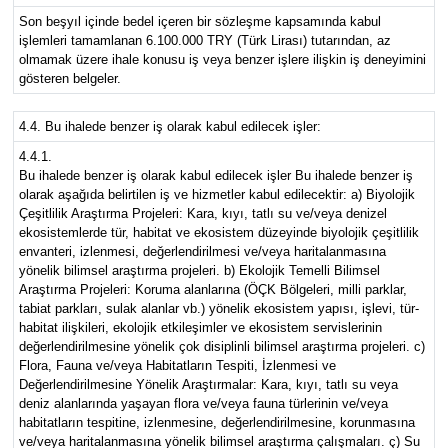
Son beşyıl içinde bedel içeren bir sözleşme kapsamında kabul
işlemleri tamamlanan 6.100.000 TRY (Türk Lirası) tutarından, az
olmamak üzere ihale konusu iş veya benzer işlere ilişkin iş deneyimini
gösteren belgeler.
4.4. Bu ihalede benzer iş olarak kabul edilecek işler:
4.4.1.
Bu ihalede benzer iş olarak kabul edilecek işler Bu ihalede benzer iş
olarak aşağıda belirtilen iş ve hizmetler kabul edilecektir: a) Biyolojik
Çeşitlilik Araştırma Projeleri: Kara, kıyı, tatlı su ve/veya denizel
ekosistemlerde tür, habitat ve ekosistem düzeyinde biyolojik çeşitlilik
envanteri, izlenmesi, değerlendirilmesi ve/veya haritalanmasına
yönelik bilimsel araştırma projeleri. b) Ekolojik Temelli Bilimsel
Araştırma Projeleri: Koruma alanlarına (ÖÇK Bölgeleri, milli parklar,
tabiat parkları, sulak alanlar vb.) yönelik ekosistem yapısı, işlevi, tür-
habitat ilişkileri, ekolojik etkileşimler ve ekosistem servislerinin
değerlendirilmesine yönelik çok disiplinli bilimsel araştırma projeleri. c)
Flora, Fauna ve/veya Habitatların Tespiti, İzlenmesi ve
Değerlendirilmesine Yönelik Araştırmalar: Kara, kıyı, tatlı su veya
deniz alanlarında yaşayan flora ve/veya fauna türlerinin ve/veya
habitatların tespitine, izlenmesine, değerlendirilmesine, korunmasına
ve/veya haritalanmasına yönelik bilimsel araştırma çalışmaları. ç) Su