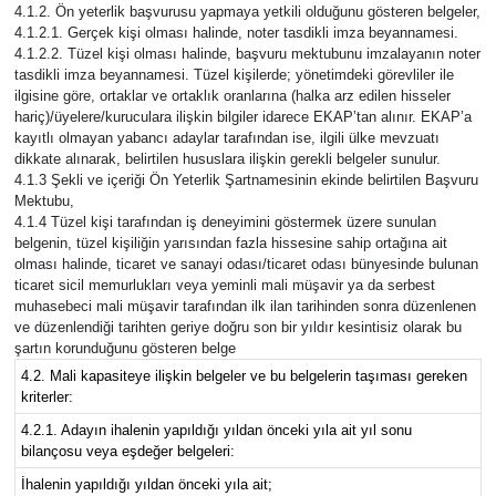
4.1.2. Ön yeterlik başvurusu yapmaya yetkili olduğunu gösteren belgeler,
4.1.2.1. Gerçek kişi olması halinde, noter tasdikli imza beyannamesi.
4.1.2.2. Tüzel kişi olması halinde, başvuru mektubunu imzalayanın noter
tasdikli imza beyannamesi. Tüzel kişilerde; yönetimdeki görevliler ile
ilgisine göre, ortaklar ve ortaklık oranlarına (halka arz edilen hisseler
hariç)/üyelere/kuruculara ilişkin bilgiler idarece EKAP’tan alınır. EKAP’a
kayıtlı olmayan yabancı adaylar tarafından ise, ilgili ülke mevzuatı
dikkate alınarak, belirtilen hususlara ilişkin gerekli belgeler sunulur.
4.1.3 Şekli ve içeriği Ön Yeterlik Şartnamesinin ekinde belirtilen Başvuru
Mektubu,
4.1.4 Tüzel kişi tarafından iş deneyimini göstermek üzere sunulan
belgenin, tüzel kişiliğin yarısından fazla hissesine sahip ortağına ait
olması halinde, ticaret ve sanayi odası/ticaret odası bünyesinde bulunan
ticaret sicil memurlukları veya yeminli mali müşavir ya da serbest
muhasebeci mali müşavir tarafından ilk ilan tarihinden sonra düzenlenen
ve düzenlendiği tarihten geriye doğru son bir yıldır kesintisiz olarak bu
şartın korunduğunu gösteren belge
4.2. Mali kapasiteye ilişkin belgeler ve bu belgelerin taşıması gereken
kriterler:
4.2.1. Adayın ihalenin yapıldığı yıldan önceki yıla ait yıl sonu
bilançosu veya eşdeğer belgeleri:
İhalenin yapıldığı yıldan önceki yıla ait;