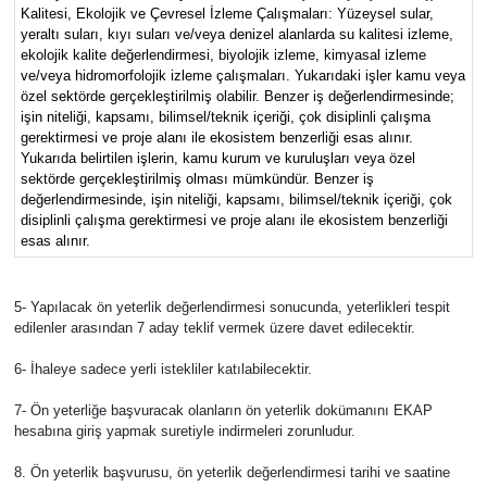
Kalitesi, Ekolojik ve Çevresel İzleme Çalışmaları: Yüzeysel sular,
yeraltı suları, kıyı suları ve/veya denizel alanlarda su kalitesi izleme,
ekolojik kalite değerlendirmesi, biyolojik izleme, kimyasal izleme
ve/veya hidromorfolojik izleme çalışmaları. Yukarıdaki işler kamu veya
özel sektörde gerçekleştirilmiş olabilir. Benzer iş değerlendirmesinde;
işin niteliği, kapsamı, bilimsel/teknik içeriği, çok disiplinli çalışma
gerektirmesi ve proje alanı ile ekosistem benzerliği esas alınır.
Yukarıda belirtilen işlerin, kamu kurum ve kuruluşları veya özel
sektörde gerçekleştirilmiş olması mümkündür. Benzer iş
değerlendirmesinde, işin niteliği, kapsamı, bilimsel/teknik içeriği, çok
disiplinli çalışma gerektirmesi ve proje alanı ile ekosistem benzerliği
esas alınır.
5- Yapılacak ön yeterlik değerlendirmesi sonucunda, yeterlikleri tespit
edilenler arasından 7 aday teklif vermek üzere davet edilecektir.
6- İhaleye sadece yerli istekliler katılabilecektir.
7- Ön yeterliğe başvuracak olanların ön yeterlik dokümanını EKAP
hesabına giriş yapmak suretiyle indirmeleri zorunludur.
8. Ön yeterlik başvurusu, ön yeterlik değerlendirmesi tarihi ve saatine