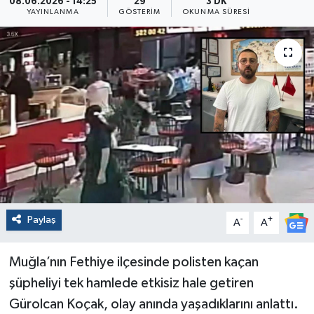
08.06.2026 - 14:25
29
3 DK
YAYINLANMA
GÖSTERIM
OKUNMA SÜRESI
Paylaş
-
+
A
A
Muğla’nın Fethiye ilçesinde polisten kaçan
şüpheliyi tek hamlede etkisiz hale getiren
Gürolcan Koçak, olay anında yaşadıklarını anlattı.