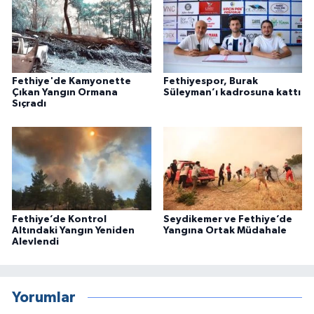
Fethiye'de Kamyonette
Fethiyespor, Burak
Çıkan Yangın Ormana
Süleyman’ı kadrosuna kattı
Sıçradı
Fethiye’de Kontrol
Seydikemer ve Fethiye’de
Altındaki Yangın Yeniden
Yangına Ortak Müdahale
Alevlendi
Yorumlar