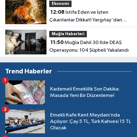
Ekonomi
12:08
İstifa Eden ve İşten
Çıkarılanlar Dikkat! Yargıtay'dan
Milyonları Sevince Boğan Kıdem
Muğla Haberleri
Tazminatı Müjdesi
11:50
Muğla Dahil 30 İlde DEAŞ
Operasyonu: 104 Şüpheli Yakalandı
Trend Haberler
1
Kademeli Emeklilik Son Dakika:
Masada Yeni Bir Düzenleme!
2
Emekli Kafe Kent Meydanı’nda
Açılıyor: Çay 5 TL, Türk Kahvesi 15 TL
Olacak