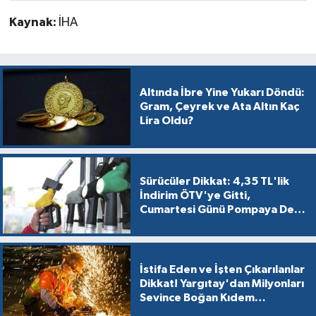
Kaynak:
İHA
Altında İbre Yine Yukarı Döndü:
Gram, Çeyrek ve Ata Altın Kaç
Lira Oldu?
Sürücüler Dikkat: 4,35 TL'lik
İndirim ÖTV'ye Gitti,
Cumartesi Günü Pompaya Dev
Zam Geliyor!
İstifa Eden ve İşten Çıkarılanlar
Dikkat! Yargıtay'dan Milyonları
Sevince Boğan Kıdem
Tazminatı Müjdesi