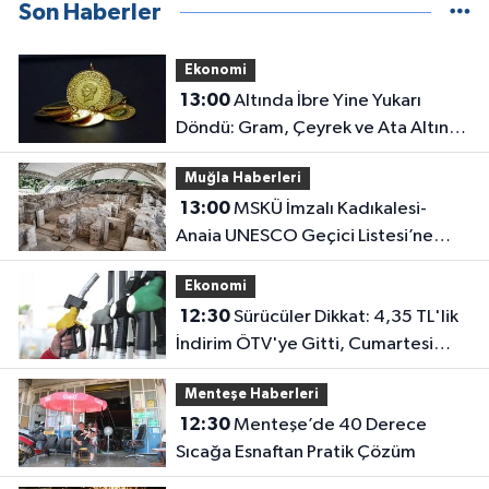
Son Haberler
Ekonomi
13:00
Altında İbre Yine Yukarı
Döndü: Gram, Çeyrek ve Ata Altın
Kaç Lira Oldu?
Muğla Haberleri
13:00
MSKÜ İmzalı Kadıkalesi-
Anaia UNESCO Geçici Listesi’ne
Girdi
Ekonomi
12:30
Sürücüler Dikkat: 4,35 TL'lik
İndirim ÖTV'ye Gitti, Cumartesi
Günü Pompaya Dev Zam Geliyor!
Menteşe Haberleri
12:30
Menteşe’de 40 Derece
Sıcağa Esnaftan Pratik Çözüm