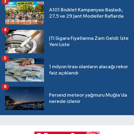
3
A101 Bisiklet Kampanyası Başladı,
27,5 ve 29 Jant Modeller Raflarda
4
JTI Sigara Fiyatlarına Zam Geldi: İşte
Yeni Liste
5
1 milyon lirası olanların alacağı rekor
faiz açıklandı
6
Perseid meteor yağmuru Muğla’da
nerede izlenir