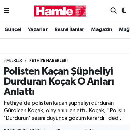
Güncel
Muğla Nöbetçi Eczaneler
Güncel
Yazarlar
Resmi İlanlar
Magazin
Muğ
Yazarlar
Muğla Hava Durumu
Resmi İlanlar
Muğla Namaz Vakitleri
HABERLER
FETHIYE HABERLERI
Magazin
Muğla Trafik Yoğunluk Haritası
Polisten Kaçan Şüpheliyi
Durduran Koçak O Anları
Muğla Haber
Süper Lig Puan Durumu ve Fikstür
Anlattı
Siyaset
Tüm Manşetler
Fethiye’de polisten kaçan şüpheliyi durduran
Gürolcan Koçak, olay anını anlattı. Koçak, “Polisin
Son Dakika Haberleri
‘Durdurun’ sesini duyunca gözüm karardı” dedi.
Haber Arşivi