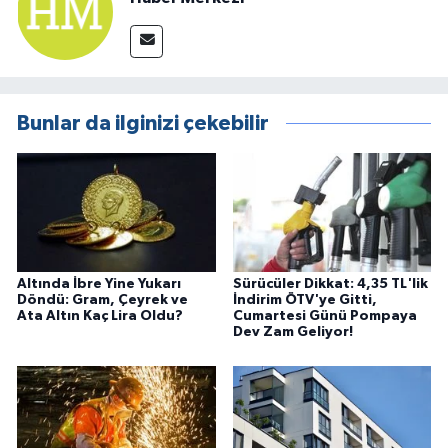
Bunlar da ilginizi çekebilir
Altında İbre Yine Yukarı
Sürücüler Dikkat: 4,35 TL'lik
Döndü: Gram, Çeyrek ve
İndirim ÖTV'ye Gitti,
Ata Altın Kaç Lira Oldu?
Cumartesi Günü Pompaya
Dev Zam Geliyor!