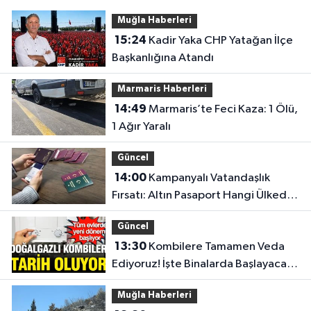
Muğla Haberleri
15:24
Kadir Yaka CHP Yatağan İlçe
Başkanlığına Atandı
Marmaris Haberleri
14:49
Marmaris’te Feci Kaza: 1 Ölü,
1 Ağır Yaralı
Güncel
14:00
Kampanyalı Vatandaşlık
Fırsatı: Altın Pasaport Hangi Ülkede,
Ücreti Ne Kadar?
Güncel
13:30
Kombilere Tamamen Veda
Ediyoruz! İşte Binalarda Başlayacak
Yeni Isınma Dönemi
Muğla Haberleri