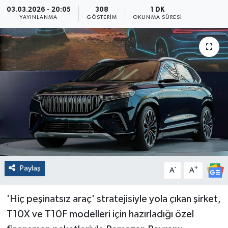
03.03.2026 - 20:05
308
1 DK
YAYINLANMA
GÖSTERIM
OKUNMA SÜRESI
Paylaş
-
+
A
A
'Hiç peşinatsız araç' stratejisiyle yola çıkan şirket,
T10X ve T10F modelleri için hazırladığı özel