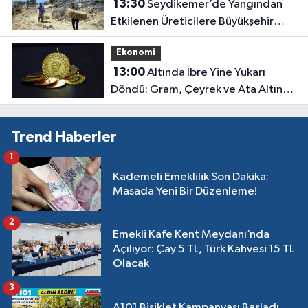
13:30
Seydikemer’de Yangından
Etkilenen Üreticilere Büyükşehir
Desteği
Ekonomi
13:00
Altında İbre Yine Yukarı
Döndü: Gram, Çeyrek ve Ata Altın
Kaç Lira Oldu?
Trend Haberler
1
Kademeli Emeklilik Son Dakika:
Masada Yeni Bir Düzenleme!
2
Emekli Kafe Kent Meydanı’nda
Açılıyor: Çay 5 TL, Türk Kahvesi 15 TL
Olacak
3
A101 Bisiklet Kampanyası Başladı,