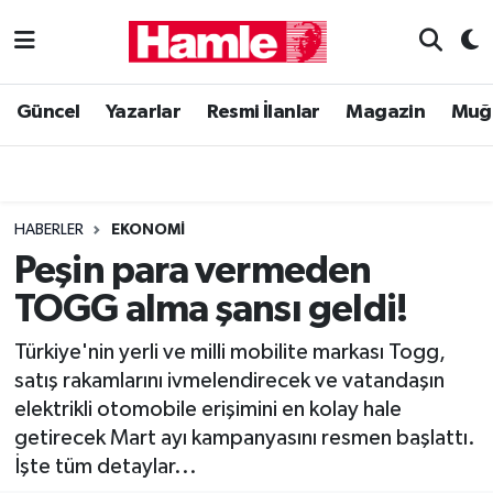
Güncel
Muğla Nöbetçi Eczaneler
Güncel
Yazarlar
Resmi İlanlar
Magazin
Muğ
Yazarlar
Muğla Hava Durumu
Resmi İlanlar
Muğla Namaz Vakitleri
HABERLER
EKONOMI
Magazin
Muğla Trafik Yoğunluk Haritası
Peşin para vermeden
TOGG alma şansı geldi!
Muğla Haber
Süper Lig Puan Durumu ve Fikstür
Türkiye'nin yerli ve milli mobilite markası Togg,
Siyaset
Tüm Manşetler
satış rakamlarını ivmelendirecek ve vatandaşın
elektrikli otomobile erişimini en kolay hale
Son Dakika Haberleri
getirecek Mart ayı kampanyasını resmen başlattı.
İşte tüm detaylar...
Haber Arşivi