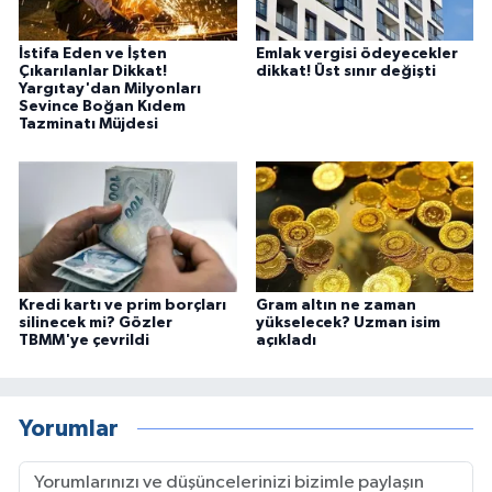
İstifa Eden ve İşten
Emlak vergisi ödeyecekler
Çıkarılanlar Dikkat!
dikkat! Üst sınır değişti
Yargıtay'dan Milyonları
Sevince Boğan Kıdem
Tazminatı Müjdesi
Kredi kartı ve prim borçları
Gram altın ne zaman
silinecek mi? Gözler
yükselecek? Uzman isim
TBMM'ye çevrildi
açıkladı
Yorumlar