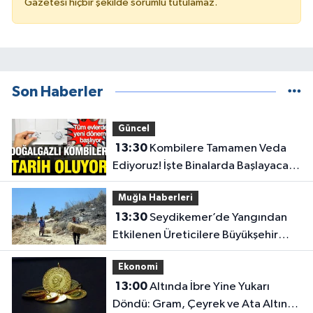
Gazetesi hiçbir şekilde sorumlu tutulamaz.
Son Haberler
Güncel
13:30
Kombilere Tamamen Veda
Ediyoruz! İşte Binalarda Başlayacak
Yeni Isınma Dönemi
Muğla Haberleri
13:30
Seydikemer’de Yangından
Etkilenen Üreticilere Büyükşehir
Desteği
Ekonomi
13:00
Altında İbre Yine Yukarı
Döndü: Gram, Çeyrek ve Ata Altın