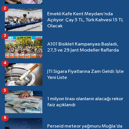
2
Emekli Kafe Kent Meydanı’nda
Açılıyor: Çay 5 TL, Türk Kahvesi 15 TL
Olacak
3
A101 Bisiklet Kampanyası Başladı,
27,5 ve 29 Jant Modeller Raflarda
4
JTI Sigara Fiyatlarına Zam Geldi: İşte
Yeni Liste
5
1 milyon lirası olanların alacağı rekor
faiz açıklandı
6
Perseid meteor yağmuru Muğla’da