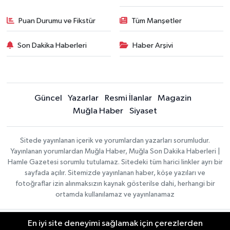
Puan Durumu ve Fikstür
Tüm Manşetler
Son Dakika Haberleri
Haber Arşivi
Güncel
Yazarlar
Resmi İlanlar
Magazin
Muğla Haber
Siyaset
Sitede yayınlanan içerik ve yorumlardan yazarları sorumludur.
Yayınlanan yorumlardan Muğla Haber, Muğla Son Dakika Haberleri |
Hamle Gazetesi sorumlu tutulamaz. Sitedeki tüm harici linkler ayrı bir
sayfada açılır. Sitemizde yayınlanan haber, köşe yazıları ve
fotoğraflar izin alınmaksızın kaynak gösterilse dahi, herhangi bir
ortamda kullanılamaz ve yayınlanamaz
En iyi site deneyimi sağlamak için çerezlerden
Gizlilik Sözleşmesi