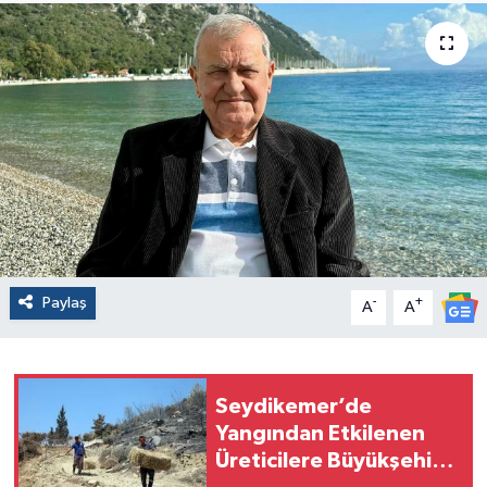
Paylaş
-
+
A
A
Seydikemer’de
Yangından Etkilenen
Üreticilere Büyükşehir