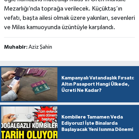
Mezarlığı’nda toprağa verilecek. Küçüktaş’ın
vefatı, başta ailesi olmak üzere yakınları, sevenleri
ve Milas kamuoyunda üzüntüyle karşılandı.
Muhabir:
Aziz Şahin
Kampanyalı Vatandaşlık Fırsatı:
Altın Pasaport Hangi Ülkede,
Ücreti Ne Kadar?
Kombilere Tamamen Veda
Ediyoruz! İşte Binalarda
Başlayacak Yeni Isınma Dönemi