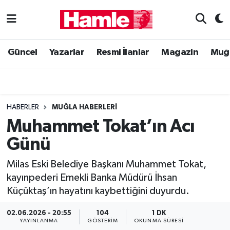
Güncel
Muğla Nöbetçi Eczaneler
Güncel
Yazarlar
Resmi İlanlar
Magazin
Muğ
Yazarlar
Muğla Hava Durumu
Resmi İlanlar
Muğla Namaz Vakitleri
HABERLER
MUĞLA HABERLERI
Magazin
Muğla Trafik Yoğunluk Haritası
Muhammet Tokat’ın Acı
Günü
Muğla Haber
Süper Lig Puan Durumu ve Fikstür
Milas Eski Belediye Başkanı Muhammet Tokat,
Siyaset
Tüm Manşetler
kayınpederi Emekli Banka Müdürü İhsan
Küçüktaş’ın hayatını kaybettiğini duyurdu.
Son Dakika Haberleri
02.06.2026 - 20:55
104
1 DK
Haber Arşivi
YAYINLANMA
GÖSTERIM
OKUNMA SÜRESI