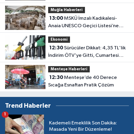
Kaç Lira Oldu?
Muğla Haberleri
13:00
MSKÜ İmzalı Kadıkalesi-
Anaia UNESCO Geçici Listesi’ne
Girdi
Ekonomi
12:30
Sürücüler Dikkat: 4,35 TL'lik
İndirim ÖTV'ye Gitti, Cumartesi
Günü Pompaya Dev Zam Geliyor!
Menteşe Haberleri
12:30
Menteşe’de 40 Derece
Sıcağa Esnaftan Pratik Çözüm
Trend Haberler
1
Kademeli Emeklilik Son Dakika:
Masada Yeni Bir Düzenleme!