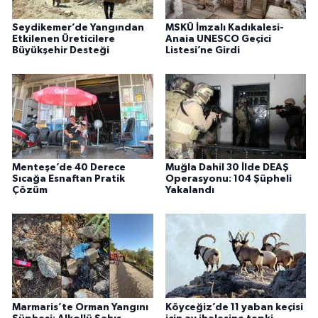
Seydikemer’de Yangından
MSKÜ İmzalı Kadıkalesi-
Etkilenen Üreticilere
Anaia UNESCO Geçici
Büyükşehir Desteği
Listesi’ne Girdi
Menteşe’de 40 Derece
Muğla Dahil 30 İlde DEAŞ
Sıcağa Esnaftan Pratik
Operasyonu: 104 Şüpheli
Çözüm
Yakalandı
Marmaris’te Orman Yangını
Köyceğiz’de 11 yaban keçisi