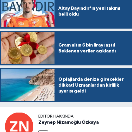
Altay Bayındır'ın yeni takımı
belli oldu
Gram altın 6 bin lirayı aştı!
Beklenen veriler açıklandı
O plajlarda denize girecekler
dikkat! Uzmanlardan kirlilik
uyarısı geldi
EDITÖR HAKKINDA
Zeynep Nizamoğlu Özkaya