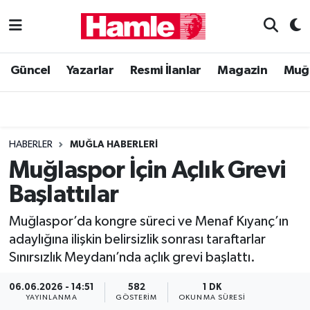
Güncel
Muğla Nöbetçi Eczaneler
Güncel
Yazarlar
Resmi İlanlar
Magazin
Muğ
Yazarlar
Muğla Hava Durumu
Resmi İlanlar
Muğla Namaz Vakitleri
HABERLER
MUĞLA HABERLERI
Magazin
Muğla Trafik Yoğunluk Haritası
Muğlaspor İçin Açlık Grevi
Başlattılar
Muğla Haber
Süper Lig Puan Durumu ve Fikstür
Muğlaspor’da kongre süreci ve Menaf Kıyanç’ın
Siyaset
Tüm Manşetler
adaylığına ilişkin belirsizlik sonrası taraftarlar
Sınırsızlık Meydanı’nda açlık grevi başlattı.
Son Dakika Haberleri
06.06.2026 - 14:51
582
1 DK
Haber Arşivi
YAYINLANMA
GÖSTERIM
OKUNMA SÜRESI